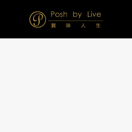
Skip
to
content
Posh
Navigation
Menu
by
Live
賞
味
人