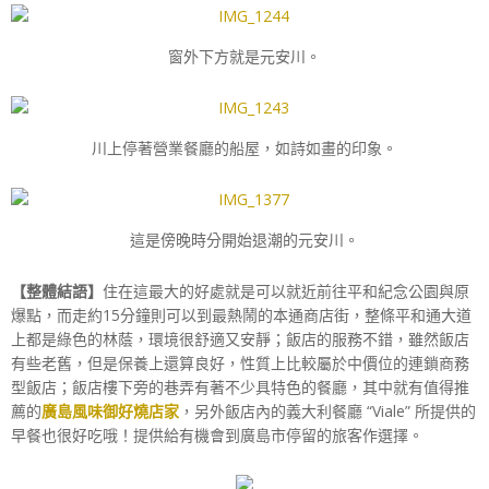
窗外下方就是元安川。
川上停著營業餐廳的船屋，如詩如畫的印象。
這是傍晚時分開始退潮的元安川。
【整體結語】
住在這最大的好處就是可以就近前往平和紀念公園與原
爆點，而走約15分鐘則可以到最熱鬧的本通商店街，整條平和通大道
上都是綠色的林蔭，環境很舒適又安靜；飯店的服務不錯，雖然飯店
有些老舊，但是保養上還算良好，性質上比較屬於中價位的連鎖商務
型飯店；飯店樓下旁的巷弄有著不少具特色的餐廳，其中就有值得推
薦的
廣島風味御好燒店家
，另外飯店內的義大利餐廳 “Viale” 所提供的
早餐也很好吃哦！提供給有機會到廣島市停留的旅客作選擇。