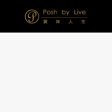
Skip
to
content
Posh
Navigation
Menu
by
Live
賞
味
人