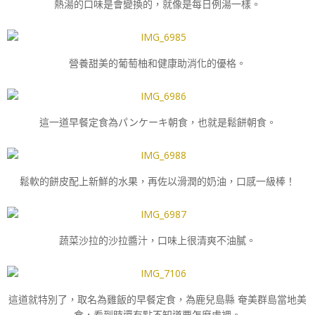
熱湯的口味是會變換的，就像是每日例湯一樣。
營養甜美的葡萄柚和健康助消化的優格。
這一道早餐定食為パンケーキ朝食，也就是鬆餅朝食。
鬆軟的餅皮配上新鮮的水果，再佐以滑潤的奶油，口感一級棒！
蔬菜沙拉的沙拉醬汁，口味上很清爽不油膩。
這道就特別了，取名為雞飯的早餐定食，為鹿兒島縣 奄美群島當地美
食，看到時還有點不知道要怎麼處裡。