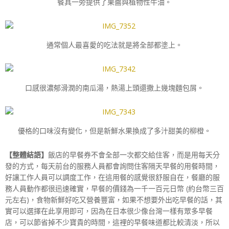
餐具一旁提供了果醬與植物性牛油。
通常個人最喜愛的吃法就是將全部都塗上。
口感很濃郁滑潤的南瓜湯，熱湯上頭還撒上幾塊麵包屑。
優格的口味沒有變化，但是新鮮水果換成了多汁甜美的柳橙。
【整體結語】
飯店的早餐券不會全部一次都交給住客，而是用每天分
發的方式，每天前台的服務人員都會詢問住客隔天早餐的用餐時間，
好讓工作人員可以調度工作，在這用餐的感覺很舒服自在，餐廳的服
務人員動作都很迅速確實，早餐的價錢為一千一百元日幣 (約台幣三百
元左右)，食物新鮮好吃又營養豐富，如果不想要外出吃早餐的話，其
實可以選擇在此享用即可，因為在日本很少像台灣一樣有眾多早餐
店，可以節省掉不少寶貴的時間，這裡的早餐味道都比較清淡，所以