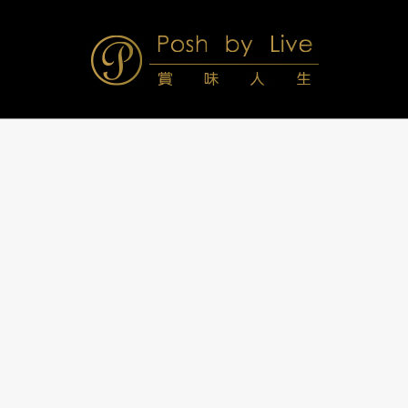
Skip
to
content
Posh
Navigation
Menu
by
Live
賞
味
人