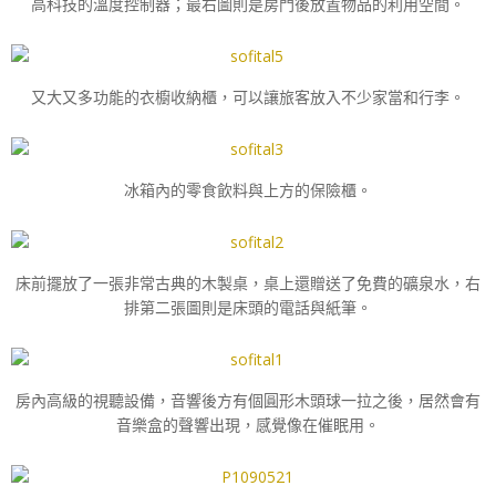
高科技的溫度控制器；最右圖則是房門後放置物品的利用空間。
又大又多功能的衣櫥收納櫃，可以讓旅客放入不少家當和行李。
冰箱內的零食飲料與上方的保險櫃。
床前擺放了一張非常古典的木製桌，桌上還贈送了免費的礦泉水，右
排第二張圖則是床頭的電話與紙筆。
房內高級的視聽設備，音響後方有個圓形木頭球一拉之後，居然會有
音樂盒的聲響出現，感覺像在催眠用。