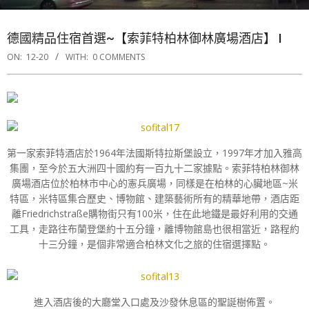
德國精品住宿首選~【索菲特柏林御林廣場酒店】 I
ON:
12-20
WITH:
0 COMMENTS
第一家索菲特酒店於1964年法國斯特拉斯堡設立，1997年才加入雅高
集團，至今於五大洲四十國約有一百九十二家據點。索菲特柏林御林
廣場酒店位於柏林市中心的憲兵廣場，同樣是在柏林的心臟地區~米
特區，米特區集合歷史、博物館、建築藝術所有的精華地帶，酒店距
離Friedrichstraße購物街只有100米，住在此地鐵是最好利用的交通
工具，走路往布蘭登堡約十五分鐘，離博物館島也很相當近，路程約
十三分鐘，是個非常適合柏林文化之旅的住宿選擇點。
進入酒店後的大廳堂入口處及沙發休息區的聖誕樹佈置。