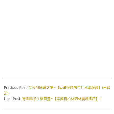
2016-
12-
Previous Post:
尖沙咀隨選之味~【香港仔燒味牛什魚蛋粉麵】(已歇
20
業)
Next Post:
德國精品住宿首選~【索菲特柏林御林廣場酒店】II