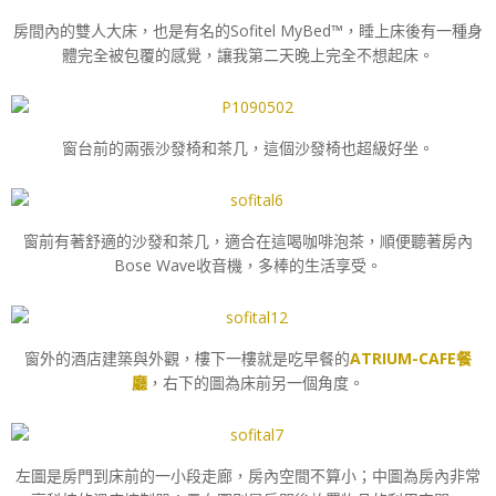
房間內的雙人大床，也是有名的Sofitel MyBed™，睡上床後有一種身
體完全被包覆的感覺，讓我第二天晚上完全不想起床。
窗台前的兩張沙發椅和茶几，這個沙發椅也超級好坐。
窗前有著舒適的沙發和茶几，適合在這喝咖啡泡茶，順便聽著房內
Bose Wave收音機，多棒的生活享受。
窗外的酒店建築與外觀，樓下一樓就是吃早餐的
ATRIUM-CAFE餐
廳
，右下的圖為床前另一個角度。
左圖是房門到床前的一小段走廊，房內空間不算小；中圖為房內非常