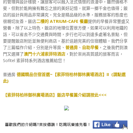
的管理與設計樣貌，讓旅客可以融入法式情懷的浪漫中，雖然價格不
斐，但對於能夠擁有難忘之旅的美好記憶，就算一擲千金也值得；飯
店的設計與用品非常講究，完全是精品級的水準，服務旅客的態度也
很親切友善，飯店
二樓的 ATRIUM-CAFE 餐廳
提供的早餐非常豐盛又
營養，除了以上特色，飯店的地理位置很方便，如果可以利用地鐵的
話，可以省去不少交通費與時間，步行也可以到達多處著名景點，但
要提醒飯店附近並無便利商店。基於這趟完美的住宿體驗，我們分享
了三篇幅作介紹，分別是升等房、
普通房
、
自助早餐
，之後我們到澳
門又選擇了
澳門十六浦索菲特酒店
，對於崇尚高質感的旅客而言，
Sofitel 索菲特系列酒店推薦給您！
普通房
德國精品住宿首選~【索菲特柏林御林廣場酒店】II (請點選
此)
【索菲特柏林御林廣場酒店】飯店早餐篇介紹請按此<<<