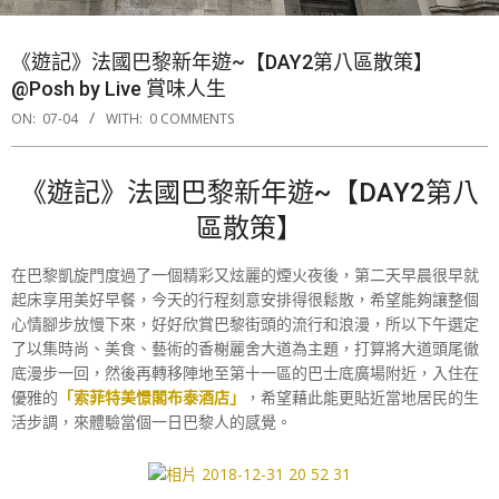
《遊記》法國巴黎新年遊~【DAY2第八區散策】
@Posh by Live 賞味人生
ON:
07-04
WITH:
0 COMMENTS
《遊記》法國巴黎新年遊~【DAY2第八
區散策】
在巴黎凱旋門度過了一個精彩又炫麗的煙火夜後，第二天早晨很早就
起床享用美好早餐，今天的行程刻意安排得很鬆散，希望能夠讓整個
心情腳步放慢下來，好好欣賞巴黎街頭的流行和浪漫，所以下午選定
了以集時尚、美食、藝術的香榭麗舍大道為主題，打算將大道頭尾徹
底漫步一回，然後再轉移陣地至第十一區的巴士底廣場附近，入住在
優雅的
「索菲特美憬閣布泰酒店」
，希望藉此能更貼近當地居民的生
活步調，來體驗當個一日巴黎人的感覺。