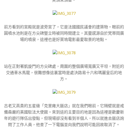
前方看到的宮殿就是波旁宮了，它是法國國民議會的建築物。眼前的
圓噴水池則是在方尖碑豎立時被同時間建立，其靈感源自於梵蒂岡廣
場的噴泉，這裡也是好萊塢電影最愛取景的地點。
站在正對著凱旋門的方尖碑處，周圍的整個廣場寬廣又平坦，附近的
交通車水馬龍，很難想像這裏當時是處決路易十六和瑪麗皇后的地
方。
古老又高貴的五星級「克里雍大飯店」就在我們眼前，它隔壁就是戒
備森嚴的美國駐法大使館。來到這的主要目的地是因為這裡是歡慶新
年的遊行隊伍出發點，但現場卻沒有看到半個人，所以就進去飯店詢
問了工作人員，他查了一下電腦並向我們說明可能因故取消了。