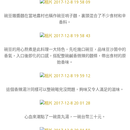
碗豆雜醬麵在當地農村也稱作碗豆哨子麵，裏頭混合了不少食材和辛
香料。
碗豆的用心熬煮是此料理一大特色，先吃幾口碗豆，品味豆沙箇中的
香氣，入口後即化的口感，搭配整碗鹹香微辣的麵條，帶出食材的原
始香味。
這個香辣湯汁同樣可以整碗喝完沒問題，夠味又令人滿足的滋味。
心血來潮點了一碗貢丸湯，一碗台幣三十元。