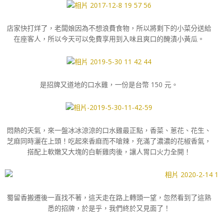
店家快打烊了，老闆娘因為不想浪費食物，所以將剩下的小菜分送給
在座客人，所以今天可以免費享用到入味且爽口的醃漬小黃瓜。
是招牌又道地的口水雞，一份是台幣 150 元。
悶熱的天氣，來一盤冰冰涼涼的口水雞最正點，香菜、蔥花、花生、
芝麻同時灑在上頭！吃起來香麻而不嗆辣，充滿了濃濃的花椒香氣，
搭配上軟嫩又大塊的白斬雞肉後，讓人胃口火力全開！
蜀留香搬遷後一直找不著，這天走在路上轉頭一望，忽然看到了這熟
悉的招牌，於是乎，我們終於又見面了！