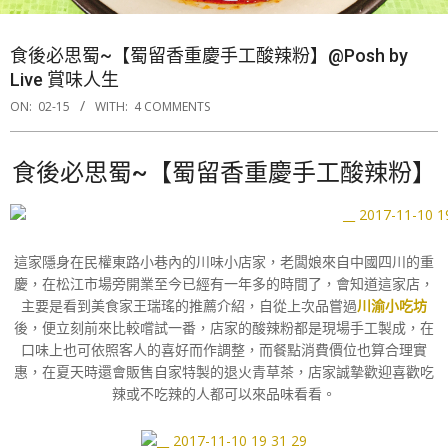
食後必思蜀~【蜀留香重慶手工酸辣粉】@Posh by
Live 賞味人生
ON:
02-15
WITH:
4 COMMENTS
食後必思蜀~【蜀留香重慶手工酸辣粉】
這家隱身在民權東路小巷內的川味小店家，老闆娘來自中國四川的重
慶，在松江市場旁開業至今已經有一年多的時間了，會知道這家店，
主要是看到美食家王瑞瑤的推薦介紹，自從上次品嘗過
川渝小吃坊
後，便立刻前來比較嚐試一番，店家的酸辣粉都是現場手工製成，在
口味上也可依照客人的喜好而作調整，而餐點消費價位也算合理實
惠，在夏天時還會販售自家特製的退火青草茶，店家誠摯歡迎喜歡吃
辣或不吃辣的人都可以來品味看看。