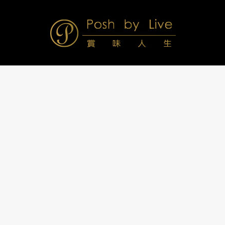
Skip
to
content
Posh
Navigation
Menu
by
Live
賞
味
人