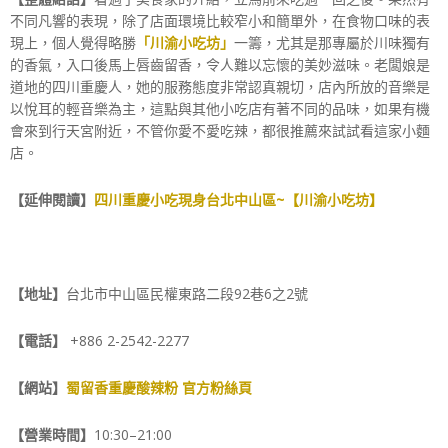
不同凡響的表現，除了店面環境比較窄小和簡單外，在食物口味的表
現上，個人覺得略勝
「川渝小吃坊」
一籌，尤其是那專屬於川味獨有
的香氣，入口後馬上唇齒留香，令人難以忘懷的美妙滋味。老闆娘是
道地的四川重慶人，她的服務態度非常認真親切，店內所放的音樂是
以悅耳的輕音樂為主，這點與其他小吃店有著不同的品味，如果有機
會來到行天宮附近，不管你愛不愛吃辣，都很推薦來試試看這家小麵
店。
【延伸閱讀】
四川重慶小吃現身台北中山區~【川渝小吃坊】
【地址】
台北市中山區民權東路二段92巷6之2號
【電話】
+886 2-2542-2277
【網站】
蜀留香重慶酸辣粉 官方粉絲頁
【營業時間】
10:30–21:00