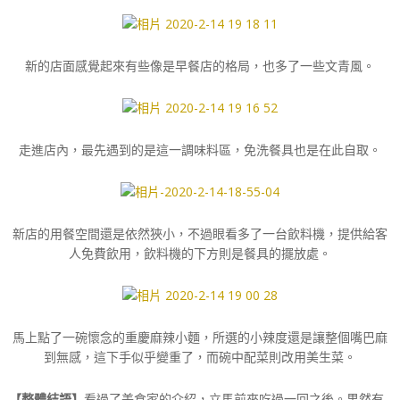
新的店面感覺起來有些像是早餐店的格局，也多了一些文青風。
走進店內，最先遇到的是這一調味料區，免洗餐具也是在此自取。
新店的用餐空間還是依然狹小，不過眼看多了一台飲料機，提供給客
人免費飲用，飲料機的下方則是餐具的擺放處。
馬上點了一碗懷念的重慶麻辣小麵，所選的小辣度還是讓整個嘴巴麻
到無感，這下手似乎變重了，而碗中配菜則改用美生菜。
【整體結語】
看過了美食家的介紹，立馬前來吃過一回之後。果然有