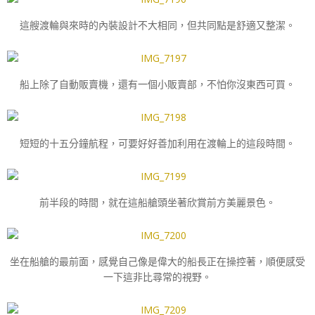
這艘渡輪與來時的內裝設計不大相同，但共同點是舒適又整潔。
船上除了自動販賣機，還有一個小販賣部，不怕你沒東西可買。
短短的十五分鐘航程，可要好好善加利用在渡輪上的這段時間。
前半段的時間，就在這船艙頭坐著欣賞前方美麗景色。
坐在船艙的最前面，感覺自己像是偉大的船長正在操控著，順便感受
一下這非比尋常的視野。