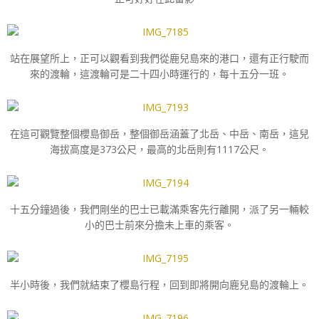
站在展望所上，正可以觀看到我們從鹿兒島來的港口，還有正行駛而
來的渡輪，這渡輪可是二十四小時運行的，每十五分一班。
在這可觀覽整個櫻島御岳，整個御岳涵蓋了北岳、中岳、南岳，這兒
海拔高度是373公尺，最高的北岳則有1117公尺。
十五分鐘過後，我們剛坐的巴士已載滿乘客先行離開，派了另一輛較
小的巴士前來分擔未上車的乘客。
半小時後，我們就結束了櫻島行程，回到即將開向鹿兒島的渡輪上。