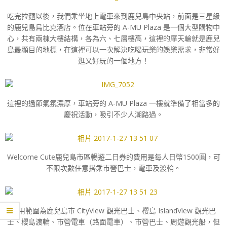
吃完拉麵以後，我們乘坐地上電車來到鹿兒島中央站，前面是三星級
的鹿兒島烏比克酒店。位在車站旁的 A-MU Plaza 是一個大型購物中
心，共有兩棟大樓結構，各為六、七層樓高，這裡的摩天輪就是鹿兒
島最顯目的地標，在這裡可以一次解決吃喝玩樂的娛樂需求，非常好
逛又好玩的一個地方！
這裡的過節氣氛濃厚，車站旁的 A-MU Plaza 一樓就準備了相當多的
慶祝活動，吸引不少人潮路過。
Welcome Cute鹿兒島市區暢遊二日券的費用是每人日幣1500圓，可
不限次數任意搭乘市營巴士，電車及渡輪。
使用範圍為鹿兒島市 CityView 觀光巴士、櫻島 IslandView 觀光巴
士、櫻島渡輪、市營電車（路面電車）、市營巴士、周遊觀光船，但