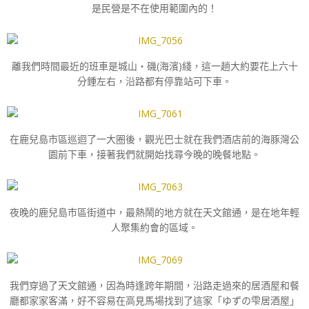
是民營是不在使用範圍內的！
離我們時間最近的班車是
城山・磯(海濱)綫，這一趟大約要花上六十
分鍾左右，沿路都有停靠站可下車。
在鹿兒島市區巡迴了一大圈後，觀光巴士就在我們酒店前的海豚灣公
園前下車，接著我們就開始找尋今晚的晚餐地點。
夜晚的鹿兒島市區街道中，最熱鬧的地方就在天文館通，是在地年輕
人聚集約會的區域。
我們穿過了天文館通，因為時逢跨年期間，沿路走過來的居酒屋和餐
廳都家家客滿，好不容易在高見馬場找到了這家「ゆずの雫居酒屋」