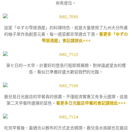
尚有座位。
這家「ゆずの雫居酒屋」的料理特色，就是大量使用了九州大分所產
的柚子來作為創意元素，每一道菜都非常適合下酒。
看更多「ゆずの
雫居酒屋」食記請按此<<<
第七日的一大早，計畫好的登島行程即將展開，對岸遠處望去的櫻
島，看似已準備好盛大歡迎我們的光臨。
鹿兒島日光飯店的早餐真的很讚，不僅經濟實惠又有多元選擇，這是
第二天早餐所選擇的菜色。
看更多日光飯店早餐的食記請按此<<<
吃完早餐後，最適合以散布的方式走去碼頭，鹿兒島水族館也在飯店