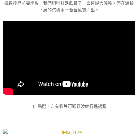
抵達櫻島並靠岸後，我們稍稍駐足欣賞了一會這艘大渡輪，停在渡輪
下層的汽機車一台台魚貫而出。
↑ 點選上方有影片可觀賞渡輪行進過程