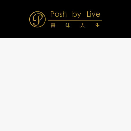
Skip
to
content
Posh
Navigation
Menu
by
Live
賞
味
人