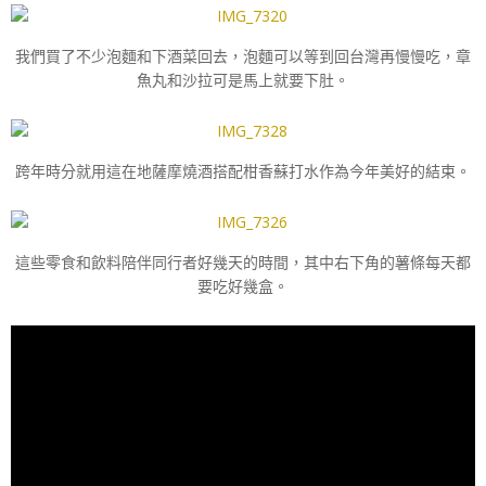
我們買了不少泡麵和下酒菜回去，泡麵可以等到回台灣再慢慢吃，章
魚丸和沙拉可是馬上就要下肚。
跨年時分就用這在地薩摩燒酒搭配柑香蘇打水作為今年美好的結束。
這些零食和飲料陪伴同行者好幾天的時間，其中右下角的薯條每天都
要吃好幾盒。