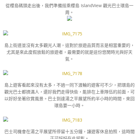
從櫻島碼頭走出後，我們準備搭乘櫻島 IslandView 觀光巴士環島一
周。
島上街道並沒有太多觀光人潮，這對於旅遊品質而言是相當重要的，
尤其是來此度假放鬆的旅遊者，最需要的就是這份悠閒時光與好天
氣。
島上遊客看起來沒有太多，不過一同下渡輪的遊客可不少，把環島的
觀光巴士都擠滿人，還好我們走得快些，能排在上車隊伍的前面，可
以好好坐著欣賞風景。巴士到達湯之平展望所約半小時的時間，來回
環島要一小時。
巴士司機會在湯之平展望所停留十五分鐘，讓遊客休息拍照，這時間
正可好好在此留影。