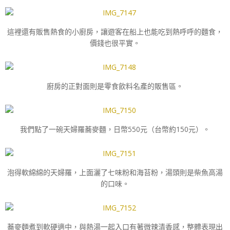
這裡還有販售熱食的小廚房，讓遊客在船上也能吃到熱呼呼的麵食，
價錢也很平實。
廚房的正對面則是零食飲料名產的販售區。
我們點了一碗天婦羅蕎麥麵，日幣550元（台幣約150元）。
泡得軟綿綿的天婦羅，上面灑了七味粉和海苔粉，湯頭則是柴魚高湯
的口味。
蕎麥麵煮到軟硬適中，與熱湯一起入口有著微辣清香感，整體表現出