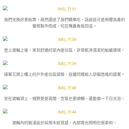
我們兌換好乘船票，居然還送了我們糖果吃，話說這可是用櫻島產的
蜜柑製作而成，吃在嘴裏香氣四溢。
登上渡輪上後，來到舒適的室內座位區，非常乾淨清潔的船艙環境。
接著又爬上樓上的戶外座位區探險，這層同樣給人舒服悠哉的感覺。
坐在渡輪頂上，視野更是寬闊、空氣也更順暢，還能做一下日光浴。
渡輪內的裝潢設計採用木紋質感，內部燈光照明也很柔和。