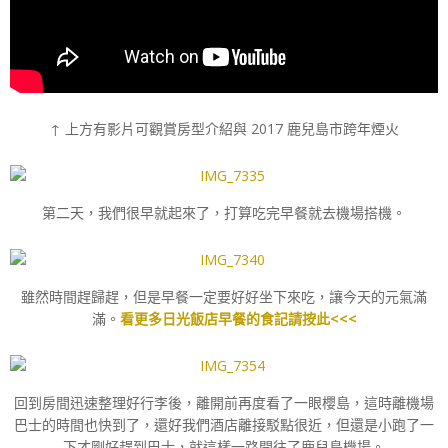
↑ 上方有影片可觀賞房型介紹與 2017 鹿兒島市跨年煙火
第二天，我們很早就起來了，打算吃完早餐就去機場搭機。
雖然時間趕歸趕，但是早餐一定要好好坐下來吃，讓今天的元氣滿
滿。
看更多日光飯店早餐的食記請按此<<<
回到房間迅速整理好行李後，離開前再度看了一眼櫻島，這時離機場
巴士的時間也快到了，還好我們酒店離接駁點很近，但還是小跑了一
下才剛好趕到巴士，就這樣一路開往了鹿兒島機場。