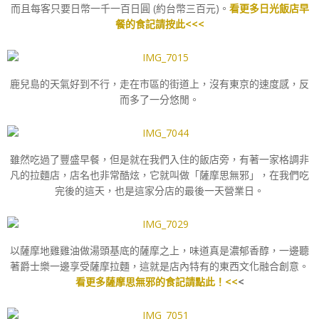
而且每客只要日幣一千一百日圓 (約台幣三百元)。
看更多日光飯店早
餐的食記請按此<<<
鹿兒島的天氣好到不行，走在市區的街道上，沒有東京的速度感，反
而多了一分悠閒。
雖然吃過了豐盛早餐，但是就在我們入住的飯店旁，有著一家格調非
凡的拉麵店，店名也非常酷炫，它就叫做「薩摩思無邪」，在我們吃
完後的這天，也是這家分店的最後一天營業日。
以薩摩地雞雞油做湯頭基底的薩摩之上，味道真是濃郁香醇，一邊聽
著爵士樂一邊享受薩摩拉麵，這就是店內特有的東西文化融合創意。
看更多薩摩思無邪的食記請點此！<<
<