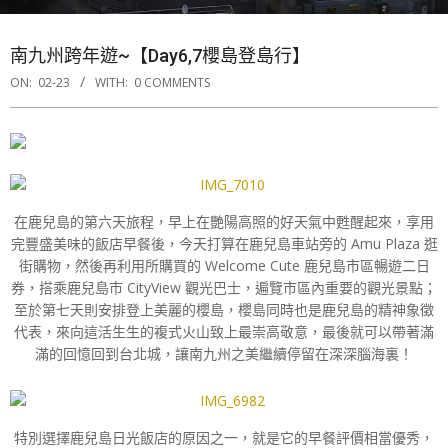
南九州跨年遊~【Day6,7櫻島登島行】
ON:
02-23
WITH:
0 COMMENTS
在鹿兒島的第六天旅程，早上在艷陽高照的好天氣中甦醒起來，享用
完豐盛美味的飯店早餐後，今天打算在鹿兒島車站旁的 Amu Plaza 逛
街購物，然後再利用所購買的 Welcome Cute 鹿兒島市區暢遊二日
券，搭乘鹿兒島市 CityView 觀光巴士，遍覽市區內重要的觀光景點；
至於第七天則安排登上美麗的櫻島，櫻島同時也是鹿兒島的精神象徵
代表，來向這活生生的複式火山致上最崇高敬意，最後就可以帶著滿
滿的回憶回到台北城，讓南九州之美繼續停留在深深腦海裏！
特別選擇鹿兒島日光飯店的原因之一，就是它的早餐評價相當優秀，