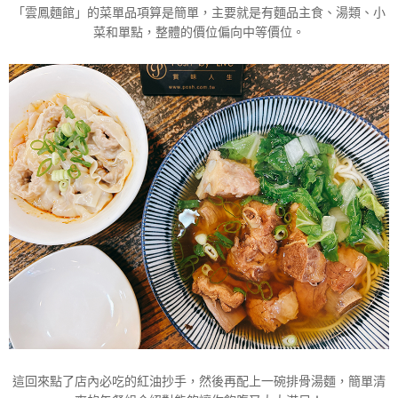
「雲鳳麵館」的菜單品項算是簡單，主要就是有麵品主食、湯類、小
菜和單點，整體的價位偏向中等價位。
這回來點了店內必吃的紅油抄手，然後再配上一碗排骨湯麵，簡單清