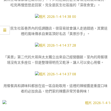
吃完再慢悠悠走回家，完全是民生社區版的「深夜食堂」。
位於民生社區巷弄內的低調麵店，很容易就會讓人走過錯過，其實這
裡的風味傳承自東區頂好名店「美景抄手」。
「美景」第二代的大哥與太太獨立出來自己經營麵館，室內的用餐環
境沒有太多座位，但是整理得明亮又乾淨，讓人可以安心用餐。
用餐餐具和調味料都放在這一區自助取用，這裡的辣椒醬是重度口味
者的必加良品，他們家的辣醬非常芳香夠味！