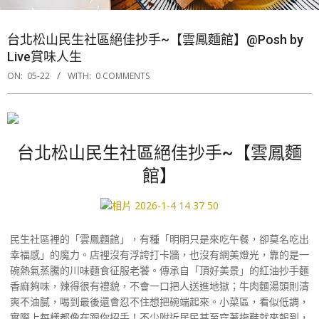
台北松山民生社區絕佳抄手~【雲鳳麵館】@Posh by
Live賞味人生
ON:
05-22
WITH:
0 COMMENTS
台北松山民生社區絕佳抄手~【雲鳳麵
館】
民生社區裡的「雲鳳麵館」，有種「明明只是來吃午餐，卻莫名吃出
幸福感」的魔力。店裡沒有浮誇打卡牆，也沒有網美燈光，靠的是一
碗熱氣蒸騰的川味麵食征服老饕。傳承自「頂好美景」的紅油抄手麵
香麻夠味，辣得很有禮貌，不會一口把人送進地獄；牛肉麵湯頭則清
爽不油膩，喝到最後還會忍不住想把碗端起來。小菜區，看似低調，
實際上每樣都像在跟你招手！不少附近居民甚至穿著拖鞋就來報到，