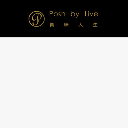
Skip
to
content
Posh
Navigation
Menu
by
Live
賞
味
人