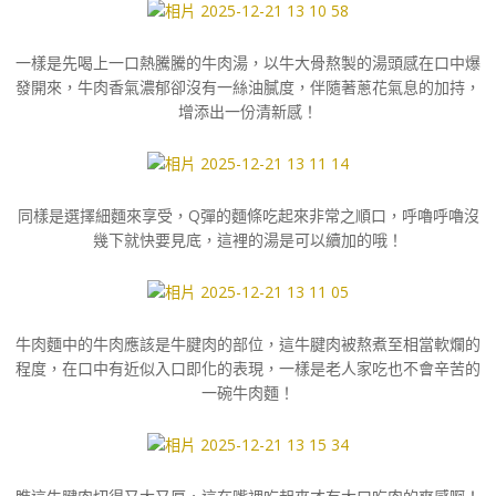
一樣是先喝上一口熱騰騰的牛肉湯，以牛大骨熬製的湯頭感在口中爆
發開來，牛肉香氣濃郁卻沒有一絲油膩度，伴隨著蔥花氣息的加持，
增添出一份清新感！
同樣是選擇細麵來享受，Q彈的麵條吃起來非常之順口，呼嚕呼嚕沒
幾下就快要見底，這裡的湯是可以續加的哦！
牛肉麵中的牛肉應該是牛腱肉的部位，這牛腱肉被熬煮至相當軟爛的
程度，在口中有近似入口即化的表現，一樣是老人家吃也不會辛苦的
一碗牛肉麵！