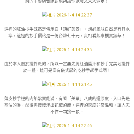
爽的午餐組合絕對能夠讓你飽腹又大大滿足！
這裡的紅油抄手既然是傳承自「頂好美景」，想必風味自然是有其水
準，這裡的抄手價格是一份台幣七十元，賣相看起來樸實無華！
由於本人屬於攪拌派的，所以一定要先將紅油醬汁和抄手完美地攪拌
於一體，這可是富有儀式感的吃抄手起手式啊！
薄皮抄手裡的肉餡紮實飽滿，有著「美景」八成的還原度，入口先是
辣油的香，然後再慢慢浮出花椒的麻，這裡的辣度非常溫和，讓人忍
不住一顆接一顆。