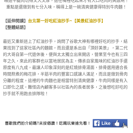
瞧這牛腱肉切得又大又厚，這在嘴裡吃起來才有大口吃肉的爽感啊！
重點是還燉到有七分入味，稱得上是一碗清爽健康得特別牛肉麵！
【延伸閱讀】
台北第一好吃紅油抄手~【美景紅油抄手】
【整體結語】
最近又重新迷上了紅油抄手，詢問了谷歌大神有哪裡好吃的抄手，結
果找到了這家社區內的麵館，而且還是系出自「頂好美景」，第二代
的大哥自第一代退休後，便與太太獨立出來開店，營業至今也有三四
年之久，來此的客群也以當地居民為主，傳承自家風味的紅油抄手還
原度有八九成，最讓人印象深刻的是紅燒排骨湯面，排骨選用適合長
時間熬煮的梅花排，半筋半肉的豐富口感讓人滿足，而且是燉到骨肉
分離的程度，這裡的牛肉麵也是相當特別清爽健康，牛肉同樣是有入
口即化之感，難怪店內顧客多以社區內的長者居多，之後想吃好吃的
抄手就不用跑去排隊啦！