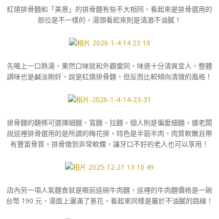
紅燒排骨麵和「美景」的排骨麵有些不大相同，看起來是排骨選用的
部位是不一樣的，湯頭看起來則是清澈不油膩！
先喝上一口熱湯，果然口味就和外觀雷同，味道十分清爽宜人，整體
調味也是鹹淡剛好，說是紅燒排骨麵，但反而比較傾向清燉的風格！
排骨麵的麵條可選擇細麵、寬麵、拉麵，個人則是偏愛細麵，據老闆
說這裡排骨選用的是所謂的梅花排，特色是半筋半肉、肉質軟嫩且帶
有豐富骨質，排骨燉到非常軟爛，讓牙口不好的老人也可以享用！
店內另一項人氣麵食就是眼前這碗牛肉麵，這裡的牛肉麵價格是一碗
台幣 190 元，湯面上灑滿了蔥花，看起來同樣是屬於不油膩的路線！