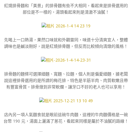
紅燒排骨麵和「美景」的排骨麵有些不大相同，看起來是排骨選用的
部位是不一樣的，湯頭看起來則是清澈不油膩！
先喝上一口熱湯，果然口味就和外觀雷同，味道十分清爽宜人，整體
調味也是鹹淡剛好，說是紅燒排骨麵，但反而比較傾向清燉的風格！
排骨麵的麵條可選擇細麵、寬麵、拉麵，個人則是偏愛細麵，據老闆
說這裡排骨選用的是所謂的梅花排，特色是半筋半肉、肉質軟嫩且帶
有豐富骨質，排骨燉到非常軟爛，讓牙口不好的老人也可以享用！
店內另一項人氣麵食就是眼前這碗牛肉麵，這裡的牛肉麵價格是一碗
台幣 190 元，湯面上灑滿了蔥花，看起來同樣是屬於不油膩的路線！