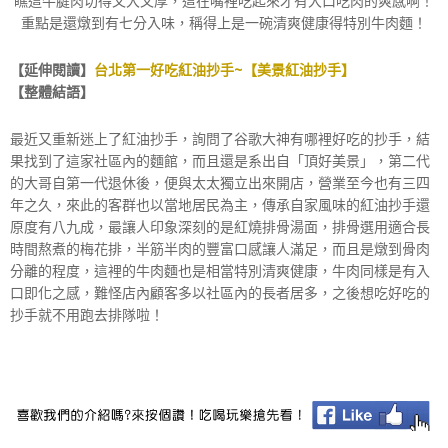
瞧這牛腱肉切得又大又厚，這在嘴裡吃起來才有大口吃肉的爽感啊！
重點是還燉到有七分入味，稱得上是一碗清爽健康得特別牛肉麵！
【延伸閱讀】
台北第一好吃紅油抄手~【美景紅油抄手】
【整體結語】
最近又重新迷上了紅油抄手，詢問了谷歌大神有哪裡好吃的抄手，結
果找到了這家社區內的麵館，而且還是系出自「頂好美景」，第二代
的大哥自第一代退休後，便與太太獨立出來開店，營業至今也有三四
年之久，來此的客群也以當地居民為主，傳承自家風味的紅油抄手還
原度有八九成，最讓人印象深刻的是紅燒排骨湯面，排骨選用適合長
時間熬煮的梅花排，半筋半肉的豐富口感讓人滿足，而且是燉到骨肉
分離的程度，這裡的牛肉麵也是相當特別清爽健康，牛肉同樣是有入
口即化之感，難怪店內顧客多以社區內的長者居多，之後想吃好吃的
抄手就不用跑去排隊啦！