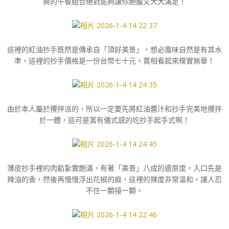
爽的午餐組合絕對能夠讓你飽腹又大大滿足！
這裡的紅油抄手既然是傳承自「頂好美景」，想必風味自然是有其水
準，這裡的抄手價格是一份台幣七十元，賣相看起來樸實無華！
由於本人屬於攪拌派的，所以一定要先將紅油醬汁和抄手完美地攪拌
於一體，這可是富有儀式感的吃抄手起手式啊！
薄皮抄手裡的肉餡紮實飽滿，有著「美景」八成的還原度，入口先是
辣油的香，然後再慢慢浮出花椒的麻，這裡的辣度非常溫和，讓人忍
不住一顆接一顆。