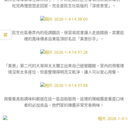
吃完再慢悠悠走回家，完全是民生社區版的「深夜食堂」。
位於民生社區巷弄內的低調麵店，很容易就會讓人走過錯過，其實這
裡的風味傳承自東區頂好名店「美景抄手」。
「美景」第二代的大哥與太太獨立出來自己經營麵館，室內的用餐環
境沒有太多座位，但是整理得明亮又乾淨，讓人可以安心用餐。
用餐餐具和調味料都放在這一區自助取用，這裡的辣椒醬是重度口味
者的必加良品，他們家的辣醬非常芳香夠味！