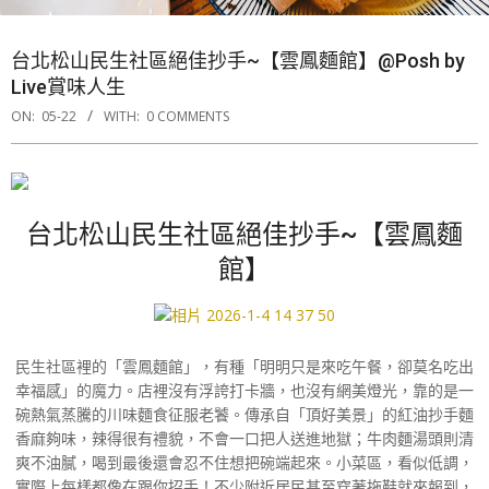
台北松山民生社區絕佳抄手~【雲鳳麵館】@Posh by
Live賞味人生
ON:
05-22
WITH:
0 COMMENTS
台北松山民生社區絕佳抄手~【雲鳳麵
館】
民生社區裡的「雲鳳麵館」，有種「明明只是來吃午餐，卻莫名吃出
幸福感」的魔力。店裡沒有浮誇打卡牆，也沒有網美燈光，靠的是一
碗熱氣蒸騰的川味麵食征服老饕。傳承自「頂好美景」的紅油抄手麵
香麻夠味，辣得很有禮貌，不會一口把人送進地獄；牛肉麵湯頭則清
爽不油膩，喝到最後還會忍不住想把碗端起來。小菜區，看似低調，
實際上每樣都像在跟你招手！不少附近居民甚至穿著拖鞋就來報到，