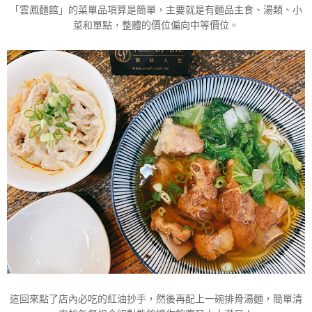
「雲鳳麵館」的菜單品項算是簡單，主要就是有麵品主食、湯類、小
菜和單點，整體的價位偏向中等價位。
這回來點了店內必吃的紅油抄手，然後再配上一碗排骨湯麵，簡單清