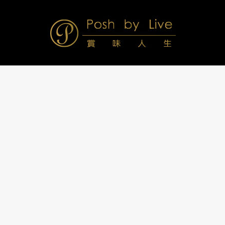
Skip
to
content
Posh
Navigation
Menu
by
Live
賞
味
人