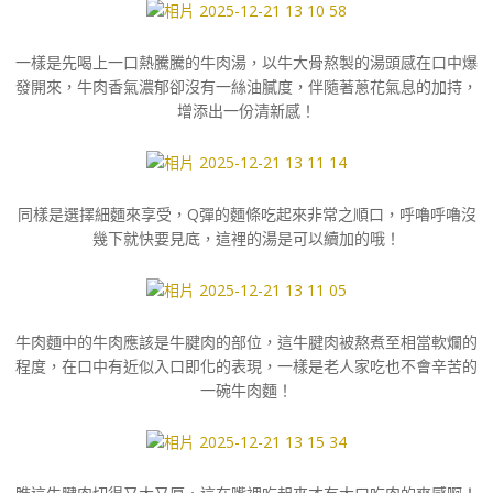
一樣是先喝上一口熱騰騰的牛肉湯，以牛大骨熬製的湯頭感在口中爆
發開來，牛肉香氣濃郁卻沒有一絲油膩度，伴隨著蔥花氣息的加持，
增添出一份清新感！
同樣是選擇細麵來享受，Q彈的麵條吃起來非常之順口，呼嚕呼嚕沒
幾下就快要見底，這裡的湯是可以續加的哦！
牛肉麵中的牛肉應該是牛腱肉的部位，這牛腱肉被熬煮至相當軟爛的
程度，在口中有近似入口即化的表現，一樣是老人家吃也不會辛苦的
一碗牛肉麵！