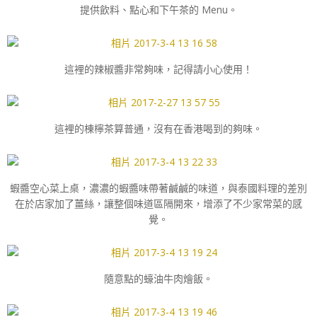
提供飲料、點心和下午茶的 Menu。
這裡的辣椒醬非常夠味，記得請小心使用！
這裡的棟檸茶算普通，沒有在香港喝到的夠味。
蝦醬空心菜上桌，濃濃的蝦醬味帶著鹹鹹的味道，與泰國料理的差別
在於店家加了薑絲，讓整個味道區隔開來，增添了不少家常菜的感
覺。
隨意點的蠔油牛肉燴飯。