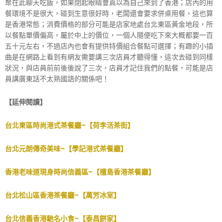
聚在此聊天吃飯，如果閉起眼睛會真以為自己來到了香港；店內的用
餐環境不是很大，碰到生意很好時，老闆還會要求併桌用餐，這也算
是香港常態；消費價格的部分可能是店家地處台北東區黃金地段，所
以餐點單價偏高，屬於中上的價位，一個人隨便吃下來大概都要一百
五十元左右，不過店內也會有提供特價組合餐點可選擇；有趣的小插
曲是在網路上看到有網友需要講三次店員才聽得懂，這次去碰到同樣
狀況，與店員前前後後說了三次，店員才記住我們的點餐，可能是店
員講廣東話不太熟國語的關係吧！
【延伸閱讀】
台北東區時尚港式茶餐廳~【荷李活茶街】
台北元朗傳奇美味~【學記港式茶餐廳】
香港老味道現身時尚信義區~【檀島香港茶餐廳】
台北松山區香港茶餐廳~【萬芳冰室】
台北信義香港馳名小食~【泰昌餅家】