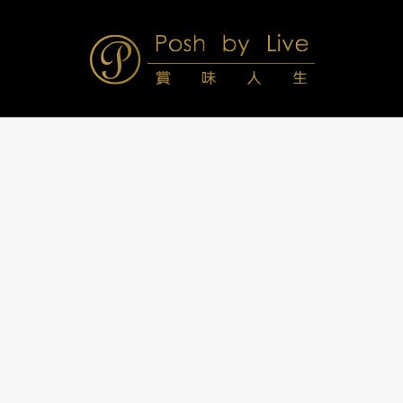
Skip
to
content
Posh
Navigation
Menu
by
Live
賞
味
人