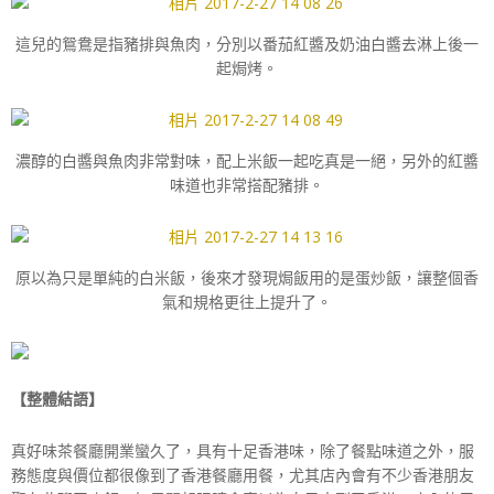
這兒的鴛鴦是指豬排與魚肉，分別以番茄紅醬及奶油白醬去淋上後一
起焗烤。
濃醇的白醬與魚肉非常對味，配上米飯一起吃真是一絕，另外的紅醬
味道也非常搭配豬排。
原以為只是單純的白米飯，後來才發現焗飯用的是蛋炒飯，讓整個香
氣和規格更往上提升了。
【整體結語】
真好味茶餐廳開業蠻久了，具有十足香港味，除了餐點味道之外，服
務態度與價位都很像到了香港餐廳用餐，尤其店內會有不少香港朋友