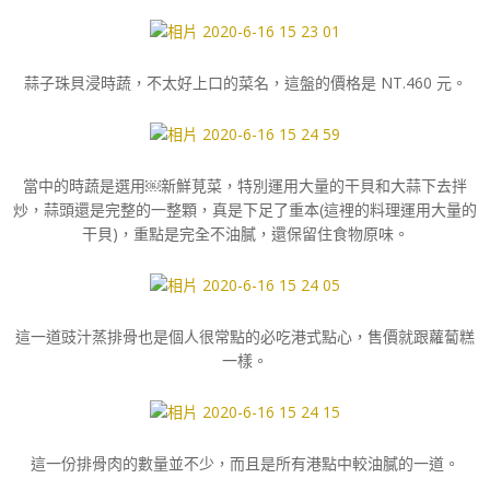
蒜子珠貝浸時蔬，不太好上口的菜名，這盤的價格是 NT.460 元。
當中的時蔬是選用￼新鮮莧菜，特別運用大量的干貝和大蒜下去拌
炒，蒜頭還是完整的一整顆，真是下足了重本(這裡的料理運用大量的
干貝)，重點是完全不油膩，還保留住食物原味。
這一道豉汁蒸排骨也是個人很常點的必吃港式點心，售價就跟蘿蔔糕
一樣。
這一份排骨肉的數量並不少，而且是所有港點中較油膩的一道。