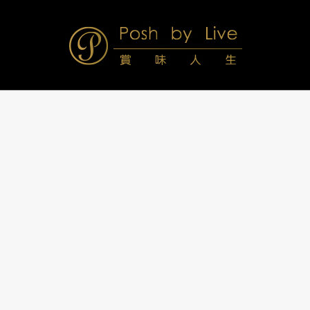
Skip
to
content
Posh
Navigation
Menu
by
Live
賞
味
人