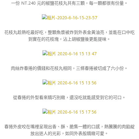
一份 NT.240 元的椒鹽花枝丸共有三顆，每一顆都很有份量。
花枝丸趁熱吃最好吃，整顆魚漿被炸到外表金黃油亮，並能在口中吃
到實在的花枝塊，沾上胡椒鹽後更能提味。
肉絲炸春捲的價錢和花枝丸相同，三條春捲被切成了六小份。
從春捲的外型看來精巧別緻，還沒吃就能感受到它的可口。
春捲外皮咬在嘴裡呈現出香、酥、脆集一體的口感，熱騰騰的肉餡綻
放出迷人的光彩，如同外表般精緻可愛。