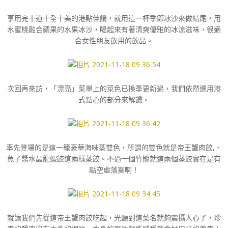
享用完十道十全十美的港點佳餚，就用這一杯季節冰沙來做結尾，用
水蜜桃融合蘋果的水果冰沙，喝起來有著清爽優雅的冰涼滋味，很適
合女性朋友飲用的飲品。
次回再來訪，「漂亮」菜單上的菜色已換季更新過，我們依然選用港
式點心的部分來解饞。
率先登場的是這一籠豪華海味蒸雙色，所謂的雙色就是帝王蟹肉餃,、
魚子醬水晶龍蝦餃這兩樣蒸餃。不過一個竹籠就這兩個蒸餃實在是有
點空虛落寞啊！
就讓我們先從這帝王蟹肉餃吃起，光聽到這菜名就夠震攝人心了，珍