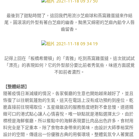
最後到了甜點時間了，這回我們用流沙芝麻球和燕窩雞蛋撻來作結
尾，圓滾滾的外型有著白芝麻的幽香，黝黑又綿密的芝麻內餡令人唇
齒留香。
記得上回在「板橋希爾頓」的「青雅」吃到燕窩雞蛋撻，這次就試試
「漂亮」的表現如何 ? 它的外型部分要比前者秀氣些，味道方面感覺
不如前者濃烈。
【整體結語】
隨著疫情日漸減緩的情況，各家餐廳的生意也開始越來越好了，並且
恢復了以往朝氣蓬勃的生氣，這天在電話上沒有成功預約到座位，乾
脆直接前往現場取位，五星級飯店的服務態度絕對不會怠慢，道道精
緻可口的港式點心讓人心情喜悅，唯一缺點就是港點選擇太少，由於
標榜是海鮮餐廳，所以餐點中的海鮮表現要比肉品出色許多，食材用
料完全是下足重本，除了食物本身帶來的美味，由設計大師季裕棠所
設計的空間，傳達出一份優雅古典的用餐環境，整體氣氛令人著實感