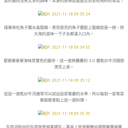
貴的蟹肉沒有太多的調味，本身的原味就能感受到食材用料的尊貴！
接著來吃魚子醬水晶龍蝦，黑到發亮的魚子醬配上龍蝦就是一絕，把
大海的滋味一下子全都灌入口內。
緊跟著豪華海味蒸雙色的腳步，這一道熱騰騰的 X.O 醬乾炒牛河隨即
漂亮上桌。
從這一道乾炒牛河通常可以試出這家餐廳的水準，所以每到一家粵菜
餐館都會點上這一道料理。
牛肉河粉中的牛肉是使用美國牛，基本上就是鮮嫩中還帶著醬香鑊