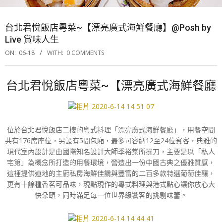
台北君悅飯店粵菜~【漂亮廣式海鮮餐廳】@Posh by
Live 賞味人生
ON:
06-18
WITH:
0 COMMENTS
台北君悅飯店粵菜~【漂亮廣式海鮮餐廳
位於台北君悅飯店二樓的粵式料理「漂亮廣式海鮮餐廳」，用餐空間
共有176席座位，另設有5間包廂，最多可容納12至24位賓客，典雅的
現代室內設計是由國際知名設計大師季裕棠所操刀，主要是以「私人
宅第」為概念所打造的用餐環境，營造出一份中國古典之優雅質感，
這裡提供道地的主廚私房海鮮佳餚與豐富的二百多款特選葡萄佳釀，
更有十餘種香茗可品味，現點現作的粵式料理與港式點心讓你放心大
快朵頤，同時滿足每一位世界級饕客的挑剔味蕾。