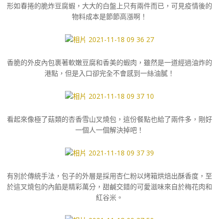
形如春捲的脆炸豆腐蝦，大大的白盤上只有兩件而已，可見疫情後的
物料成本是節節高漲啊！
香脆的外皮內包裹著軟嫩豆腐和香美的蝦肉，雖然是一道經過油炸的
港點，但是入口卻完全不會感到一絲油膩！
看起來像極了菇類的杏香雪山叉燒包，這份餐點也給了兩件多，剛好
一個人一個解決掉吧！
有別於傳統手法，包子的外層是採用杏仁粉以烤箱烘焙出酥香度，至
於這叉燒包的內餡是精彩萬分，甜鹹交錯的可愛滋味來自於梅花肉和
紅谷米。