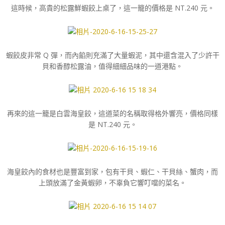
這時候，高貴的松露鮮蝦餃上桌了，這一籠的價格是 NT.240 元。
蝦餃皮非常 Q 彈，而內餡則充滿了大量蝦泥，其中還含混入了少許干
貝和香醇松露油，值得細細品味的一道港點。
再來的這一籠是白雲海皇餃，這道菜的名稱取得格外響亮，價格同樣
是 NT.240 元。
海皇餃內的食材也是豐富到家，包有干貝、蝦仁、干貝絲、蟹肉，而
上頭放滿了金黃蝦卵，不辜負它響叮噹的菜名。