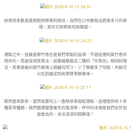
排骨肉多數是選用肥肉帶骨的部位，自然在口中散發出肥美多汁的表
現，其中又附帶有咬勁嚼感。
港點之中，這蠔皇鮮竹卷也是我們常點的品項，不過這裡的腐竹卷非
用炸的，而是採用蒸煮法，就跟福華飯店二樓的「珍珠坊」相同料理
法，蒸煮過後的腐竹被淋上甜鹹勾芡汁，少了酥脆多了咬勁，內餡可
以吃到蝦泥肉和荸薺等鮮美味。
既然是來飲茶，當然就要叫上一壺熱茶來搭配港點，這裡提供有十多
種茗茶種類，我們選擇健康養生的普洱茶，杯中的冰塊是我們另外加
放進去的，冰冰涼涼的超解渴！