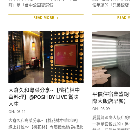
町」是「台中公園智選假
個年頭的「兄弟飯店
READ MORE →
READ 
大倉久和粵菜分享~【桃花林中
平價住宿豐盛朝
華料理】@POSH BY LIVE 賞味
際大飯店早餐】
人生
2018-
ON:
08-09
2019-
ON:
03-11
08-
03-
愛麗絲國際大飯店的
大倉久和粵菜分享~【桃花林中華料理】
09
11
一種是套餐式的，另
線上訂位=>【桃花林】專屬優惠碼 請按此