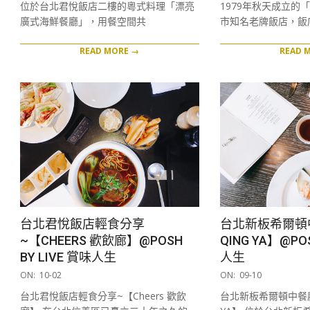
位於台北君悅飯店二樓的粵式料理「漂亮
1979年秋天成立的
廣式海鮮餐廳」，用餐空間共
市知名老牌飯店，飯
READ MORE →
READ 
台北君悅飯店輕食分享
台北新板希爾頓
~【CHEERS 歡飲廊】@POSH
QING YA】@POS
BY LIVE 賞味人生
人生
2019-
2019-
ON:
10-02
ON:
09-10
10-
09-
台北君悅飯店輕食分享~【Cheers 歡飲
台北新板希爾頓中餐廳
02
10