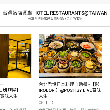
生
台灣飯店餐廳 HOTEL RESTAURANTS@TAIWAN
分享台灣地區所有關於飯店美食的事物
一
台北君悅日本料理自助餐~【彩
FÉ 凱菲屋】
IRODORI】@POSH BY LIVE賞味
IVE賞味人生
人生
2020-
ON:
11-17
11-
et~【Café 凱菲
台北君悅日本料理自助餐~【彩 Irodori】