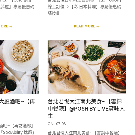
17
凱菲屋】專屬優惠碼
線上訂位=>【彩 日本料理】專屬優惠碼
請按此
MORE →
READ MORE →
大廳酒吧~【再
台北君悅大江南北美食~【雲錦
中餐廳】@POSH BY LIVE賞味人
生
2020-
ON:
07-08
酒吧~【再訪逸廊】
07-
ciAbility 逸廊」
台北君悅大江南北美食~【雲錦中餐廳】