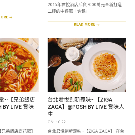
08
2015年君悅酒店斥資7000萬元全新打造
二樓的中餐廳「雲錦」
MORE →
READ MORE →
堂~【兄弟飯店
台北君悅創新義味~【ZIGA
BY LIVE 賞味
ZAGA】@POSH BY LIVE 賞味人
生
2019-
ON:
10-22
10-
【兄弟飯店蝶花廳】
台北君悅創新義味~【ZIGA ZAGA】 在台
22