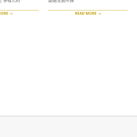
了多樣化的
副總主廚所操
MORE →
READ MORE →