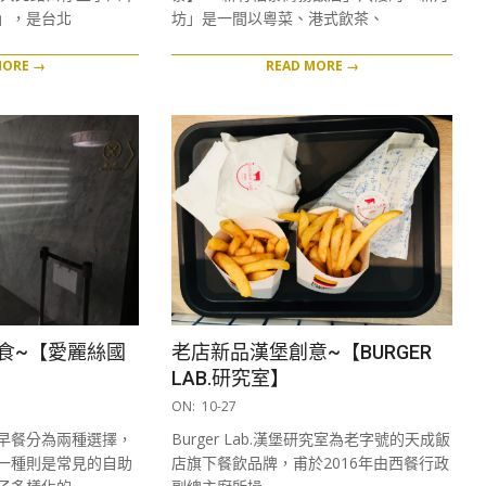
」，是台北
坊」是一間以粵菜、港式飲茶、
MORE →
READ MORE →
食~【愛麗絲國
老店新品漢堡創意~【BURGER
LAB.研究室】
2017-
ON:
10-27
10-
早餐分為兩種選擇，
Burger Lab.漢堡研究室為老字號的天成飯
27
一種則是常見的自助
店旗下餐飲品牌，甫於2016年由西餐行政