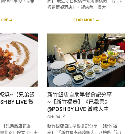
希爾頓四樓的「青雅
廊】 最近才在板橋車站旁插旗的「台北新
板希爾頓酒店」，飯店內一樓大
MORE →
READ MORE →
板燒~【兄弟飯
新竹飯店自助早餐食記分享
 BY LIVE 賞
~【新竹福泰】《已歇業》
@POSH BY LIVE 賞味人生
2019-
ON:
04-19
04-
~【兄弟飯店花香
新竹飯店自助早餐食記分享~【新竹福
19
復興北路口佇立了四十
泰】 「新竹福泰商務飯店」八樓的「新月