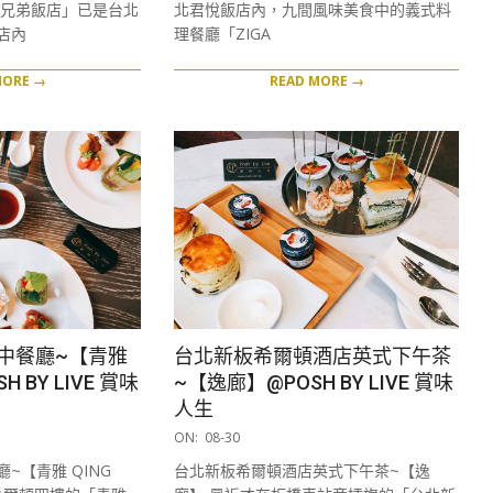
「兄弟飯店」已是台北
北君悅飯店內，九間風味美食中的義式料
店內
理餐廳「ZIGA
MORE →
READ MORE →
中餐廳~【青雅
台北新板希爾頓酒店英式下午茶
H BY LIVE 賞味
~【逸廊】@POSH BY LIVE 賞味
人生
2019-
ON:
08-30
08-
~【青雅 QING
台北新板希爾頓酒店英式下午茶~【逸
30