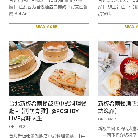
06
01
廳】 位於台北君悅酒店二樓的「寶艾西餐
屋】 線上訂位=>【
廳 Bel Air
請按此
READ MORE →
READ 
台北新板希爾頓飯店中式料理餐
新板希爾頓酒店
廳~【再訪青雅】@POSH BY
訪逸廊】
2020-
LIVE賞味人生
ON:
08-14
08-
2020-
ON:
09-20
新板希爾頓酒店大廳
14
09-
上一回我們介紹過了「So
台北新板希爾頓飯店中式料理餐廳~【再