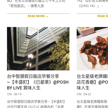
廊】 在台北信義區已矗立三十年之久的
YA】 位於台北新板
「君悅飯店」，匯集九家
（QING YA）」，
READ MORE →
READ 
台中智選假日飯店早餐分享
台北星級老牌鐵
~【丰盛町】《已歇業》@POSH
店花香廳】@POSH
BY LIVE 賞味人生
味人生
2019-
2019-
ON:
08-16
ON:
04-22
08-
04-
台中智選假日飯店早餐分享~【丰盛町】
台北星級老牌鐵板燒
16
22
台中日曜天地 OUTLE 商場內的「丰盛
廳】 在南京東路與