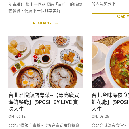
20
的人氣英式下
訪青雅】 繼上一回品嚐過「青雅」的精緻
套餐後，便留下一個非常美好
READ 
READ MORE →
台北君悅飯店粵菜~【漂亮廣式
台北台味深夜食
海鮮餐廳】@POSH BY LIVE 賞
蝶花廳】@POSH 
味人生
人生
2020-
2020-
ON:
06-18
ON:
03-26
06-
03-
台北君悅飯店粵菜~【漂亮廣式海鮮餐廳
台北台味深夜食堂~
18
26