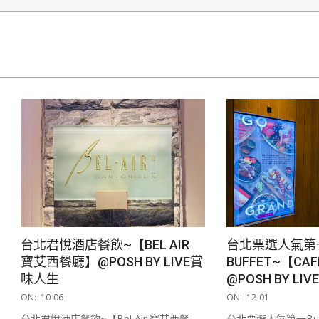
台北君悅酒店餐飲~【BEL AIR
台北票選人氣第
寶艾西餐廳】@POSH BY LIVE賞
BUFFET~【CA
味人生
@POSH BY L
2021-
2020-
ON:
10-06
ON:
12-01
10-
12-
台北君悅酒店餐飲~【Bel Air 寶艾西餐
台北票選人氣第一Buff