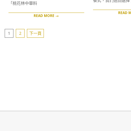
餐式，我們這回選擇
「桃花林中華料
READ 
READ MORE →
文
1
2
下一頁
章
分
頁