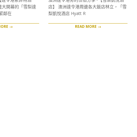
19
月盛大開幕的「雪梨達
店】 澳洲達令港周邊各大飯店林立，「雪
緊鄰在
梨凱悅酒店 Hyatt R
MORE →
READ MORE →