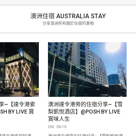
生
澳洲住宿 AUSTRALIA STAY
分享澳洲所有關於住宿的事物
享~【達令港索
澳洲達令港旁的住宿分享~【雪
 BY LIVE 賞
梨凱悅酒店】@POSH BY LIVE
賞味人生
2019-
ON:
09-19
09-
【達令港索菲特酒
澳洲達令港旁的住宿分享~【雪梨凱悅酒