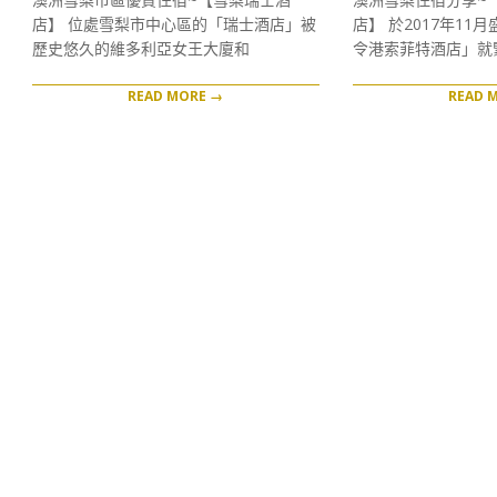
19
03
店】 位處雪梨市中心區的「瑞士酒店」被
店】 於2017年11
歷史悠久的維多利亞女王大廈和
令港索菲特酒店」就
READ MORE →
READ 