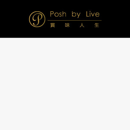
Skip
to
content
Posh
Navigation
Menu
by
Live
賞
味
人