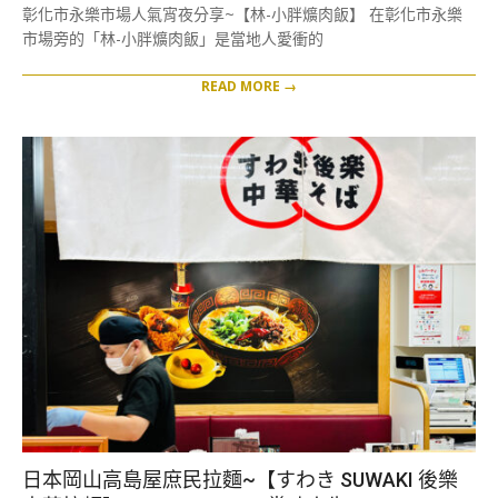
12-
彰化市永樂市場人氣宵夜分享~【林-小胖爌肉飯】 在彰化市永樂
15
市場旁的「林-小胖爌肉飯」是當地人愛衝的
READ MORE →
日本岡山高島屋庶民拉麵~【すわき SUWAKI 後樂