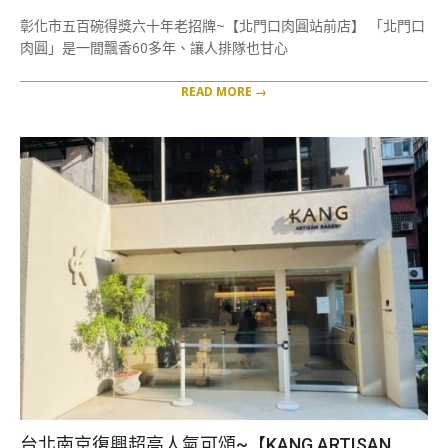
08-
彰化市五百碗得獎六十年老招牌~【北門口肉圓站前店】 「北門口
11
肉圓」是一間飄香60多年、讓人排隊也甘心
READ MORE →
台北南京復興超高人氣可頌~【KANG ARTISAN