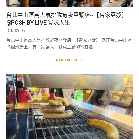
台北中山區高人氣排隊宵夜豆漿店~【曾家豆漿】
@POSH BY LIVE 賞味人生
2025-
ON:
05-05
05-
台北中山區高人氣排隊宵夜豆漿店~【曾家豆漿】 就在台北中山區
05
的錦州街上，有一家讓人一試成主顧的宵夜名
READ MORE →