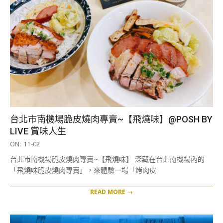
台北市南機場脆皮燒肉專賣~【飛燒味】@POSH BY
LIVE 賞味人生
2025-
ON:
11-02
11-
台北市南機場脆皮燒肉專賣~【飛燒味】 深藏在台北南機場內的
02
「飛燒味脆皮燒肉專賣」，來體驗一場「烤肉皮
READ MORE →