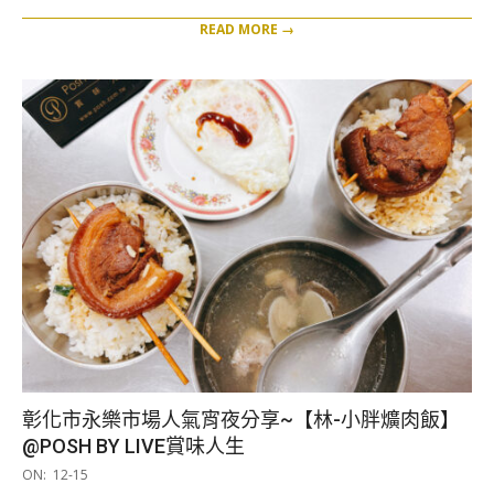
READ MORE →
彰化市永樂市場人氣宵夜分享~【林-小胖爌肉飯】
@POSH BY LIVE賞味人生
2025-
ON:
12-15