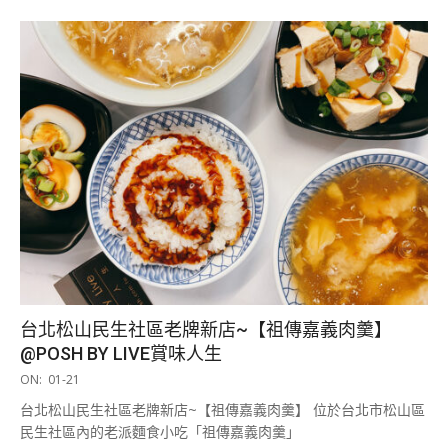
台北松山民生社區老牌新店~【祖傳嘉義肉羹】
@POSH BY LIVE賞味人生
2026-
ON:
01-21
01-
台北松山民生社區老牌新店~【祖傳嘉義肉羹】 位於台北市松山區
21
民生社區內的老派麵食小吃「祖傳嘉義肉羹」