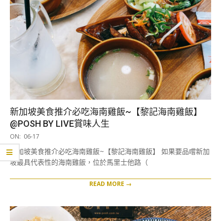
新加坡美食推介必吃海南雞飯~【黎記海南雞飯】
@POSH BY LIVE賞味人生
2026-
ON:
06-17
06-
新加坡美食推介必吃海南雞飯~【黎記海南雞飯】 如果要品嚐新加
17
坡最具代表性的海南雞飯，位於馬里士他路（
READ MORE →