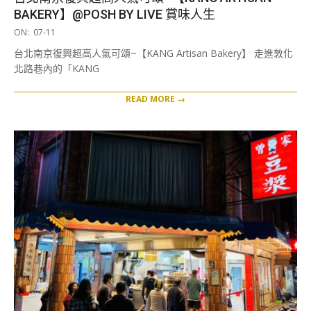
BAKERY】@POSH BY LIVE 賞味人生
2025-
ON:
07-11
07-
台北南京復興超高人氣可頌~【KANG Artisan Bakery】 走進敦化
11
北路巷內的「KANG
READ MORE →