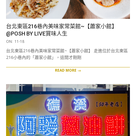
台北東區216巷內美味家常菜館~【蕭家小館】
@POSH BY LIVE賞味人生
2025-
ON:
11-18
11-
台北東區216巷內美味家常菜館~【蕭家小館】 走進位於台北東區
18
216小巷內的「蕭家小館」，這間才剛剛
READ MORE →