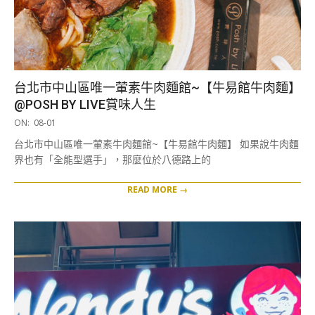
台北市中山區唯一葷素牛肉麵館~【牛易館牛肉麵】
@POSH BY LIVE賞味人生
2026-
ON:
08-01
08-
台北市中山區唯一葷素牛肉麵館~【牛易館牛肉麵】 如果說牛肉麵
01
界也有「全能型選手」，那麼位於八德路上的
READ MORE →