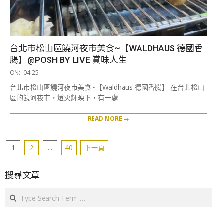
台北市松山區饒河夜市美食~【WALDHAUS 德國香
腸】@POSH BY LIVE 賞味人生
2025-
ON:
04-25
04-
台北市松山區饒河夜市美食~【Waldhaus 德國香腸】 在台北松山
25
區的饒河夜市，燈火輝映下，有一處
READ MORE →
文
1
2
...
40
下一頁
章
分
搜尋文章
頁
Search