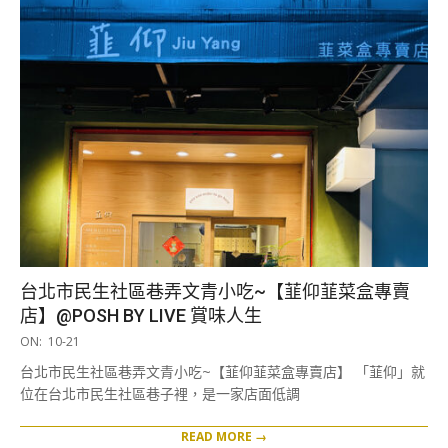
台北市民生社區巷弄文青小吃~【韮仰韮菜盒專賣
店】@POSH BY LIVE 賞味人生
2025-
ON:
10-21
10-
台北市民生社區巷弄文青小吃~【韮仰韮菜盒專賣店】 「韮仰」就
21
位在台北市民生社區巷子裡，是一家店面低調
READ MORE →