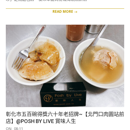
READ MORE →
彰化市五百碗得獎六十年老招牌~【北門口肉圓站前
店】@POSH BY LIVE 賞味人生
2025-
ON:
08-11