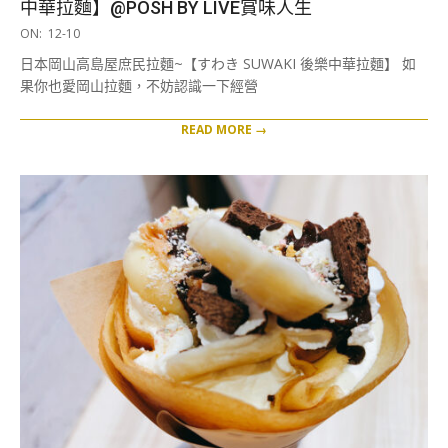
中華拉麵】@POSH BY LIVE賞味人生
2025-
ON:
12-10
12-
日本岡山高島屋庶民拉麵~【すわき SUWAKI 後樂中華拉麵】 如
10
果你也愛岡山拉麵，不妨認識一下經營
READ MORE →