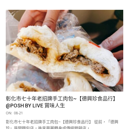
彰化市七十年老招牌手工肉包~【德興珍食品行】
@POSH BY LIVE 賞味人生
2025-
ON:
08-21
08-
彰化市七十年老招牌手工肉包~【德興珍食品行】 從前，「德興
21
珍」是間麵包店，後來華麗轉身成傳統糕餅店，