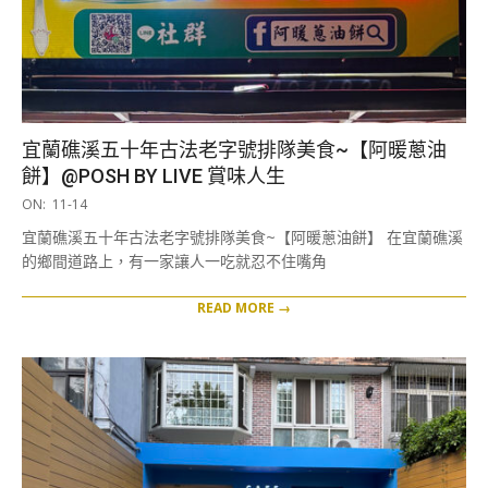
宜蘭礁溪五十年古法老字號排隊美食~【阿暖蔥油
餅】@POSH BY LIVE 賞味人生
2025-
ON:
11-14
11-
宜蘭礁溪五十年古法老字號排隊美食~【阿暖蔥油餅】 在宜蘭礁溪
14
的鄉間道路上，有一家讓人一吃就忍不住嘴角
READ MORE →