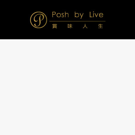
Skip
to
content
Posh
Navigation
Menu
by
Live
賞
味
人