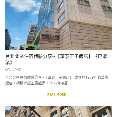
台北北區住宿體驗分享~【華泰王子飯店】《已歇
業》
2020-
ON:
07-03
07-
台北北區住宿體驗分享~【華泰王子飯店】 成立於1969年的華泰
03
飯店，初期以鐵工廠起家，1972年為配
READ MORE →