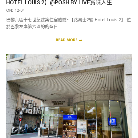
HOTEL LOUIS 2】@POSH BY LIVE賞味人生
2020-
ON:
12-04
12-
巴黎六區十七世紀建築住宿體驗~【路易士2號 Hotel Louis 2】 位
04
於巴黎左岸第六區的的聖日
READ MORE →