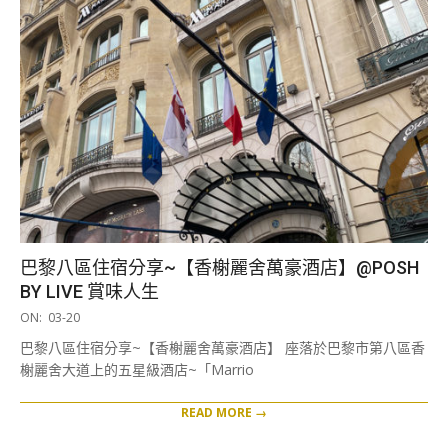
巴黎八區住宿分享~【香榭麗舍萬豪酒店】@POSH
BY LIVE 賞味人生
2020-
ON:
03-20
03-
巴黎八區住宿分享~【香榭麗舍萬豪酒店】 座落於巴黎市第八區香
20
榭麗舍大道上的五星級酒店~「Marrio
READ MORE →