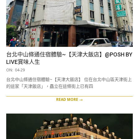
台北中山條通住宿體驗~【天津大飯店】@POSH BY
LIVE賞味人生
2021-
ON:
04-29
04-
台北中山條通住宿體驗~【天津大飯店】 位在台北中山區天津街上
29
的這家「天津飯店」，矗立在這條街上已有四
READ MORE →