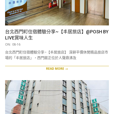
台北西門町住宿體驗分享~【丰居旅店】@POSH BY
LIVE賞味人生
2021-
ON:
08-16
08-
台北西門町住宿體驗分享~【丰居旅店】 深耕平價休閒精品旅店市
16
場的「丰居旅店」，西門館正位於人聲鼎沸及
READ MORE →