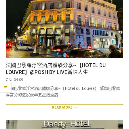
法國巴黎羅浮宮酒店體驗分享~【HOTEL DU
LOUVRE】@POSH BY LIVE賞味人生
2021-
ON:
04-09
04-
法國巴黎羅浮宮酒店體驗分享~【Hotel du Louvre】 緊鄰巴黎羅
09
浮宮旁的這家豪華五星級酒店
READ MORE →