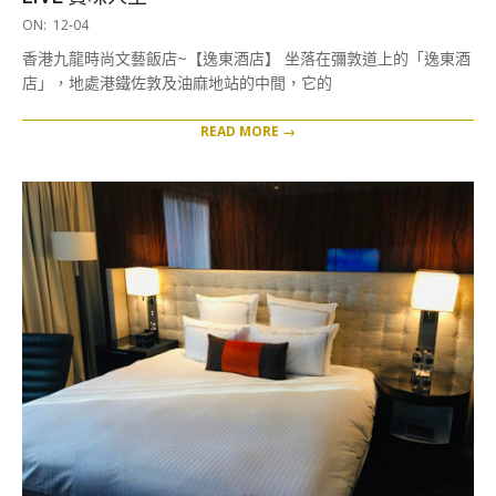
2019-
ON:
12-04
12-
香港九龍時尚文藝飯店~【逸東酒店】 坐落在彌敦道上的「逸東酒
04
店」，地處港鐵佐敦及油麻地站的中間，它的
READ MORE →