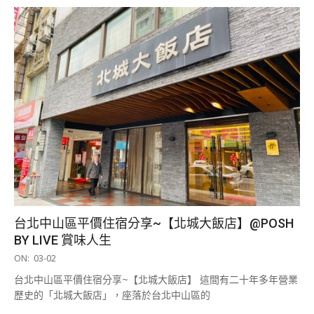
台北中山區平價住宿分享~【北城大飯店】@POSH
BY LIVE 賞味人生
2020-
ON:
03-02
03-
台北中山區平價住宿分享~【北城大飯店】 這間有二十年多年營業
02
歷史的「北城大飯店」，座落於台北中山區的