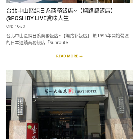
台北中山區純日系商務飯店~【燦路都飯店】
@POSH BY LIVE賞味人生
2020-
ON:
10-30
10-
台北中山區純日系商務飯店~【燦路都飯店】 於1995年開始營運
30
的日本連鎖商務飯店「Sunroute
READ MORE →