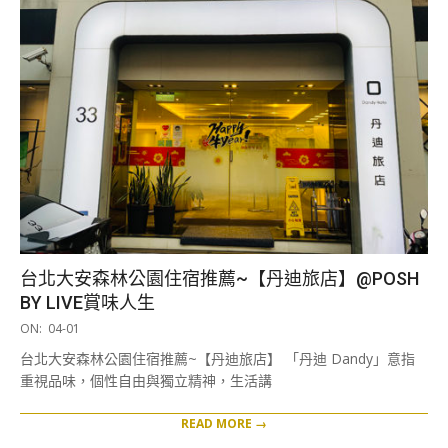
台北大安森林公園住宿推薦~【丹迪旅店】@POSH
BY LIVE賞味人生
2021-
ON:
04-01
04-
台北大安森林公園住宿推薦~【丹迪旅店】 「丹迪 Dandy」意指
01
重視品味，個性自由與獨立精神，生活講
READ MORE →