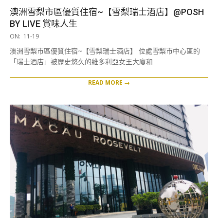
澳洲雪梨市區優質住宿~【雪梨瑞士酒店】@POSH
BY LIVE 賞味人生
2019-
ON:
11-19
11-
澳洲雪梨市區優質住宿~【雪梨瑞士酒店】 位處雪梨市中心區的
19
「瑞士酒店」被歷史悠久的維多利亞女王大廈和
READ MORE →