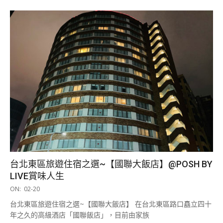
台北東區旅遊住宿之選~【國聯大飯店】@POSH BY
LIVE賞味人生
2021-
ON:
02-20
02-
台北東區旅遊住宿之選~【國聯大飯店】 在台北東區路口矗立四十
20
年之久的高級酒店「國聯飯店」，目前由家族