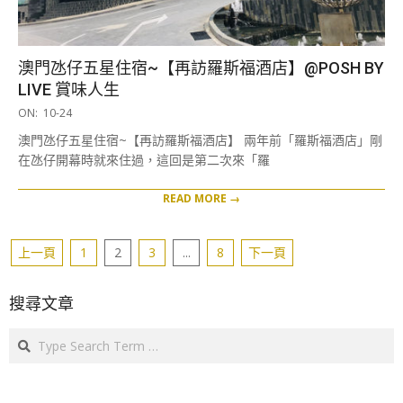
澳門氹仔五星住宿~【再訪羅斯福酒店】@POSH BY
LIVE 賞味人生
2019-
ON:
10-24
10-
澳門氹仔五星住宿~【再訪羅斯福酒店】 兩年前「羅斯福酒店」剛
24
在氹仔開幕時就來住過，這回是第二次來「羅
READ MORE →
文
上一頁
1
2
3
...
8
下一頁
章
分
搜尋文章
頁
Search