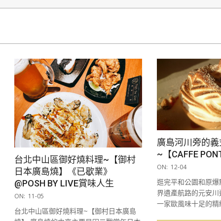
廣島河川旁的義
~【CAFFE PON
台北中山區御好燒料理~【御村
2017-
ON:
12-04
日本廣島燒】《已歇業》
12-
逛完平和公園和原爆
@POSH BY LIVE賞味人生
04
界遺產航路的元安川
2020-
ON:
11-05
一家歐風味十足的精
11-
台北中山區御好燒料理~【御村日本廣島
05