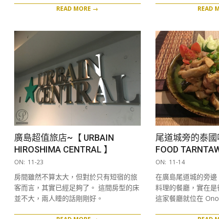
READ MORE →
READ 
廣島超值旅店~【 URBAIN
尾道城旁的泰國味
HIROSHIMA CENTRAL 】
FOOD TARNTA
2016-
2016-
ON:
11-23
ON:
11-14
11-
11-
房間雖然不算太大，但對於只有短宿的旅
在廣島尾道城的旁邊
23
14
客而言，其實已經足夠了。 這間房型的床
料理的餐廳，實在是
並不大，兩人睡的話剛剛好。
這家餐廳就位在 Ono