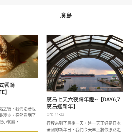
生
廣島
式餐廳
TE】
廣島七天六夜跨年趣~【DAY6,7
廣島迎新年】
點之後，我們沿著世
2017-
ON:
11-22
邊漫步，突然看到了
11-
緻小餐廳，
行程來到了最後一天，這一天正好是日本
22
全國的新年日，我們今天早上將依原路走