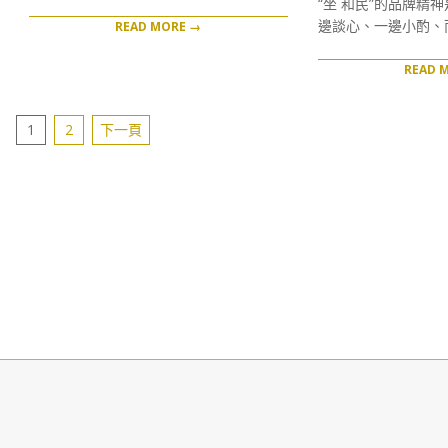
“坐 和民”的品牌精
07
邊談心、一邊小酌、
READ MORE →
READ 
文
1
2
下一頁
章
分
頁