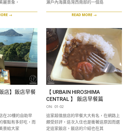
美麗景象，
瀨戶內海廣島灣西南部的一個島
MORE →
READ MORE →
飯店】飯店早餐
【 URBAIN HIROSHIMA
CENTRAL 】 飯店早餐篇
2017-
ON:
01-02
01-
店在20樓的自助早
這家超值旅店的早餐大大有名，在網路上
02
的餐點有多好吃，而
頗受好評，這次入住也是衝著這原因而選
美景給大家
定這家飯店，飯店的介紹也在其