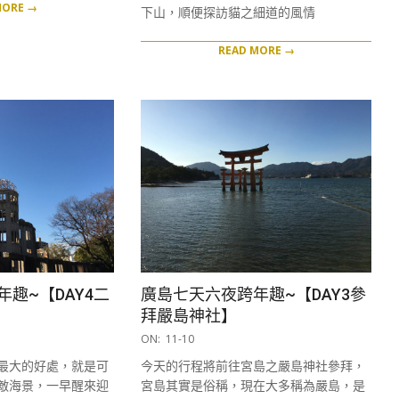
MORE →
下山，順便探訪貓之細道的風情
READ MORE →
趣~【DAY4二
廣島七天六夜跨年趣~【DAY3參
拜嚴島神社】
2017-
ON:
11-10
11-
最大的好處，就是可
今天的行程將前往宮島之嚴島神社參拜，
10
敵海景，一早醒來迎
宮島其實是俗稱，現在大多稱為嚴島，是