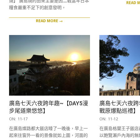
燒】 廣島燒的由來主要是因二戰當年日本
READ 
糧食嚴重不足下的創意發明，
READ MORE →
廣島七天六夜跨年趣~【DAY5漫
廣島七天六夜跨年
步尾道樂悠悠】
戰原爆點巡禮】
2017-
2017-
ON:
11-17
ON:
11-12
11-
11-
在廣島燦路都大飯店睡了一晚後，早上一
在廣島格蘭王子飯店
17
12
起來往窗外一看的景像就如上圖，河面的
以飽覽瀨戶內海的無