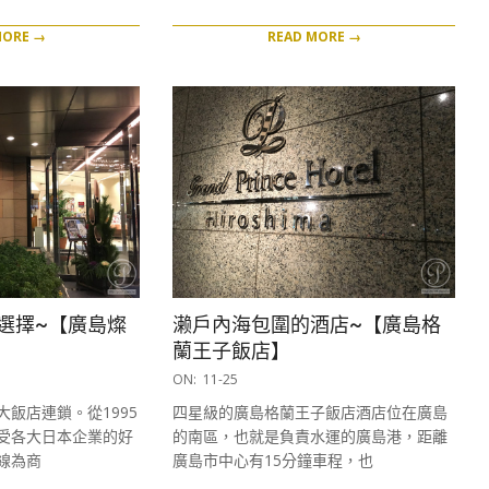
MORE →
READ MORE →
選擇~【廣島燦
濑戶內海包圍的酒店~【廣島格
蘭王子飯店】
2016-
ON:
11-25
11-
飯店連鎖。從1995
四星級的廣島格蘭王子飯店酒店位在廣島
25
受各大日本企業的好
的南區，也就是負責水運的廣島港，距離
線為商
廣島市中心有15分鐘車程，也