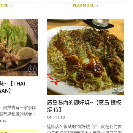
MORE →
READ MORE →
~【THAI
WAN】
廣島巷內的御好燒~【廣島 鐵板
，居然會有一家泰國
燒 侍】
很有違和感的組合，
2016-
ON:
11-10
mic
11-
這家店名很威的”御好燒 侍”，就在我們位
10
於平和通的飯店巷子內，走路大概只要兩