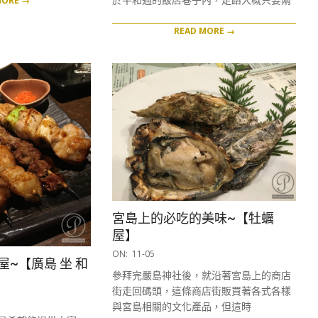
MORE →
READ MORE →
宮島上的必吃的美味~【牡蠣
屋】
2016-
ON:
11-05
~【廣島 坐 和
11-
參拜完嚴島神社後，就沿著宮島上的商店
05
街走回碼頭，這條商店街販買著各式各樣
與宮島相關的文化產品，但這時