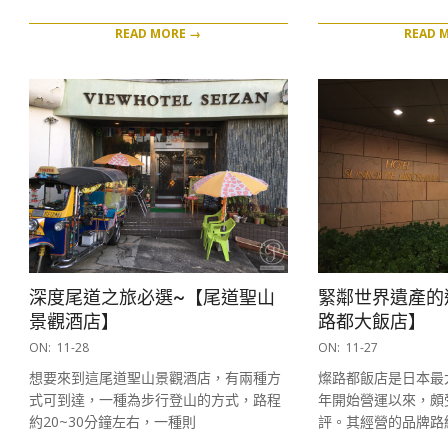
READ MORE →
READ 
深度尾道之旅必選~【尾道聖山
緊鄰世界遺產的
景觀酒店】
路都大飯店】
2016-
2016-
ON:
11-28
ON:
11-27
11-
11-
想要來到這尾道聖山景觀酒店，有兩種方
燦路都飯店是日本最大
28
27
式可到達，一種為步行登山的方式，路程
年開始營運以來，頗
約20~30分鐘左右，一種則
評。其經營的品牌路