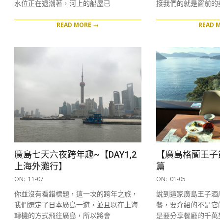
水位正在退潮著，河上的船屋已
接我們的就是窗前的
READ MORE →
READ 
廣島七天六夜跨年趣~【DAY1,2
【廣島格蘭王子
上海外灘行】
篇
2017-
2017-
ON:
11-07
ON:
01-05
11-
01-
你並沒有看錯標題，這一次的跨年之旅，
說到這家廣島王子酒
07
05
我們選定了日本廣島一遊，並且以在上海
餐，要介紹的不是它
轉機的方式飛往廣島，所以將會
是要分享餐廳的千萬