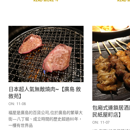
READ MORE →
READ 
日本超人氣無敵燒肉~【廣島 敘
敘苑】
2016-
ON:
11-08
包廂式連鎖居酒屋
11-
福屋是廣島的百貨公司,位於廣島的繁華大
民紙屋町店】
08
街—八丁堀、成立時間的歷史超過80年，
2016-
ON:
11-07
一樓有世界品
11-