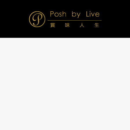
Skip
to
content
Posh
Navigation
Menu
by
Live
賞
味
人