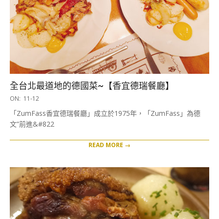
全台北最道地的德國菜~【香宜德瑞餐廳】
2018-
ON:
11-12
11-
「ZumFass香宜德瑞餐廳」成立於1975年，「ZumFass」為德
12
文”前進&#822
READ MORE →