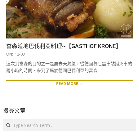
富森道地巴伐利亞料理~【GASTHOF KRONE】
2016-
ON:
12-03
12-
這次到富森的目的之一是要去天鵝堡，從德國慕尼黑車站搭火車約
03
兩小時的時間，來到了屬於德國巴伐利亞的富森
READ MORE →
搜尋文章
Search