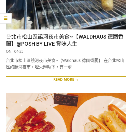
台北市松山區饒河夜市美食~【WALDHAUS 德國香
腸】@POSH BY LIVE 賞味人生
2025-
ON:
04-25
04-
台北市松山區饒河夜市美食~【Waldhaus 德國香腸】 在台北松山
25
區的饒河夜市，燈火輝映下，有一處
READ MORE →