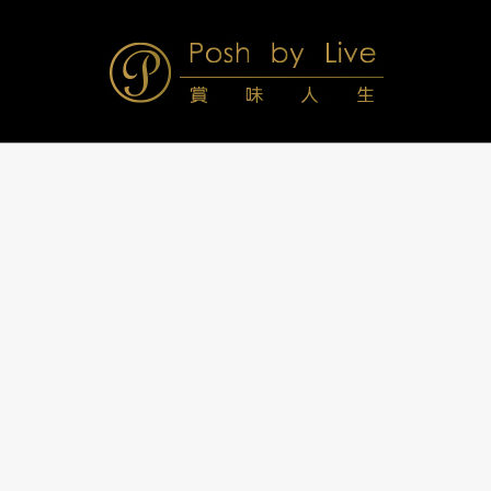
Skip
to
content
Posh
Navigation
Menu
by
Live
賞
味
人