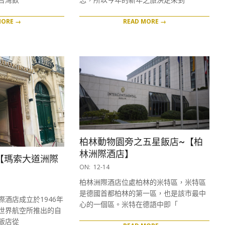
MORE →
READ MORE →
柏林動物園旁之五星飯店~【柏
林洲際酒店】
【瑪索大道洲際
2016-
ON:
12-14
12-
柏林洲際酒店位處柏林的米特區，米特區
14
是德國首都柏林的第一區，也是該市最中
酒店成立於1946年
心的一個區。米特在德語中即「
世界航空所推出的自
飯店從