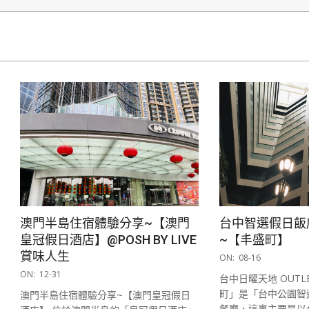
澳門半島住宿體驗分享~【澳門
台中智選假日飯
皇冠假日酒店】@POSH BY LIVE
~【丰盛町】
2019-
賞味人生
ON:
08-16
08-
2020-
ON:
12-31
台中日曜天地 OUTL
16
12-
町」是「台中公園智
澳門半島住宿體驗分享~【澳門皇冠假日
31
餐廳，這裏主要是以