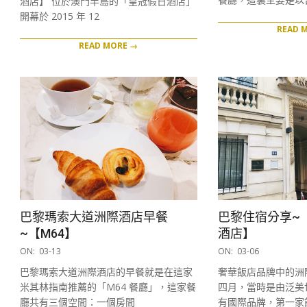
酒店】 位於澳門半島的「皇冠假日酒店」
開幕於 2015 年 12
READ 
READ MORE →
巴黎瑪索大道洲際酒店早餐
巴黎住宿分享~
~【M64】
酒店】
2019-
2019-
ON:
03-13
ON:
03-06
03-
03-
巴黎瑪索大道洲際酒店的早餐就是在這家
奢華飯店品牌中的洲際
13
06
米其林指南推薦的「M64 餐廳」，這家餐
四月，當時是由泛美
廳共有三個空間：一個房間
有國際品牌，第一家