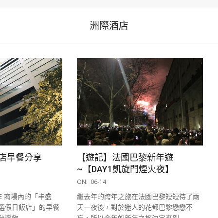
生
洲際酒店
店早餐分享
【遊記】法國巴黎新年遊
~【DAY1凱旋門煙火夜】
2019-
ON:
06-14
06-
E 商場內的「丰盛
繼去年的跨年之旅在法國巴黎短短待了兩
14
選假日飯店」的早餐
天一夜後，對於迷人的花都巴黎戀戀不
台灣飲
忘，所以今年的新年之旅決定來到