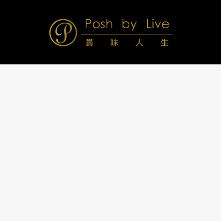
Skip
to
content
Posh
Navigation
Menu
by
Live
賞
味
人