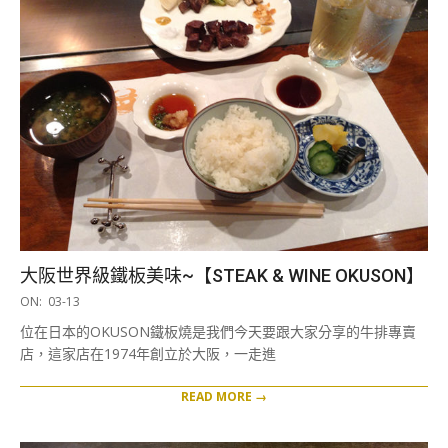
大阪世界級鐵板美味~【STEAK & WINE OKUSON】
2018-
ON:
03-13
03-
位在日本的OKUSON鐵板燒是我們今天要跟大家分享的牛排專賣
13
店，這家店在1974年創立於大阪，一走進
READ MORE →