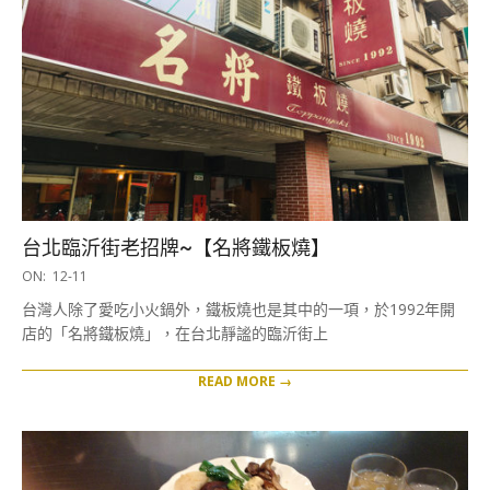
台北臨沂街老招牌~【名將鐵板燒】
2018-
ON:
12-11
12-
台灣人除了愛吃小火鍋外，鐵板燒也是其中的一項，於1992年開
11
店的「名將鐵板燒」，在台北靜謐的臨沂街上
READ MORE →