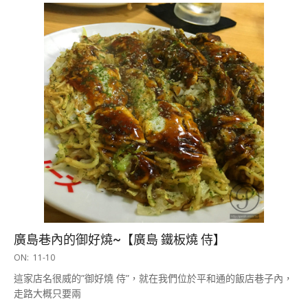
廣島巷內的御好燒~【廣島 鐵板燒 侍】
2016-
ON:
11-10
11-
這家店名很威的”御好燒 侍”，就在我們位於平和通的飯店巷子內，
10
走路大概只要兩