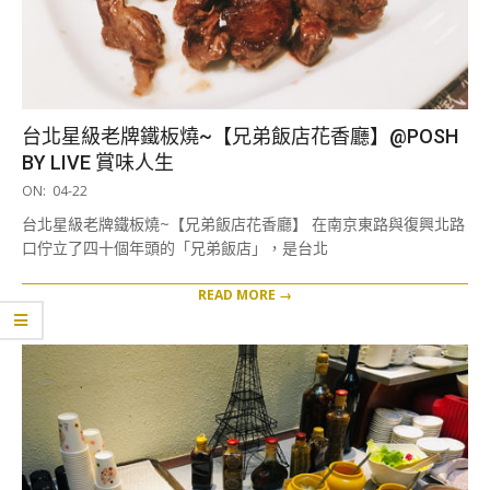
台北星級老牌鐵板燒~【兄弟飯店花香廳】@POSH
BY LIVE 賞味人生
2019-
ON:
04-22
04-
台北星級老牌鐵板燒~【兄弟飯店花香廳】 在南京東路與復興北路
22
口佇立了四十個年頭的「兄弟飯店」，是台北
READ MORE →