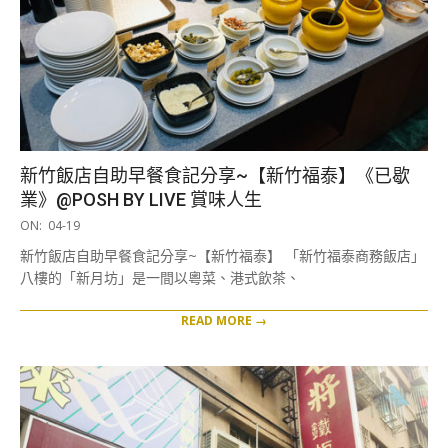
新竹飯店自助早餐食記分享~【新竹福泰】《已歇
業》@POSH BY LIVE 賞味人生
2019-
ON:
04-19
04-
新竹飯店自助早餐食記分享~【新竹福泰】 「新竹福泰商務飯店」
19
八樓的「新月坊」是一間以粵菜、港式飲茶、
READ MORE →