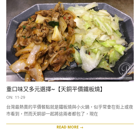
重口味又多元選擇~【天銅平價鐵板燒】
2016-
ON:
11-29
11-
台灣最熱賣的平價餐點就是鐵板燒與小火鍋，似乎常會在街上或夜
29
市看到，然而天銅卻一起將這兩者都包了，現在
READ MORE →