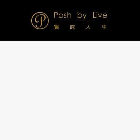
Skip
to
content
Posh
Navigation
Menu
by
Live
賞
味
人