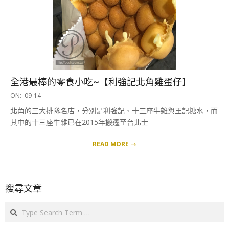
全港最棒的零食小吃~【利強記北角雞蛋仔】
2016-
ON:
09-14
09-
北角的三大排隊名店，分別是利強記、十三座牛雜與王記糖水，而
14
其中的十三座牛雜已在2015年搬遷至台北士
READ MORE →
搜尋文章
Search