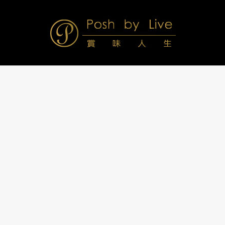
Skip
to
content
Posh
Navigation
Menu
by
Live
賞
味
人