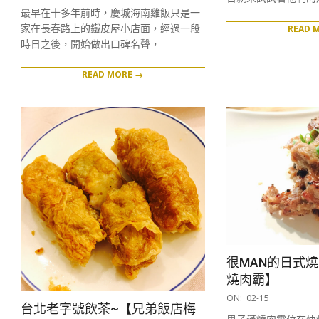
04-
最早在十多年前時，慶城海南雞飯只是一
05
家在長春路上的鐵皮屋小店面，經過一段
READ 
時日之後，開始做出口碑名聲，
READ MORE →
很MAN的日式
燒肉霸】
2017-
ON:
02-15
台北老字號飲茶~【兄弟飯店梅
02-