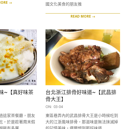
MORE →
國文化美食的朋友推
READ MORE →
味~【真好味茶
台北浙江排骨好味道~【武昌排
骨大王】
2017-
ON:
03-04
03-
過這家茶餐廳，朋友
東區巷弄內的武昌排骨大王是小時候吃到
04
吃，於是趁著周末假
大的江浙風味排骨，那滋味是無法抹滅掉
焗飯有多厲
的記憶美味，偶爾想到那好味道