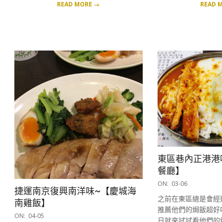
READ MORE →
READ 
東區巷內正港港
餐廳】
2017-
ON:
03-06
捷運南京復興南洋味~【慶城海
03-
之前在東區總是會經
南雞飯】
06
推薦他們的焗飯超好
2017-
ON:
04-05
日就來試試看他們的