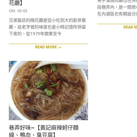
男子漢燒肉霸位在快
花廳】
15
段巷弄內，是一間很
2017-
ON:
03-03
在內湖區也有開設分
03-
兄弟飯店的梅花廳是從小吃到大的飲茶餐
03
廳，這老字號的味道也是小時記憶所保留
READ 
下來的，從1979年開業至今
READ MORE →
巷弄好味~【黃記麻辣蚵仔麵
線、鴨血、臭豆腐】