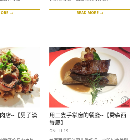
MORE →
READ MORE →
燒肉店~【男子漢
用三隻手掌廚的餐廳~【喬森西
餐廳】
2016-
ON:
11-19
11-