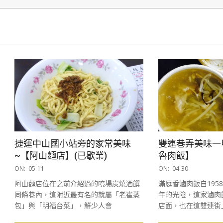
捷運中山國小站旁的家常美味
雙連巷弄美味一
~【阿山麵店】(已歇業)
魯肉飯】
2017-
2017-
ON:
05-11
ON:
04-30
05-
04-
阿山麵店位在之前介紹過的喨場炭燒酒饌
滿庭香滷肉飯自195
11
30
同條巷內，這附近最有名的就屬「老崔蒸
年的光陰，這家滷肉
包」與「明福台菜」，鮮少人會
店面，也在這雙連街