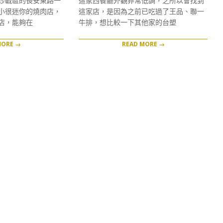
炒戰區的長安東路一
這家西餐廳外觀非常低調，之所以會找到
19
小很迷你的燒肉店，
這家店，是因為之前已吃過了王品、聯一
店，能夠在
牛排，想比較一下其他家的台塑
MORE →
READ MORE →