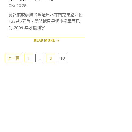
2016-
ON:
10-28
10-
黃記麻辣麵線的舊址原本在南京東路四段
28
133巷7弄內，當時還只是個小攤車而已，
到 2009 年才搬到寧
READ MORE →
文
上一頁
1
...
9
10
章
分
頁