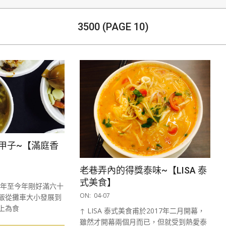
生
3500
(PAGE 10)
甲子~【滿庭香
老巷弄內的得獎泰味~【LISA 泰
式美食】
8年至今年剛好滿六十
2017-
ON:
04-07
飯從攤車大小發展到
04-
上為食
↑ LISA 泰式美食甫於2017年二月開幕，
07
雖然才開幕兩個月而已，但就受到熱愛泰