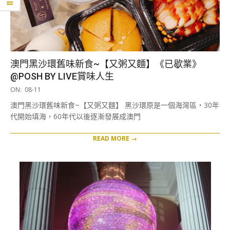
澳門黑沙環舊味新食~【又粥又麵】《已歇業》
@POSH BY LIVE賞味人生
2021-
ON:
08-11
08-
澳門黑沙環舊味新食~【又粥又麵】 黑沙環原是一個海灣區，30年
11
代開始填海，60年代以後逐漸發展成澳門
READ MORE →