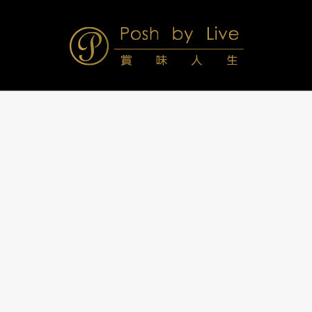
Skip
to
content
Posh
Navigation
Menu
by
Live
賞
味
人