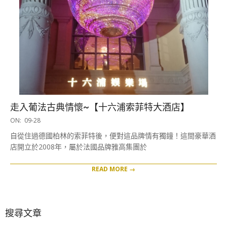
走入葡法古典情懷~【十六浦索菲特大酒店】
2016-
ON:
09-28
09-
自從住過德國柏林的索菲特後，便對這品牌情有獨鐘！這間豪華酒
28
店開立於2008年，屬於法國品牌雅高集團於
READ MORE →
搜尋文章