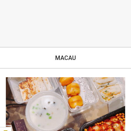
生
MACAU