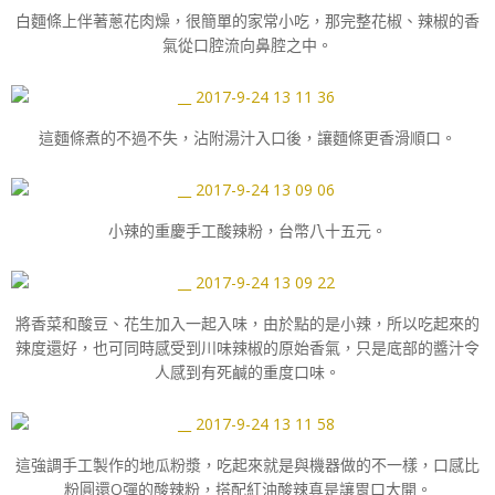
白麵條上伴著蔥花肉燥，很簡單的家常小吃，那完整花椒、辣椒的香
氣從口腔流向鼻腔之中。
這麵條煮的不過不失，沾附湯汁入口後，讓麵條更香滑順口。
小辣的重慶手工酸辣粉，台幣八十五元。
將香菜和酸豆、花生加入一起入味，由於點的是小辣，所以吃起來的
辣度還好，也可同時感受到川味辣椒的原始香氣，只是底部的醬汁令
人感到有死鹹的重度口味。
這強調手工製作的地瓜粉漿，吃起來就是與機器做的不一樣，口感比
粉圓還Q彈的酸辣粉，搭配紅油酸辣真是讓胃口大開。