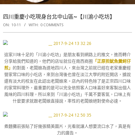
四川重慶小吃現身台北中山區~【川渝小吃坊】
ON:
10-11
WITH:
0 COMMENTS
這家川味十足的「川渝小吃坊」是朋友看到網路上的推文，進而轉介
分享給我們知道的，他們的店址就位在南西商圈
「正原担魷魚羹蚵仔
煎」
的對面，老闆娘為道地四川人，來台灣之前就已經在老家重慶經
營家常口味的小吃店，來到台灣後也曾在淡江大學的附近開店，據說
還有淡大的校友在此認出老闆娘來。店內的特色除了是正宗四川口味
的家常料理外，最重要的是可以完全依照客人口味喜好來客製出個人
風味的四川料理，所以來到「川渝小吃坊」千萬不要客氣，口味上有
什麼要求就跟老闆娘直接說，率性的老闆娘絕對使命必達。
煮麵攤前張貼了好幾張精美圖片，光看就讓人想要流口水了，真是有
力的廣告。