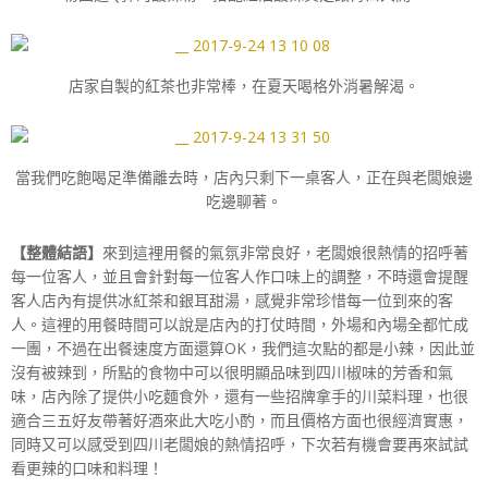
店家自製的紅茶也非常棒，在夏天喝格外消暑解渴。
當我們吃飽喝足準備離去時，店內只剩下一桌客人，正在與老闆娘邊
吃邊聊著。
【整體結語】
來到這裡用餐的氣氛非常良好，老闆娘很熱情的招呼著
每一位客人，並且會針對每一位客人作口味上的調整，不時還會提醒
客人店內有提供冰紅茶和銀耳甜湯，感覺非常珍惜每一位到來的客
人。這裡的用餐時間可以說是店內的打仗時間，外場和內場全都忙成
一團，不過在出餐速度方面還算OK，我們這次點的都是小辣，因此並
沒有被辣到，所點的食物中可以很明顯品味到四川椒味的芳香和氣
味，店內除了提供小吃麵食外，還有一些招牌拿手的川菜料理，也很
適合三五好友帶著好酒來此大吃小酌，而且價格方面也很經濟實惠，
同時又可以感受到四川老闆娘的熱情招呼，下次若有機會要再來試試
看更辣的口味和料理！