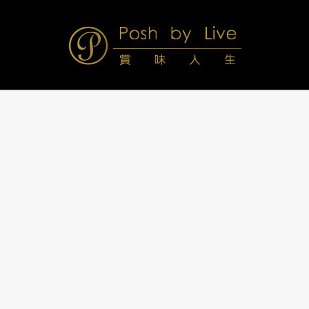
Skip
to
content
Posh
Navigation
Menu
by
Live
賞
味
人