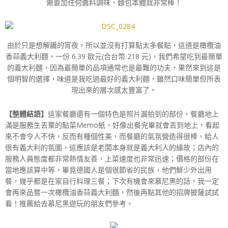
需要加任何醬料調味，麵包本體就非常棒！
由於只是想解饞的宵夜，所以並沒有打算點太多餐點，這道是橄欖油
香蒜義大利麵，一份 6.39 歐元(合台幣 218 元)，我們希望吃到最簡單
的義大利麵，因為最簡單的品項通常也是最難的功夫，果然來到這是
個明智的選擇，味道是我吃過最好的義大利麵，雖然口味簡單但所表
現出來的層次感太豐富了。
【整體結語】
這家餐廳還有一個特色是照片漏拍到的部份，餐廳地上
滿是服務生丟棄的點菜Memo紙，好像出餐完畢就會丟到地上，看起
來不會令人不快，反而有種個性美，而餐廳的氣氛營造得很棒，給人
很有義大利的氛圍，這應該是老闆本身就是義大利人的緣故；店內的
服務人員態度都非常熱情友善，上菜速度也非常迅速；價格的部份在
當地應該算中等，畢竟德國人是個很節省的民族，他們鮮少外出用
餐，幾乎都是在家自行料理三餐；下次有機會來慕尼黑的話，我一定
會再來品嘗一次橄欖油香蒜義大利麵，然後再點其他的招牌披薩試試
看！推薦給去慕尼黑遊玩的朋友們參考。