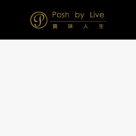
Skip
to
content
Posh
Navigation
Menu
by
Live
賞
味
人