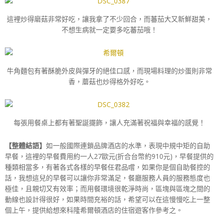
這裡炒得磨菇非常好吃，讓我拿了不少回合，而蕃茄大又新鮮甜美，
不想生病就一定要多吃蕃茄哦！
牛角麵包有著酥脆外皮與彈牙的絕佳口感，而現場料理的炒蛋則非常
香，蘑菇也炒得格外好吃。
每張用餐桌上都有著聖誕擺飾，讓人充滿著祝福與幸福的感覺！
【整體結語】
如一般國際連鎖品牌酒店的水準，表現中規中矩的自助
早餐，這裡的早餐費用約一人27歐元(折合台幣約910元)，早餐提供的
種類相當多，有著各式各樣的早餐任君品嚐，如果你是個自助餐控的
話，我想這兒的早餐可以讓你非常滿足，餐廳服務人員的服務態度也
極佳，且親切又有效率；而用餐環境很乾淨時尚，區塊與區塊之間的
動線也設計得很好，如果時間充裕的話，希望可以在這慢慢吃上一整
個上午，提供給想來科隆希爾頓酒店的住宿遊客作參考之。