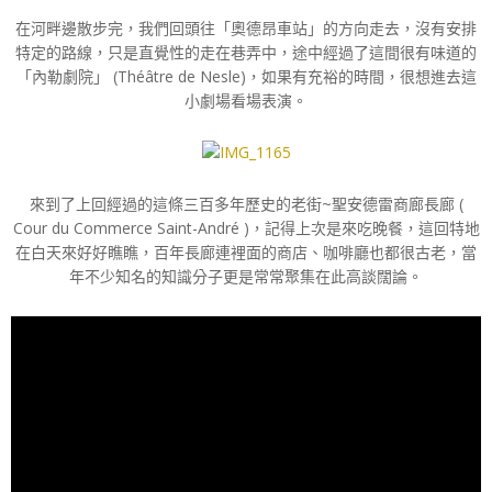
在河畔邊散步完，我們回頭往「奧德昂車站」的方向走去，沒有安排
特定的路線，只是直覺性的走在巷弄中，途中經過了這間很有味道的
「內勒劇院」 (Théâtre de Nesle)，如果有充裕的時間，很想進去這
小劇場看場表演。
來到了上回經過的這條三百多年歷史的老街~聖安德雷商廊長廊 (
Cour du Commerce Saint-André )，記得上次是來吃晚餐，這回特地
在白天來好好瞧瞧，百年長廊連裡面的商店、咖啡廳也都很古老，當
年不少知名的知識分子更是常常聚集在此高談闊論。