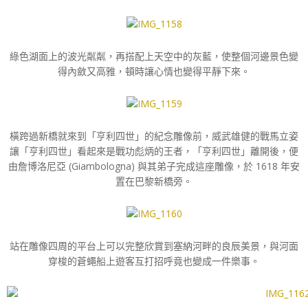
綠色湖面上的波光粼粼，再搭配上天空中的灰藍，使整個河邊景色變
得內斂又高雅，頓時讓心情也變得平靜下來。
橫跨過新橋就來到「亨利四世」的紀念雕像前，威武雄健的戰馬立姿
讓「亨利四世」看起來是戰功彪炳的王者，「亨利四世」離開後，便
由詹博洛尼亞 (Giambologna) 與其弟子完成這座雕像，於 1618 年安
置在巴黎新橋旁。
站在雕像四周的平台上可以完整欣賞到塞納河畔的良辰美景，與河面
穿梭的蒼蠅船上遊客互打招呼竟也變成一件樂事。