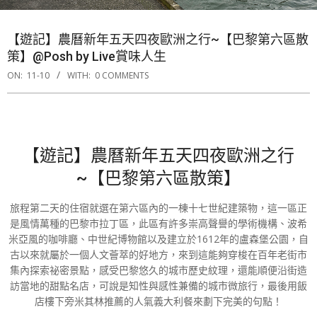
【遊記】農曆新年五天四夜歐洲之行~【巴黎第六區散
策】@Posh by Live賞味人生
ON:
11-10
WITH:
0 COMMENTS
【遊記】農曆新年五天四夜歐洲之行
~【巴黎第六區散策】
旅程第二天的住宿就選在第六區內的一棟十七世紀建築物，這一區正
是風情萬種的巴黎市拉丁區，此區有許多崇高聲譽的學術機構、波希
米亞風的咖啡廳、中世紀博物館以及建立於1612年的盧森堡公園，自
古以來就屬於一個人文薈萃的好地方，來到這能夠穿梭在百年老街市
集內探索祕密景點，感受巴黎悠久的城市歷史紋理，還能順便沿街造
訪當地的甜點名店，可說是知性與感性兼備的城市微旅行，最後用飯
店樓下旁米其林推薦的人氣義大利餐來劃下完美的句點！