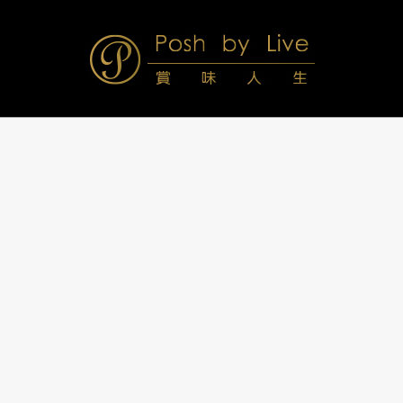
Skip
to
content
Posh
Navigation
Menu
by
Live
賞
味
人