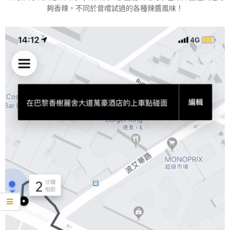
夠香辣，不同於曾嚐試過的各種辣醬風味！