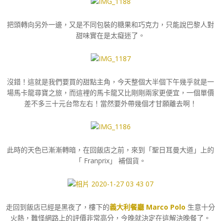
把頭轉向另外一邊，又是不同包裝的糖果和巧克力，只能說巴黎人對
甜味實在是太癡迷了。
沒錯！這就是我們要買的甜點主角，今天整個大半個下午幾乎就是一
場馬卡龍尋寶之旅，而這裡的馬卡龍又比剛剛兩家更便宜，一個單價
差不多三十元台幣左右！當然要外帶幾個才甘願離去啊！
此時的天色已漸漸轉暗，在回飯店之前，來到「聖日耳曼大道」上的
「 Franprix」 補個貨。
走回到飯店已經是黑夜了，樓下的
義大利餐廳 Marco Polo
生意十分
火熱，難怪網路上的評價非常高分，今晚就決定在這解決晚餐了。