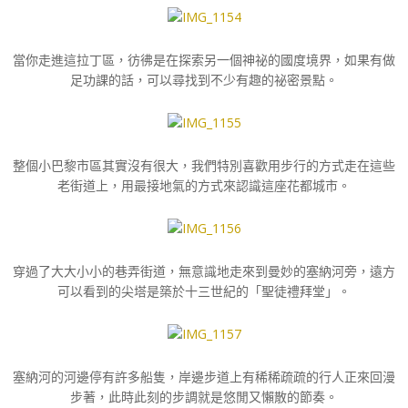
當你走進這拉丁區，彷彿是在探索另一個神祕的國度境界，如果有做
足功課的話，可以尋找到不少有趣的祕密景點。
整個小巴黎市區其實沒有很大，我們特別喜歡用步行的方式走在這些
老街道上，用最接地氣的方式來認識這座花都城市。
穿過了大大小小的巷弄街道，無意識地走來到曼妙的塞納河旁，遠方
可以看到的尖塔是築於十三世紀的「聖徒禮拜堂」。
塞納河的河邊停有許多船隻，岸邊步道上有稀稀疏疏的行人正來回漫
步著，此時此刻的步調就是悠閒又懶散的節奏。