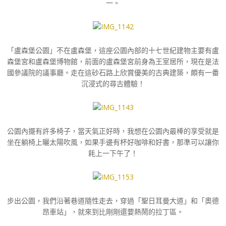
一。
「盧森堡公園」不在盧森堡，這座公園內部的十七世紀建物主要有盧
森堡宮和盧森堡博物館，前面的盧森堡宮前身為王室居所，現在是法
國參議院的議事廳。走在這砂石路上欣賞優美的古典建築，頗有一番
沉浸式的尋古體驗！
公園內擺有許多椅子，當天氣正好時，我想在公園內最棒的享受就是
坐在躺椅上曬太陽吹風，如果手邊有杯好咖啡和好書，那準可以讓你
耗上一下午了！
步出公園，我們沿著巷道隨性走去，穿過「聖日耳曼大道」和「奧德
昂車站」，就來到比剛剛還要熱鬧的拉丁區。