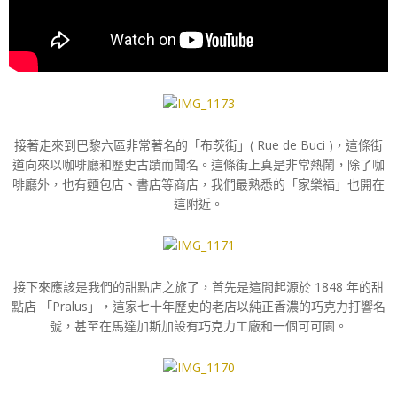
接著走來到巴黎六區非常著名的「布茨街」( Rue de Buci )，這條街
道向來以咖啡廳和歷史古蹟而聞名。這條街上真是非常熱鬧，除了咖
啡廳外，也有麵包店、書店等商店，我們最熟悉的「家樂福」也開在
這附近。
接下來應該是我們的甜點店之旅了，首先是這間起源於 1848 年的甜
點店 「Pralus」，這家七十年歷史的老店以純正香濃的巧克力打響名
號，甚至在馬達加斯加設有巧克力工廠和一個可可園。