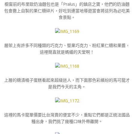
櫥窗前的布里歐奶油麵包也是「Pralus」的鎮店之寶，他們的奶油麵
包會撒上自製的果仁糖碎片，好吃到連當地導遊當會將這列為必吃美
食景點。
層架上有許多不同種類的巧克力、堅果巧克力、粉紅果仁糖和果醬，
這裡簡直就是螞蟻的天堂啊！
上層的糖漬橘子蛋糕看起來超級迷人，而下面那色彩繽紛的馬可龍才
是我們今天的主角。
這裡的馬卡龍單價要比台灣賣的便宜不少，重點它們都是正統法國品
種出身，我們挑了幾種口味外帶離開。