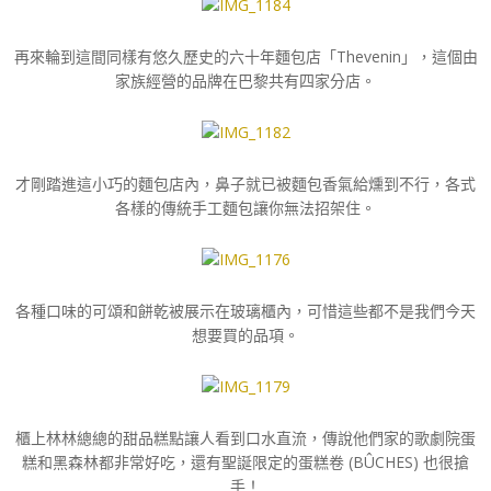
再來輪到這間同樣有悠久歷史的六十年麵包店「Thevenin」，這個由
家族經營的品牌在巴黎共有四家分店。
才剛踏進這小巧的麵包店內，鼻子就已被麵包香氣給燻到不行，各式
各樣的傳統手工麵包讓你無法招架住。
各種口味的可頌和餅乾被展示在玻璃櫃內，可惜這些都不是我們今天
想要買的品項。
櫃上林林總總的甜品糕點讓人看到口水直流，傳說他們家的歌劇院蛋
糕和黑森林都非常好吃，還有聖誕限定的蛋糕卷 (BÛCHES) 也很搶
手！