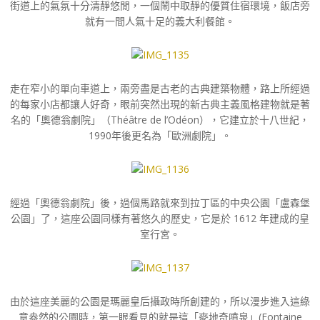
街道上的氣氛十分清靜悠閒，一個鬧中取靜的優質住宿環境，飯店旁
就有一間人氣十足的義大利餐館。
走在窄小的單向車道上，兩旁盡是古老的古典建築物體，路上所經過
的每家小店都讓人好奇，眼前突然出現的新古典主義風格建物就是著
名的「奧德翁劇院」（Théâtre de l’Odéon），它建立於十八世紀，
1990年後更名為「歐洲劇院」。
經過「奧德翁劇院」後，過個馬路就來到拉丁區的中央公園「盧森堡
公園」了，這座公園同樣有著悠久的歷史，它是於 1612 年建成的皇
室行宮。
由於這座美麗的公園是瑪麗皇后攝政時所創建的，所以漫步進入這綠
意盎然的公園時，第一眼看見的就是這「麥地奇噴泉」(Fontaine