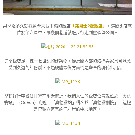
果然沒多久就抵達今天要下榻的飯店
「路易士2號飯店」
，這間飯店就
位於第六區中，隔幾個巷道就能步行走到盧森堡公園。
這間飯店是一棟十七世紀的建築物，從房間內部的結構與家具可以感
受到久遠的年份感，不過硬體設備方面倒是齊全的現代化用品。
整頓好行李後便打算在附近遊逛，我們入住的飯店位置就位於「奧德
翁站」（
Odéon
）附近，「奧德翁站」得名於「奧德翁劇院」，這裡
是巴黎六區塞納河左岸的中心地區。