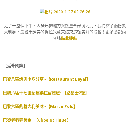
走了一整個下午，大概已把體力與熱量全部消耗完，我們點了兩份義
大利麵，最後用經典的提拉米蘇來結束這頓美好的晚餐！更多食記內
容請
點此連結
【延伸閱讀】
巴黎八區烤肉小吃分享~【Restaurant Layal】
巴黎六區十七世紀建築住宿體驗~【路易士2號】
巴黎六區的義大利美味~【Marco Polo】
巴黎老巷弄美食~【Cèpe et Figue】