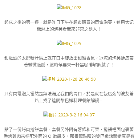
起床之後的第一餐，就是昨日下午在超市購買的閃電泡芙，這用太妃
糖淋上的泡芙看起來非常之誘人！
甜滋滋的太妃糖汁馬上就在口中綻放出甜蜜香氣，冰涼的泡芙酥皮帶
著微微脆感，這時候要來一杯黑咖啡解解膩了！
只有閃電泡芙當然是無法滿足我們的胃口，於是就在飯店旁的波艾蒂
路上找了這間黎巴嫩料理餐館解饞。
點了一份烤肉捲餅套餐，套餐另外附有薯條和可樂，捲餅裡面包裹著
香烤雞肉來搭配外面的 Q 嫩餅皮，那畫龍點睛的黎巴嫩辣醬還真是有