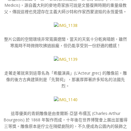
Medicis)，源自義大利的麥地奇家族可說是文藝復興時期的重量級教
父。傳說這裡也見證存在主義大師沙特和作家西蒙波娃的永恆愛情。
整片公園的空間環境非常寬廣遼闊，當天的天氣十分乾爽晴朗，雖然
寒風時不時微微吹拂過臉龐，但仍能享受到一份舒適的體感！
走著走著就來到這尊名為「希臘演員」(L’Acteur grec) 的雕像前，雕
像的後方古典建築則是「先賢祠」，那裏厚葬著許多知名的法國先
烈。
這尊優美的青銅雕像是由查爾斯-亞瑟·布儒瓦 (Charles-Arthur
Bourgeois) 於 1868 年製作而成，十年後在世界博覽會上展出並獲得
三等獎。雕像原本是佇立在隔壁劇院的，不久便成為公園內的裝飾之