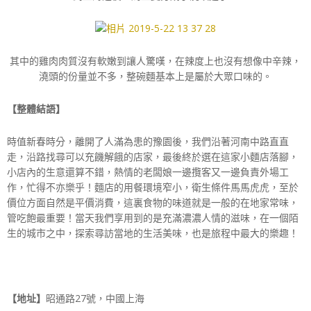
其中的雞肉肉質沒有軟嫩到讓人驚嘆，在辣度上也沒有想像中辛辣，
澆頭的份量並不多，整碗麵基本上是屬於大眾口味的。
【整體結語】
時值新春時分，離開了人滿為患的豫園後，我們沿著河南中路直直
走，沿路找尋可以充饑解餓的店家，最後終於選在這家小麵店落腳，
小店內的生意還算不錯，熱情的老闆娘一邊攬客又一邊負責外場工
作，忙得不亦樂乎！麵店的用餐環境窄小，衛生條件馬馬虎虎，至於
價位方面自然是平價消費，這裏食物的味道就是一般的在地家常味，
管吃飽最重要！當天我們享用到的是充滿濃濃人情的滋味，在一個陌
生的城市之中，探索尋訪當地的生活美味，也是旅程中最大的樂趣！
【地址】
昭通路27號，中國上海