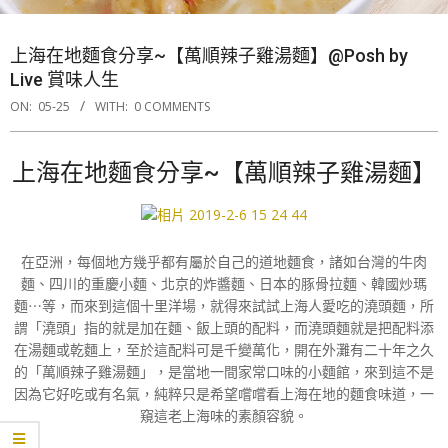
上海在地麵食分享~【萬順辣子雞湯麵】@Posh by
Live 賞味人生
ON:
05-25
WITH:
0 COMMENTS
上海在地麵食分享~【萬順辣子雞湯麵】
在亞洲，每個地方幾乎都有屬於自己的道地麵食，諸如台灣的牛肉
麵、四川的重慶小麵、北京的炸醬麵、日本的豚骨拉麵、韓國炒瑪
麵⋯等，而來到這個十里洋場，就得來試試上海人愛吃的澆頭麵，所
謂「澆頭」指的就是加在麵、飯上頭的配料，而澆頭麵就是把配料添
在湯麵或乾麵上，至於這配料可是千變萬化，開在外灘有二十年之久
的「萬順辣子雞湯麵」，是當地一間家常口味的小麵館，來到這不是
因為它好吃或有名氣，純粹只是希望嚐嚐看上海在地的麵食味道，一
窺這老上海味的素顏容貌。