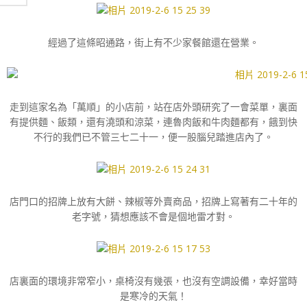
經過了這條昭通路，街上有不少家餐館還在營業。
走到這家名為「萬順」的小店前，站在店外頭研究了一會菜單，裏面
有提供麵、飯類，還有澆頭和涼菜，連魯肉飯和牛肉麵都有，餓到快
不行的我們已不管三七二十一，便一股腦兒踏進店內了。
店門口的招牌上放有大餅、辣椒等外賣商品，招牌上寫著有二十年的
老字號，猜想應該不會是個地雷才對。
店裏面的環境非常窄小，桌椅沒有幾張，也沒有空調設備，幸好當時
是寒冷的天氣！