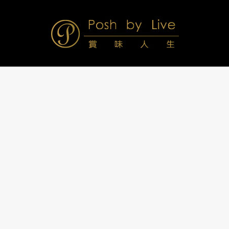
Skip
to
content
Posh
Navigation
Menu
by
Live
賞
味
人