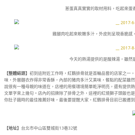
蔥蛋真真實實的取材用料，吃起來蛋
雞腿肉吃起來軟嫩多汁，外皮則呈現香脆感
今天的熱湯提供的是酸辣湯，雖然
【整體結語】
初到這附近工作時，紅鶴排骨就是首輪品嘗的店家之一，
味，外層麵衣炸得非常香酥，內部的豬肉多汁又美味，餐點的配菜雖然
說很有一種母親的味道在，店裡的用餐環境簡單乾淨明亮，還有提供熱
文單字來上幾句。店內的招牌除了排骨之外，這裡的紅燒獅子頭飯也是
你肚子餓時的最佳推薦好味，最後要提醒大家，紅鶴排骨目前已搬遷到
【地址】
台北市中山區雙城街13巷32號