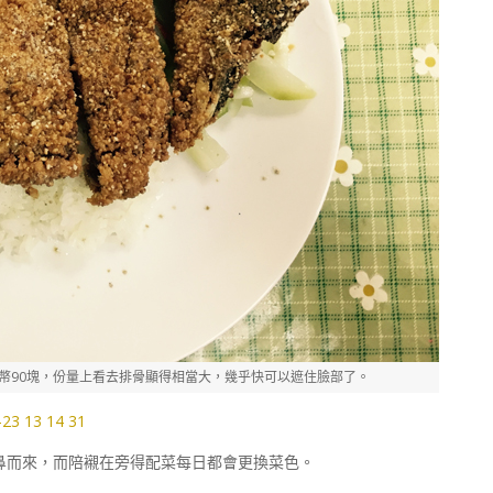
幣90塊，份量上看去排骨顯得相當大，幾乎快可以遮住臉部了。
鼻而來，而陪襯在旁得配菜每日都會更換菜色。