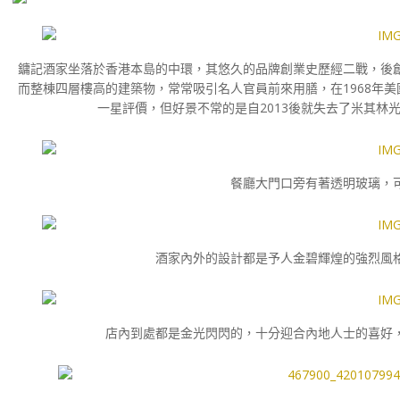
鏞記酒家坐落於香港本島的中環，其悠久的品牌創業史歷經二戰，後
而整棟四層樓高的建築物，常常吸引名人官員前來用膳，在1968年美
一星評價，但好景不常的是自2013後就失去了米其林
餐廳大門口旁有著透明玻璃，
酒家內外的設計都是予人金碧輝煌的強烈風
店內到處都是金光閃閃的，十分迎合內地人士的喜好