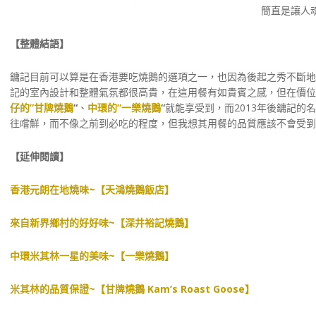
簡直是讓人
【整體結語】
鏞記目前可以算是在香港要吃燒鵝的選項之一，也因為後起之秀不斷地
記的室內設計和整體氣氛都很高貴，在這用餐有如貴賓之感，但在價位
仔的”甘牌燒鵝
“
、
中環的”一樂燒鵝
“
就能享受到，而2013年後鏞記
往嚐鮮，而不像之前到必吃的程度，但我想其用餐的品質應該不會受到
【延伸閱讀】
香港元朗在地燒味~【天鴻燒鵝飯店】
來自新界鄉村的好好味~【深井裕記燒鵝】
中環米其林一星的美味~【一樂燒鵝】
米其林的品質保證~【甘牌燒鵝 Kam’s Roast Goose】