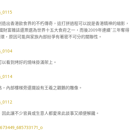
創造出香港飲食界的不朽傳奇，這打拼過程可以說是香港精神的縮影，
國財富雜誌還票選為世界十五大食府之一，而後2009年連續ˇ三年奪得
光環，原因可能與家族內部紛爭有著密不可分的關聯性。
可以看到烤好的燒味掛滿架上。
格，內部樓梯旁還擺設有王羲之觀鵝的雕像。
，因此讓不少官員或生意人都愛來此談事又順便解饞。