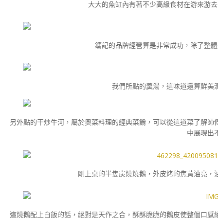
大大的魚缸內有著不少高級食材在游來游去
鏞記的品牌經營算是非常成功，除了整體
我們所點的羹湯，這味道還算鮮美
另外點的干炒牛河，屬於奧菜料理的經典菜餚，可以從這道菜了解師
中展現出
剛上桌的半隻炭燒燒鵝，外皮烤的焦黃油亮，
這燒鵝配上白飯的話，絕對是天作之合，酥酥脆脆的鵝皮使整個口感