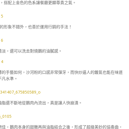
，搭配上金色的色系讓餐廳更顯尊貴之氣。
的形象不錯外，也善於運用行銷的手法！
清淡，還可以洗去對燒鵝的油膩感。
傅的手藝如何，沙河粉的口感非常彈牙，而快炒逼人的鑊氣也能在味道
不凡水準。
油脂還不斷地從鵝肉內流出，真是讓人快崩潰。
絕佳，鵝肉本身的甜嫩再與油脂結合之後，形成了超級美妙的協奏曲，