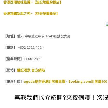
香港西環燒味推薦~【波記燒臘粉麵店】
香港燒鵝新起之秀~【棋哥燒鵝餐室】
【地址】
香港 中環威靈頓街32-40號鏞記大廈
【電話】
+852 2522-1624
【營業時間】
11:00–23:30
【網站】
鏞記酒家 官方網站
【優惠訂房】
agoda提供香港訂房優惠價
、
Booking.com訂房賺400