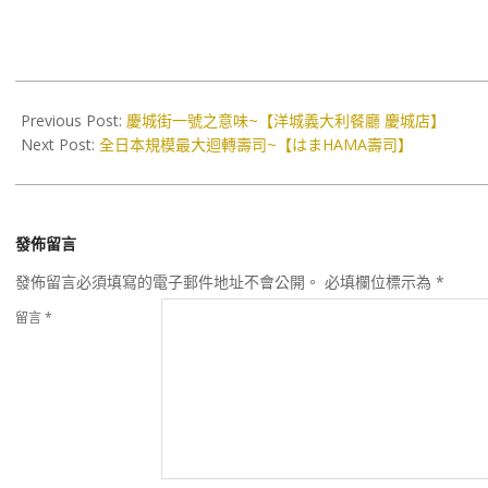
2017-
02-
Previous Post:
慶城街一號之意味~【洋城義大利餐廳 慶城店】
09
Next Post:
全日本規模最大迴轉壽司~【はまHAMA壽司】
發佈留言
發佈留言必須填寫的電子郵件地址不會公開。
必填欄位標示為
*
留言
*