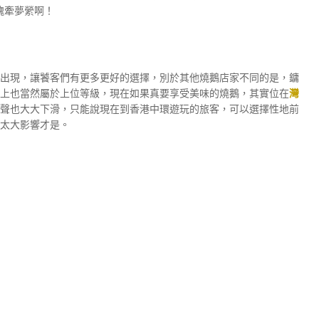
魂牽夢縈啊！
出現，讓饕客們有更多更好的選擇，別於其他燒鵝店家不同的是，鏞
上也當然屬於上位等級，現在如果真要享受美味的燒鵝，其實位在
灣
的名聲也大大下滑，只能說現在到香港中環遊玩的旅客，可以選擇性地前
太大影響才是。