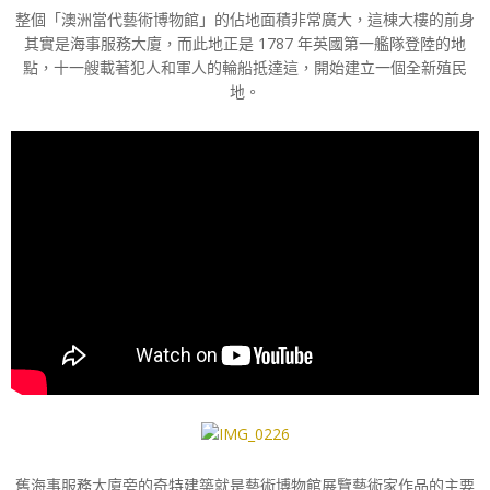
整個「澳洲當代藝術博物館」的佔地面積非常廣大，這棟大樓的前身
其實是海事服務大廈，而此地正是 1787 年英國第一艦隊登陸的地
點，十一艘載著犯人和軍人的輪船抵達這，開始建立一個全新殖民
地。
舊海事服務大廈旁的奇特建築就是藝術博物館展覽藝術家作品的主要