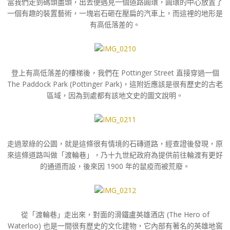
當我們走到碼頭盡頭，出去便遇見一個道路圓環，圓環的中心放置了
一個有趣的裝置藝術，一塊岩石砸在壓扁的汽車上，而這裡的地形是
有高低落差的。
登上有高低落差的樓梯後，我們在 Pottinger Street 直接穿過一個
The Paddock Park (Pottinger Park)，這附近應該是很有歷史的古老
區域，因為到處都有該地文史的圖文說明。
走過翠綠的公園，就是這條很有情境的石磚道路，經查證後發現，原
來這條道路叫做「渡輪巷」，乃十九世紀政府為提供前往輪渡有更好
的通道而設，後來因 1900 年的鼠疫而被荒廢。
從「渡輪巷」走出來，對面的滑鐵盧英雄酒店 (The Hero of
Waterloo) 也是一間很有歷史的文化建物，它內部有著名的英雄地窖