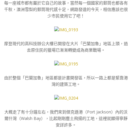
每一座城市都有屬於它自己的故事，當然每一個國家的郵筒也都各有
千秋，澳洲雪梨的郵筒現代感十足，網路發達的今天，相信應該也很
少市民使用它了吧！
摩登現代的高科技辦公大樓已開發在大片「巴蘭加魯」地區上頭，過
去原住民的獵場已漸漸轉變成為商業戰場。
由於整個「巴蘭加魯」地區都是計畫開發區，所以一路上都是緊靠港
灣的建築工地。
大概走了有十分鐘左右，我們來到傑克遜港（Port Jackson）內的沃
爾什灣（Walsh Bay），比起剛剛塵土飛揚的工地，這裡就顯得寧靜
安詳許多。