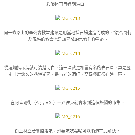
和隧道可直通到港口。
同一條路上的聖公會教堂建築是用當地採石場建造而成的，“混合哥特
式”風格的教會也是該區域的宗教信仰重心。
從這塊指示牌就可清楚明白，這一區就是相當有名的岩石區，算是歷
史非常悠久的巷道街區，最古老的酒吧、高級餐廳都在這一區。
在阿蓋爾街（Argyle St）一路往東就會來到這個熱鬧的市集。
街上林立著餐館酒吧，想要吃吃喝喝可以順道在此解決。