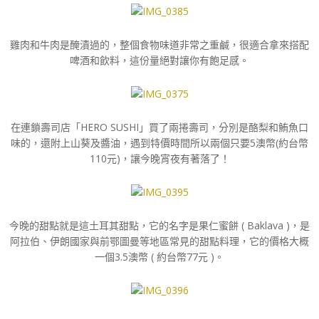
雞肉和牛肉是醃漬過的，整個食物味道非常之重鹹，很適合拿來搭配
啤酒和飲料，這份量絕對讓你有飽足感。
在連鎖壽司店「HERO SUSHI」買了兩捲壽司，分別是酪梨和鮪魚口
味的，還附上山葵及醬油，遇到特價時間所以兩個只要5澳幣(約台幣
110元)，讓今晚宵夜有著落了！
今晚的甜點就是這土耳其甜點，它的名字是果仁蜜餅 ( Baklava )，是
阿拉伯、伊朗國家與前鄂圖曼等地區常見的甜點料理，它的價格大概
一個3.5澳幣 ( 約台幣77元 )。