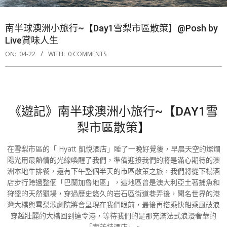
南半球澳洲小旅行~【Day1雪梨市區散策】@Posh by
Live賞味人生
ON:
04-22
WITH:
0 COMMENTS
《遊記》南半球澳洲小旅行~【DAY1雪
梨市區散策】
在雪梨市區的「 Hyatt 凱悅酒店」睡了一晚好覺後，早晨天空的燦爛
陽光用最熱情的光線喚醒了我們，準備迎接我們的將是滿心期待的澳
洲本地牛排餐，還有下午整個半天的市區散策之旅，我們將從下榻酒
店步行跨過整個「巴蘭加魯地區」，這地區曾是澳大利亞土著捕魚和
狩獵的天然獵場，穿過歷史悠久的岩石區街道巷弄後，聞名世界的港
灣大橋與雪梨歌劇院將會呈現在我們眼前，最後再搭乘快船乘風破浪
穿越壯麗的大橋回到達令港，等待我們的是那充滿法式浪漫奢華的
「索菲特酒店」。