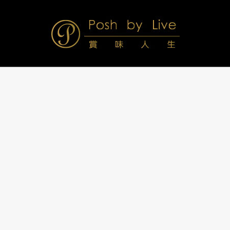
Skip
to
content
Posh
Navigation
Menu
by
Live
賞
味
人