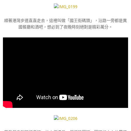
順著港灣步道直直走去，這裡叫做「國王街碼頭」，沿路一旁都是異
國餐廳和酒吧，想必到了夜晚時刻絕對是精彩萬分。