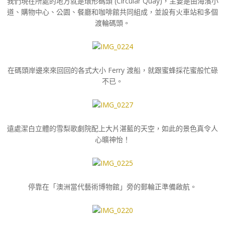
我們現在所處的地方就是環形碼頭 (Circular Quay)，主要是由海濱小
道、購物中心、公園、餐廳和咖啡館共同組成，並設有火車站和多個
渡輪碼頭。
在碼頭岸邊來來回回的各式大小 Ferry 渡船，就跟蜜蜂採花蜜般忙碌
不已。
遠處潔白立體的雪梨歌劇院配上大片湛藍的天空，如此的景色真令人
心曠神怡！
停靠在「澳洲當代藝術博物館」旁的郵輪正準備啟航。