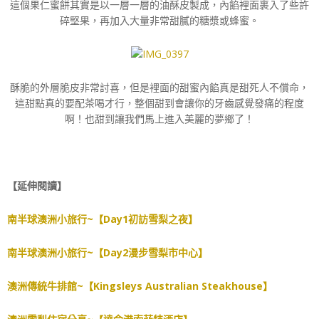
這個果仁蜜餅其實是以一層一層的油酥皮製成，內餡裡面裹入了些許
碎堅果，再加入大量非常甜膩的糖漿或蜂蜜。
酥脆的外層脆皮非常討喜，但是裡面的甜蜜內餡真是甜死人不償命，
這甜點真的要配茶喝才行，整個甜到會讓你的牙齒感覺發痛的程度
啊！也甜到讓我們馬上進入美麗的夢鄉了！
【延伸閱讀】
南半球澳洲小旅行~【Day1初訪雪梨之夜】
南半球澳洲小旅行~【Day2漫步雪梨市中心】
澳洲傳統牛排館~【Kingsleys Australian Steakhouse】