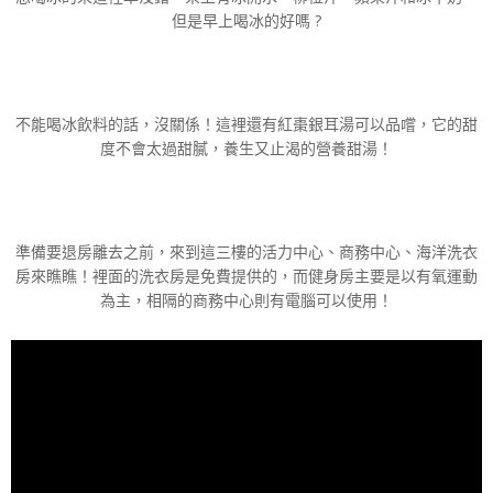
但是早上喝冰的好嗎 ?
不能喝冰飲料的話，沒關係！這裡還有紅棗銀耳湯可以品嚐，它的甜
度不會太過甜膩，養生又止渴的營養甜湯！
準備要退房離去之前，來到這三樓的活力中心、商務中心、海洋洗衣
房來瞧瞧！裡面的洗衣房是免費提供的，而健身房主要是以有氧運動
為主，相隔的商務中心則有電腦可以使用！