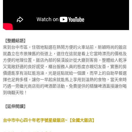
【整體結語】
來到台中市區，住宿地點選在熱鬧方便的火車站前，新穎時尚的飯店
就矗立在市景陳舊的街道上，選住在這就是看上它當時漂亮的價格及
方便的地理位置，飯店內部的裝潢設計從大廳到客房，整體給人乾淨
又寬敞舒適的良好感受，櫃台服務人員的態度亦親切友善，實惠的房
價還能享有浴缸能泡澡，光是這點就給一個讚，而早上的自助早餐選
擇也足夠多樣，讓你一早起床就能馬上享用到溫熱的食物，當天來時
巧遇一旁繼光商店街的啤酒節活動，免費提供的精釀啤酒直接讓你喝
到嗨翻天啦！
【延伸閱讀】
台中市中心四十年老字號星級飯店~【全國大飯店】