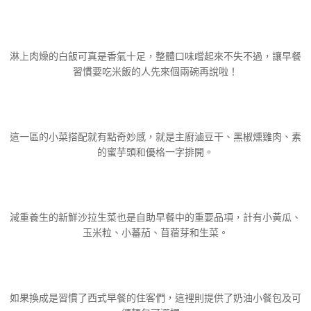
淋上肉燥的白飯可真是香氣十足，整體口味嚐起來不失不過，讓早餐
習慣要吃米飯的人先來個兩碗再說啦！
這一區的小菜搭配就有點奇妙感，就是主廚滷豆干、黑椒燻雞肉、素
的蜜芋頭和優格一字排開。
減重養生的新鮮沙拉生菜也是自助早餐中的重要品項，計有小黃瓜、
玉米粒、小蕃茄、苜蓿芽和生菜。
如果換成是習慣了西式早餐的住客們，這裡則提供了奶油小餐包及可