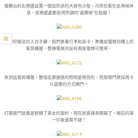
服務台的右側還設置一個弧形狀的大綠色沙發，可供住客在此等候休
息，這裡處處都是用所謂的”晶贊綠”在點綴！
辦理好飯店的入住手續，我們拿著行李和房卡，準備搭電梯到樓上的
客房樓層，整棟電梯共設有兩座電梯可使用。
來到這客房樓層，整個走廊通道的照明是明亮的，而房間門禁採用卡
片感應的方式開門。
打開房門就像是掀開了美女的面紗，現在就直接來開箱了，眼前的第
一印象還算不錯！