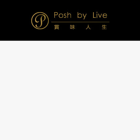
Skip
to
content
Posh
Navigation
Menu
by
Live
賞
味
人