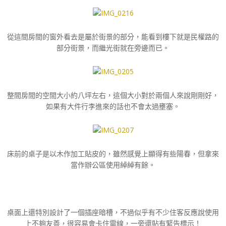
從這間房間的窗外看去是屬於街景的部分，能看到樓下就是民權路的
部分街景，而繼光街就在旁邊而已。
整間房間的空間大小約八坪左右，這個大小對於兩個人來說剛剛好，
如果有大件行李進來的話也不會太過壅塞。
床前的桌子是以木作加工貼皮的，雖然感覺上顯得有些陽春，但拿來
當作辦公區使用綽綽有餘。
桌面上還特別設計了一個插座暗槽，不過似乎有不少住客反應說使用
上不夠友善，很容易會卡住電線，一旁還貼有緊告標示！