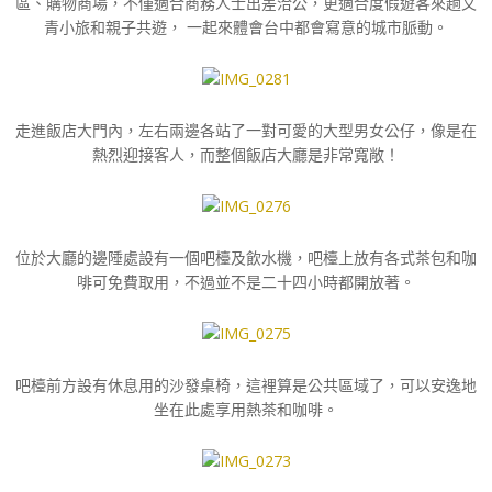
區、購物商場，不僅適合商務人士出差洽公，更適合度假遊客來趟文
青小旅和親子共遊， 一起來體會台中都會寫意的城市脈動。
走進飯店大門內，左右兩邊各站了一對可愛的大型男女公仔，像是在
熱烈迎接客人，而整個飯店大廳是非常寬敞！
位於大廳的邊陲處設有一個吧檯及飲水機，吧檯上放有各式茶包和咖
啡可免費取用，不過並不是二十四小時都開放著。
吧檯前方設有休息用的沙發桌椅，這裡算是公共區域了，可以安逸地
坐在此處享用熱茶和咖啡。