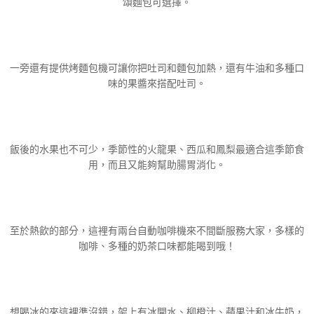
頌麵包可選擇。
一旁還有提供烤麵包機可讓你把吐司和麵包加熱，還有牛油和多種口
味的果醬來搭配吐司。
飯後的水果也不可少，季節性的火龍果、西瓜和鳳梨最適合這季節食
用，而且又能夠幫助腸胃消化。
至於熱飲的部分，這裡有兩台自動咖啡機來不間斷服務大家，多樣的
咖啡、多種的奶茶口味都能喝到哦！
想喝冰的來這裡準沒錯，架上有冰開水、柳橙汁、蘋果汁和冰牛奶，