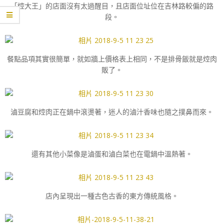
「焢大王」的店面沒有太過醒目，且店面位址位在吉林路較偏的路
段。
餐點品項其實很簡單，就如牆上價格表上相同，不是排骨飯就是焢肉
販了。
滷豆腐和焢肉正在鍋中滾燙著，迷人的滷汁香味也隨之撲鼻而來。
還有其他小菜像是滷蛋和滷白菜也在電鍋中溫熱著。
店內呈現出一種古色古香的東方傳統風格。