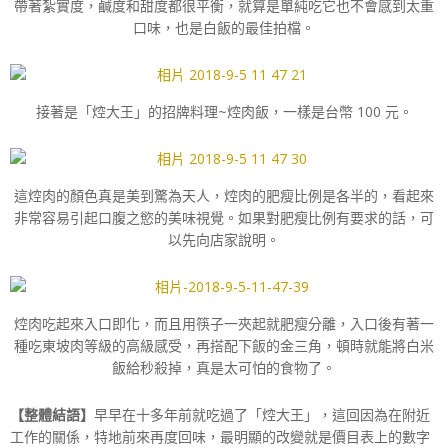
帶著紮實度，鹹度和甜度都很平衡，就算是單純吃它也不會感到太重
口味，也是白飯的最佳拍檔。
接著是「焢大王」的招牌料理~焢肉飯，一樣是台幣 100 元。
這焢肉的顏色真是美到驚為天人，焢肉的肥瘦比例是各半的，看起來
非常容易引起口腹之慾的美味視覺。如果對肥瘦比例有要求的話，可
以先向店家說明。
焢肉吃起來入口即化，而且用筷子一夾起就肥瘦分離，入口後有著一
種吃東坡肉等級的高級感受，再搭配下飯的金三角，頓時就能將白米
飯給秒殺掉，真是太可怕的食物了。
【整體結語】
早早在十多年前就吃過了「焢大王」，這回因為在附近
工作的關係，特地前來再度回味，最明顯的改變就是價目表上的數字