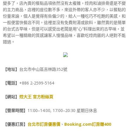
變多了，店內賣的餐點品項依然沒有太複雜，焢肉和滷排骨還是不變
的主力商品，店裡的座位數不多，來這外帶的客人亦不少，以餐點的
份量來論，個人是覺得有些偏少的，給人一種吃巧不吃飽的美感，和
一般便當快餐店不同，這裡並沒有免費附湯或飲料，雖然賣的是簡單
的台式古早味，但是可以感受出老闆是用”心”料理出來的古早味，並
希望以一種精緻的質感讓客人慢慢品味，喜歡吃焢肉飯的人絕對不能
錯過。
【地址】
台北市中山區吉林路352號
【電話】
+886 2-2599-5164
【網站】
焢大王 官方粉絲頁
【營業時間】
11:00–14:00, 17:00–20:30 星期日休息
【優惠訂房】
台北市訂房優惠價
、
Booking.com訂房賺400