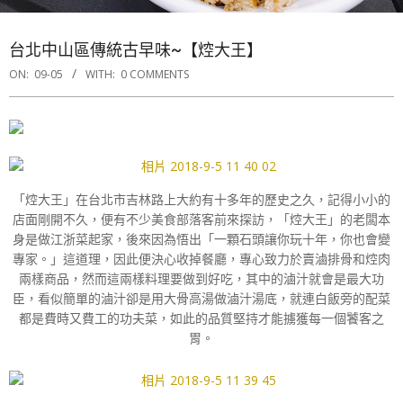
台北中山區傳統古早味~【焢大王】
ON:
09-05
WITH:
0 COMMENTS
「焢大王」在台北市吉林路上大約有十多年的歷史之久，記得小小的
店面剛開不久，便有不少美食部落客前來探訪，「焢大王」的老闆本
身是做江浙菜起家，後來因為悟出「一顆石頭讓你玩十年，你也會變
專家。」這道理，因此便決心收掉餐廳，專心致力於賣滷排骨和焢肉
兩樣商品，然而這兩樣料理要做到好吃，其中的滷汁就會是最大功
臣，看似簡單的滷汁卻是用大骨高湯做滷汁湯底，就連白飯旁的配菜
都是費時又費工的功夫菜，如此的品質堅持才能擄獲每一個饕客之
胃。