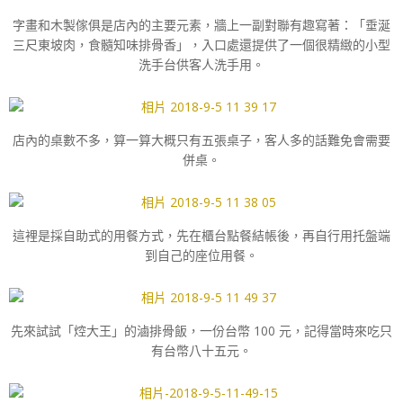
字畫和木製傢俱是店內的主要元素，牆上一副對聯有趣寫著：「垂涎
三尺東坡肉，食髓知味排骨香」，入口處還提供了一個很精緻的小型
洗手台供客人洗手用。
店內的桌數不多，算一算大概只有五張桌子，客人多的話難免會需要
併桌。
這裡是採自助式的用餐方式，先在櫃台點餐結帳後，再自行用托盤端
到自己的座位用餐。
先來試試「焢大王」的滷排骨飯，一份台幣 100 元，記得當時來吃只
有台幣八十五元。