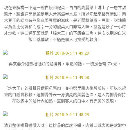
現在來解構一下這一碗白飯和配菜，白白的高麗菜上淋上了一層甘甜
醬汁，聽說這高麗菜是用大骨高湯半水煮，所以吃起來格外清甜；肉
末豆干的調味有些像麻婆豆腐的滋味，是老闆將辣椒、豆瓣、甜辣醬
以黃金比例調和而成；一旁的酸菜入口非常入味，據說是炒了一小時
才炒軟，這三道配菜就是「焢大王」的下飯金三角。這次吃到的白米
飯口感偏軟，不過是個人可接受的軟度。
再來要介紹賣相很好的滷排骨，單點的話，一塊是台幣 70 元。
「焢大王」的排骨只選用母豬肉，並挑選里肌肉後段部位，所以吃起
來的口感會較軟，這排骨外表一身油亮的美麗色澤，是因為排骨保持
在砂鍋中的滷汁內加熱，直到客人的口中才有完美的表現。
滷到整個排骨透徹入味，這排骨的厚度不錯，肉質口感表現是軟嫩中