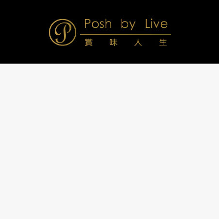
Skip
to
content
Posh
Navigation
Menu
by
Live
賞
味
人