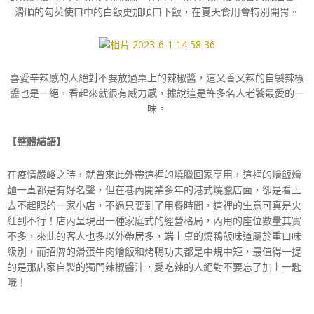
滑順的勾芡使口中的白飯更加順口下飯，在夏天食用會特別開胃。
喜愛辛辣感的人絕對不要放過桌上的辣椒醬，這又香又辣的自製辣椒
醬也是一絕，看起來就很有威力感，據說這是許多名人老饕最愛的一
味。
【整體結語】
在疫情嚴峻之時，就曾來此外帶這裡的燒臘回家享用，這裡的燴飯燴
麵一直都是有好名聲，但在巷內開業多年的港式燒臘店面，卻是看上
去不起眼的一家小店，不過只要到了用餐時間，這裡的生意可真是火
紅到不行！店內呈現出一種家庭式的經營格局，內用的座位數量其實
不多，來此的客人也多以外帶居多，端上桌的燒鴨飯味道屬於重口味
級別，而招牌的滑蛋牛肉燴飯和烤鴨功夫都是中規中矩，最值得一提
的是那店家自製的獨門辣椒醬汁，愛吃辣的人絕對不要忘了加上一匙
哦！