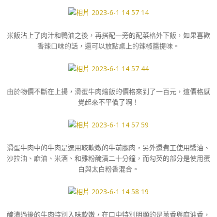
米飯沾上了肉汁和鴨油之後，再搭配一旁的配菜格外下飯，如果喜歡
香辣口味的話，還可以放點桌上的辣椒醬提味。
由於物價不斷在上揚，滑蛋牛肉燴飯的價格來到了一百元，這價格感
覺起來不平價了啊！
滑蛋牛肉中的牛肉是選用較軟嫩的牛前腿肉，另外還費工使用醬油、
沙拉油、麻油、米酒、和雞粉醃漬二十分鐘，而勾芡的部分是使用蛋
白與太白粉香混合。
醃漬過後的牛肉特別入味軟嫩，在口中特別明顯的是蔥香與麻油香，