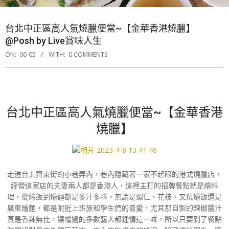
台北中正區高人氣燒臘便當~【金華香港燒臘】
@Posh by Live賞味人生
ON:
06-05
WITH:
0 COMMENTS
台北中正區高人氣燒臘便當~【金華香港
燒臘】
走進台北齊東街的小巷弄內，巷內隱藏著一家不起眼的港式燒臘店，
經營這家店的夫妻兩人都是香港人，這裡主打的招牌餐點就是燴料
理，從燴飯到燴麵都是多汁多料，無論是蝦仁、花枝、叉燒燴飯還是
廣東燴麵，都是附近上班族和學生們的最愛，尤其那自製的辣椒醬汁
真是香辣無比，讓嚐過的多數藝人都鍾情這一味，所以只要到了餐點