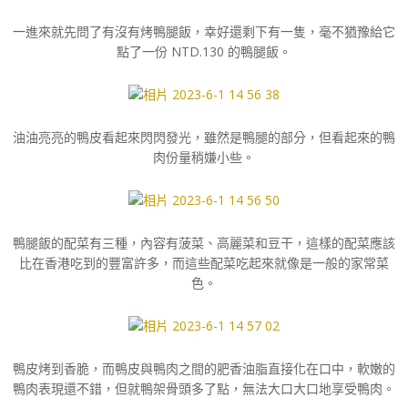
一進來就先問了有沒有烤鴨腿飯，幸好還剩下有一隻，毫不猶豫給它
點了一份 NTD.130 的鴨腿飯。
油油亮亮的鴨皮看起來閃閃發光，雖然是鴨腿的部分，但看起來的鴨
肉份量稍嫌小些。
鴨腿飯的配菜有三種，內容有菠菜、高麗菜和豆干，這樣的配菜應該
比在香港吃到的豐富許多，而這些配菜吃起來就像是一般的家常菜
色。
鴨皮烤到香脆，而鴨皮與鴨肉之間的肥香油脂直接化在口中，軟嫩的
鴨肉表現還不錯，但就鴨架骨頭多了點，無法大口大口地享受鴨肉。