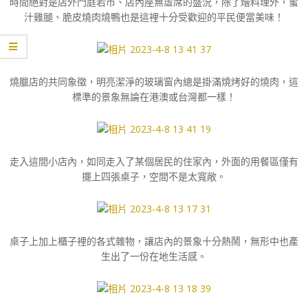
時間絕對是店外門庭若市、店內座無虛席的盛況，除了燴料理外，蜜
汁雞腿、脆皮燒肉燒鴨也是這裡十分受歡迎的平民便當美味！
燒臘店的共同象徵，明亮潔淨的玻璃窗內總是掛滿燒烤好的燒肉，這
標準的景象無論在港澳或台灣都一樣！
走入這間小店內，如同走入了某個居民的住家內，外面的用餐區僅有
擺上四張桌子，空間不是太寬敞。
桌子上加上櫃子裡的各式雜物，讓店內的景象十分熱鬧，無形中也產
生出了一份在地生活感。