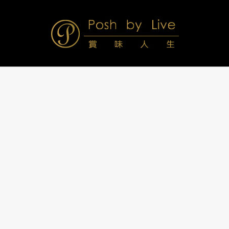
Skip
to
content
Posh
Navigation
Menu
by
Live
賞
味
人