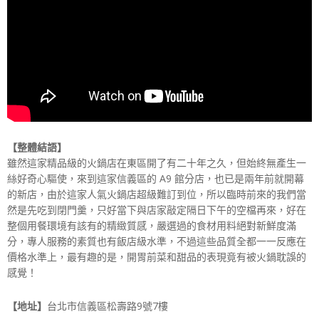
【整體結語】
雖然這家精品級的火鍋店在東區開了有二十年之久，但始終無產生一
絲好奇心驅使，來到這家信義區的 A9 館分店，也已是兩年前就開幕
的新店，由於這家人氣火鍋店超級難訂到位，所以臨時前來的我們當
然是先吃到閉門羹，只好當下與店家敲定隔日下午的空檔再來，好在
整個用餐環境有該有的精緻質感，嚴選過的食材用料絕對新鮮度滿
分，專人服務的素質也有飯店級水準，不過這些品質全都一一反應在
價格水準上，最有趣的是，開胃前菜和甜品的表現竟有被火鍋耽誤的
感覺！
【地址】
台北市信義區松壽路9號7樓