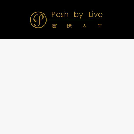
Skip
to
content
Posh
Navigation
Menu
by
Live
賞
味
人