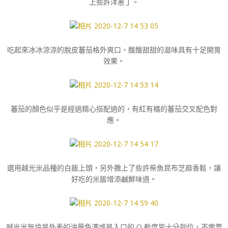
上些許洋蔥丁。
吃起來冰冰涼涼的脫皮蕃茄格外爽口，酸酸甜甜的滋味具有十足開胃
效果。
蕃茄的顏色似乎是經過精心搭配過的，有紅有橘的蕃茄交叉配色對
應。
選用越光米品種的白飯上頭，另外撒上了些許柴魚昆布芝麻香鬆，讓
好吃的米飯增添鹹鮮味道。
越光米無論是外表的油量色澤或是入口的 Q 軟度皆十分到位，不需要