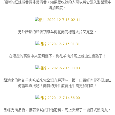
所附的紅辣椒香氣非常清香，如果愛吃辣的人可以將它混入澎醋醬中
增加辣度。
另外所點的紐澳頂級羊梅花肉同樣是大片又完整。
在滾燙的高湯中來回涮幾下，梅花羊肉片馬上就由生變熟了！
紐澳來的梅花羊肉吃起來完全沒有腥羶味，第一口最好也是不要加任
何醬料直接吃！肉質的彈性度要比牛肉更加明顯！
品嚐完肉品後，接著來試試其他配料，馬上夾起了一塊日式蟹肉丸。