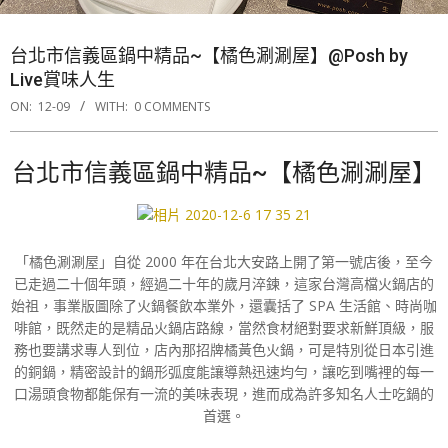
台北市信義區鍋中精品~【橘色涮涮屋】@Posh by
Live賞味人生
ON:
12-09
WITH:
0 COMMENTS
台北市信義區鍋中精品~【橘色涮涮屋】
「橘色涮涮屋」自從 2000 年在台北大安路上開了第一號店後，至今
已走過二十個年頭，經過二十年的歲月淬鍊，這家台灣高檔火鍋店的
始祖，事業版圖除了火鍋餐飲本業外，還囊括了 SPA 生活館、時尚咖
啡館，既然走的是精品火鍋店路線，當然食材絕對要求新鮮頂級，服
務也要講求專人到位，店內那招牌橘黃色火鍋，可是特別從日本引進
的銅鍋，精密設計的鍋形弧度能讓導熱迅速均勻，讓吃到嘴裡的每一
口湯頭食物都能保有一流的美味表現，進而成為許多知名人士吃鍋的
首選。