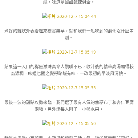
絲，味道是酸甜鹹辣俱全。
煮好的雜炊外表看起來樸實無華，就和我們一般吃到的鹹粥沒什麼差
別。
結果這一入口的稀飯滋味真令人讚嘆不已，收汁後的精華高湯顯得較
為濃稠，味道也隨之變得略鹹有味，一改最初的平淡風清貌。
最後一波的甜點攻勢來臨，我們選了最有人氣的焦糖布丁和杏仁豆腐
兩種，另外還每人附了一小盤水果。
新鮮水果盤中有芭樂、火龍果和葡萄三種，每一種的質量都非常好，