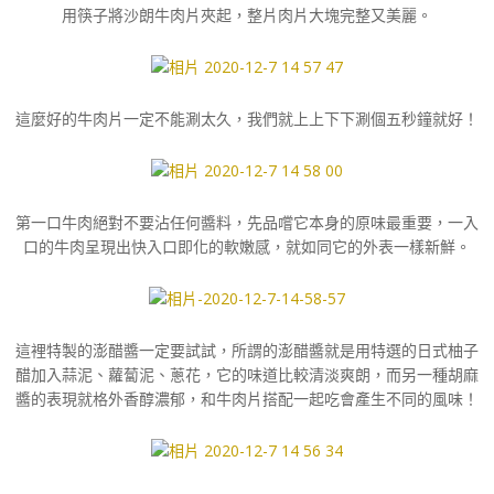
用筷子將沙朗牛肉片夾起，整片肉片大塊完整又美麗。
這麼好的牛肉片一定不能涮太久，我們就上上下下涮個五秒鐘就好！
第一口牛肉絕對不要沾任何醬料，先品嚐它本身的原味最重要，一入
口的牛肉呈現出快入口即化的軟嫩感，就如同它的外表一樣新鮮。
這裡特製的澎醋醬一定要試試，所謂的澎醋醬就是用特選的日式柚子
醋加入蒜泥、蘿蔔泥、蔥花，它的味道比較清淡爽朗，而另一種胡麻
醬的表現就格外香醇濃郁，和牛肉片搭配一起吃會產生不同的風味！