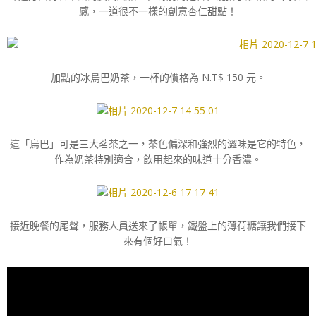
感，一道很不一樣的創意杏仁甜點！
加點的冰烏巴奶茶，一杯的價格為 N.T$ 150 元。
這「烏巴」可是三大茗茶之一，茶色偏深和強烈的澀味是它的特色，
作為奶茶特別適合，飲用起來的味道十分香濃。
接近晚餐的尾聲，服務人員送來了帳單，鐵盤上的薄荷糖讓我們接下
來有個好口氣！