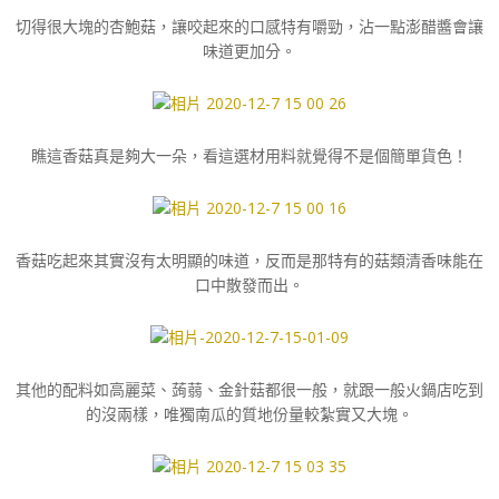
切得很大塊的杏鮑菇，讓咬起來的口感特有嚼勁，沾一點澎醋醬會讓
味道更加分。
瞧這香菇真是夠大一朵，看這選材用料就覺得不是個簡單貨色！
香菇吃起來其實沒有太明顯的味道，反而是那特有的菇類清香味能在
口中散發而出。
其他的配料如高麗菜、蒟蒻、金針菇都很一般，就跟一般火鍋店吃到
的沒兩樣，唯獨南瓜的質地份量較紮實又大塊。