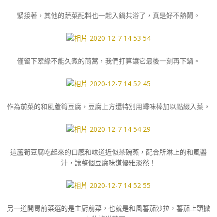
緊接著，其他的蔬菜配料也一起入鍋共浴了，真是好不熱鬧。
僅留下翠綠不能久煮的茼蒿，我們打算讓它最後一刻再下鍋。
作為前菜的和風蘆筍豆腐，豆腐上方還特別用蟳味棒加以點綴入菜。
這蘆筍豆腐吃起來的口感和味道近似茶碗蒸，配合所淋上的和風醬
汁，讓整個豆腐味道優雅淡然！
另一道開胃前菜選的是主廚前菜，也就是和風蕃茄沙拉，蕃茄上頭撒