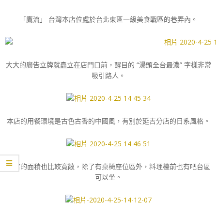
「鷹流」 台灣本店位處於台北東區一級美食戰區的巷弄內。
大大的廣告立牌就矗立在店門口前，醒目的 “湯頭全台最濃” 字樣非常
吸引路人。
本店的用餐環境是古色古香的中國風，有別於延吉分店的日系風格。
本店的面積也比較寬敞，除了有桌椅座位區外，料理檯前也有吧台區
可以坐。