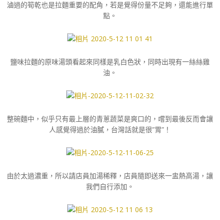
滷過的筍乾也是拉麵重要的配角，若是覺得份量不足夠，還能進行單
點。
鹽味拉麵的原味湯頭看起來同樣是乳白色狀，同時出現有一絲絲雞
油。
整碗麵中，似乎只有最上層的青蔥蔬菜是爽口的，嚐到最後反而會讓
人感覺得過於油膩，台灣話就是很”胃”！
由於太過濃重，所以請店員加湯稀釋，店員隨即送來一盅熱高湯，讓
我們自行添加。