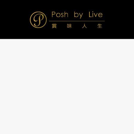
Skip
to
content
Posh
Navigation
Menu
by
Live
賞
味
人