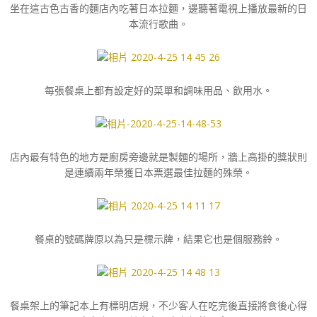
坐在這古色古香的麵店內吃著日本拉麵，邊聽著電視上播放最新的日
本流行歌曲。
每張餐桌上都有設定好的菜單和調味用品、飲用水。
店內最有特色的地方是廚房旁邊就是製麵的場所，牆上高掛的獎狀則
是連續兩年榮獲日本票選最佳拉麵的殊榮。
餐桌的號碼牌原以為只是標示牌，結果它也是個服務鈴。
餐桌架上的筆記本上有標明店規，不少客人在吃完後直接將食後心得