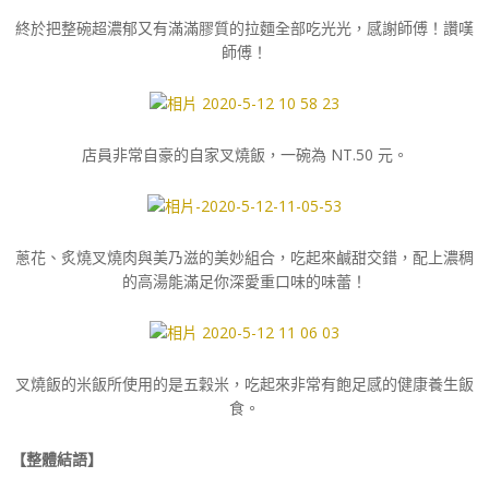
終於把整碗超濃郁又有滿滿膠質的拉麵全部吃光光，感謝師傅！讚嘆
師傅！
店員非常自豪的自家叉燒飯，一碗為 NT.50 元。
蔥花、炙燒叉燒肉與美乃滋的美妙組合，吃起來鹹甜交錯，配上濃稠
的高湯能滿足你深愛重口味的味蕾！
叉燒飯的米飯所使用的是五穀米，吃起來非常有飽足感的健康養生飯
食。
【整體結語】