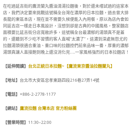
在吃過延吉街的鷹流蘭丸醬油清湯拉麵後，對於還未嚐試過的這家本
店，我們決定要來挑戰這號稱全台灣在濃厚的日本拉麵，過去曾大排
長龍的東區本店，現在並不需要久候便能入內用餐，原以為店內會如
同延吉店一樣走日本風設計，沒想到卻是古典的中國風格，整家麵店
面積要比延吉街分店寬敞許多，這號稱全台最濃郁的湯頭真不是蓋
的，還聽到不少吃不習慣的客人直喊”太濃了”，這濃到深處無怨尤的
拉麵湯頭很適合重油、重口味的拉麵控們前來品味一番，厚重的濃郁
湯頭真讓人直接飽到晚上還沒消化完…..一家風格強烈的日本拉麵店！
【延伸閱讀】
台北正統日本拉麵~【鷹流東京醬油拉麵蘭丸】
【地址】
台北市大安區忠孝東路四段216巷27弄14號
【電話】
+886-2-2778-1177
【網站】
鷹流拉麵 台灣本店 官方粉絲團
【營業時間】
11:30–22:00