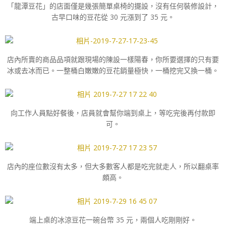
「龍潭豆花」的店面僅是幾張簡單桌椅的擺設，沒有任何裝修設計，
古早口味的豆花從 30 元漲到了 35 元。
店內所賣的商品品項就跟現場的陳設一樣陽春，你所要選擇的只有要
冰或去冰而已。一整桶白嫩嫩的豆花銷量極快，一桶挖完又換一桶。
向工作人員點好餐後，店員就會幫你端到桌上，等吃完後再付款即
可。
店內的座位數沒有太多，但大多數客人都是吃完就走人，所以翻桌率
頗高。
端上桌的冰涼豆花一碗台幣 35 元，兩個人吃剛剛好。