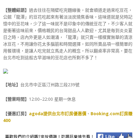
【整體結語】
過去往往在隔壁吃完麵線後，就會順道走過來吃豆花，
公館「龍潭」的豆花吃起來有著淡淡炭燒焦香味，這味道就是兒時記
憶中的豆花味，少了這一味就不是印象中的傳統豆花了，不少客人就
是衝著這味前來，價格親民的台灣甜品人人歡迎，尤其是毎到炎炎夏
日之時，店內外更是人如潮涌，「龍潭」就只賣一樣樸實無華的清涼
冰豆花，不用讓你花太多腦筋和時間選擇，如同所賣品項一樣簡單的
用餐環境，是讓人吃完就立馬走人的概念，所以翻桌率非常高，要在
台北市吃到這般古早滋味的豆花店也所剩不多了！
【地址】
台北市中正區汀州路三段239號
【營業時間】
12:00–22:00 星期一休息
【優惠訂房】
agoda提供台北市訂房優惠價
、
Booking.com訂房賺
400