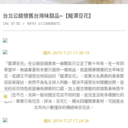
台北公館懷舊台灣味甜品~【龍潭豆花】
ON:
07-30
WITH:
0 COMMENTS
「龍潭豆花」在公館這個美食一級戰區已立足了數十年有，在一年四
季當中，無論春夏秋冬都只提供一樣商品，就是簡單樸實的古早味豆
花，低調又不接受任何採訪的「龍潭豆花」，就算大名鼎鼎的美食節
目前來探訪，依然不為名主持人所動，堅決不接受任何媒體訪問，這
兒的豆花特色就是擁有綿密的口感，加上復古懷舊的炭燒焦香味而令
人懷念不已，另與一般坊間豆花店不同的是，這兒並沒有多樣變化的
配料，單單只有花生、碎冰、豆花仁、糖水四種簡單素材，可說是台
北市內少數僅存的傳統味豆花店。