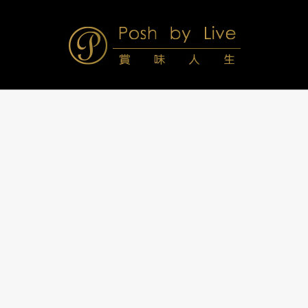
Skip
to
content
Posh
Navigation
Menu
by
Live
賞
味
人