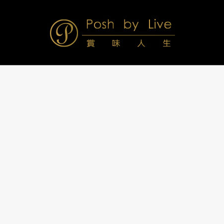
Skip
to
content
Posh
Navigation
Menu
by
Live
賞
味
人