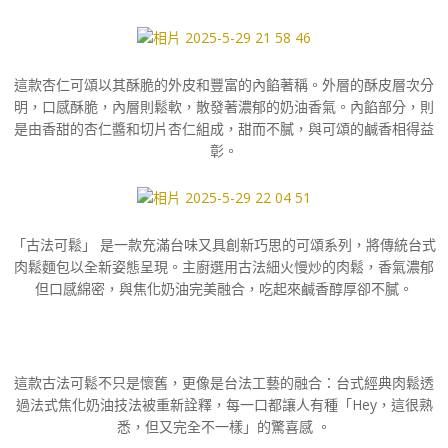
這款杏仁可頌以其酥脆的外皮和豐富的內餡著稱。
外層的酥皮層次分
明，口感酥脆，內層則鬆軟，散發著濃郁的奶油香氣。
內餡部分，則
是由香甜的杏仁醬和切片杏仁組成，甜而不膩，與可頌的鹹香相得益
彰。
「古法可鬆」 是一款充滿台味又具創新巧思的可頌系列，將傳統台式
肉鬆麵包以全新姿態呈現。主廚選用古法細火慢炒的肉鬆，香氣濃郁
但口感綿密，與焦化奶油完美融合，吃起來鹹香醇厚卻不膩。
這款古法可鬆不只是懷舊，更像是台法工藝的融合：台式經典肉鬆透
過法式焦化奶油技法被重新詮釋，每一口都讓人有種「Hey，這很熟
悉，但又完全不一樣」的驚喜感 。