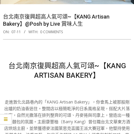
台北南京復興超高人氣可頌~【KANG Artisan
Bakery】@Posh by Live 賞味人生
ON:
07-11
WITH:
0 COMMENTS
台北南京復興超高人氣可頌~【KANG
ARTISAN BAKERY】
走進敦化北路巷內的「KANG Artisan Bakery」，你會馬上被那股剛
出爐的奶油香迷住。整間店以極簡乾淨的日系風格呈現，搭配大片落
地窗，自然光撒落在排列整齊的可頌、丹麥捲與司康上，營造出一種
精品麵包的氛圍。主廚康豐柚（Barry Kang）曾任職台北文華東方酒
店烘焙主廚，並榮獲德麥法國萊思克盃國王派大賽冠軍，他堅持使用