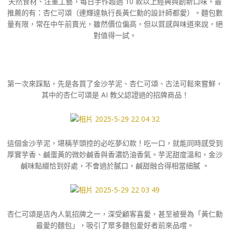
天然食材、注重工藝，每日手作超過 10 款以上經典與創新口味。最
推薦的有：杏仁可頌（連輝達執行長黃仁勳的設計師都愛）。麵包數
量有限，常在中午前賣光，雖然價位偏高，但以質感與味道來說，絕
對值得一試。
第一次來踩點，先是各買了金沙芋泥、杏仁可頌、古法可鬆來嘗鮮，
其中的杏仁可頌是 AI 教父認證過的招牌商品！
這個金沙芋泥，堪稱芋頭控的必吃夢幻款！
吃一口，就能同時感受到
厚實芋香、鹹蛋黃的微妙鹹香與香濃奶油香氣。芋泥甜度溫和，金沙
鹹味點綴恰到好處，不會過於膩口，鹹甜融合得相當細膩
。
杏仁可頌是店內人氣招牌之一，深受顧客喜愛，甚至被譽為「黃仁勳
最愛的麵包」，吸引了眾多麵包愛好者前來品嚐。