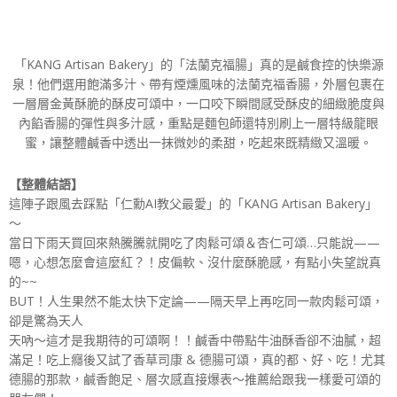
「KANG Artisan Bakery」的「法蘭克福腸」真的是鹹食控的快樂源
泉！他們選用飽滿多汁、帶有煙燻風味的法蘭克福香腸，外層包裹在
一層層金黃酥脆的酥皮可頌中，一口咬下瞬間感受酥皮的細緻脆度與
內餡香腸的彈性與多汁感，重點是麵包師還特別刷上一層特級龍眼
蜜，讓整體鹹香中透出一抹微妙的柔甜，吃起來既精緻又溫暖。
【整體結語】
這陣子跟風去踩點「仁勳AI教父最愛」的「KANG Artisan Bakery」
～
當日下雨天買回來熱騰騰就開吃了肉鬆可頌＆杏仁可頌…只能說——
嗯，心想怎麼會這麼紅？！皮偏軟、沒什麼酥脆感，有點小失望說真
的~~
BUT！人生果然不能太快下定論——隔天早上再吃同一款肉鬆可頌，
卻是驚為天人
天吶～這才是我期待的可頌啊！！鹹香中帶點牛油酥香卻不油膩，超
滿足！吃上癮後又試了香草司康 & 德腸可頌，真的都、好、吃！尤其
德腸的那款，鹹香飽足、層次感直接爆表～推薦給跟我一樣愛可頌的