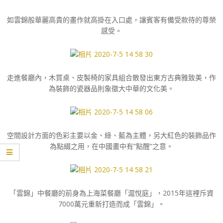
如雲錦般華麗高貴的畫作就高掛在入口處，讓賓客有備受款待的尊榮
感受。
走進餐廳內，木質桌、皮製椅的家具組合散發出東方古典雅致美，作
為裝飾的瓷器品則象徵大中華的文化美。
空間設計方面的色彩主要以金、綠、藍為主體，另大紅色的裝飾品作
為點綴之用，在中國畫中有”點醒”之意。
「雲錦」中餐廳的前身為上海菜餐廳「滬悅庭」，2015年這裡斥資
7000萬元重新打造而成「雲錦」。