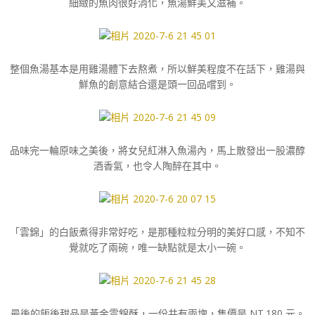
細緻的魚肉很好消化，魚湯鮮美又滋補。
整個魚湯基本是用雞湯體下去熬煮，所以鮮美程度不在話下，雞湯與
鮮魚的創意結合還是頭一回品嚐到。
品味完一輪原味之美後，將女兒紅淋入魚湯內，馬上散發出一股濃醇
酒香氣，也令人陶醉在其中。
「雲錦」的白飯煮得非常好吃，是那種粒粒分明的美好口感，不知不
覺就吃了兩碗，唯一缺點就是太小一碗。
最後的飯後甜品是黃金雲錦酥，一份共有兩塊，售價是 NT.180 元。