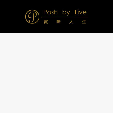
Skip
to
content
Posh
Navigation
Menu
by
Live
賞
味
人