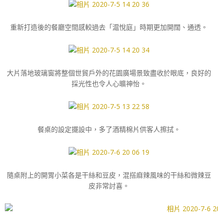
重新打造後的餐廳空間感較過去「滬悅庭」時期更加開闊、通透。
大片落地玻璃窗將整個世貿戶外的花園廣場景致盡收於眼底，良好的
採光性也令人心曠神怡。
餐桌的設定擺設中，多了酒精棉片供客人擦拭。
隨桌附上的開胃小菜各是干絲和豆皮，混搭麻辣風味的干絲和微辣豆
皮非常討喜。