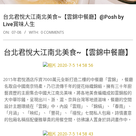
台北君悅大江南北美食~【雲錦中餐廳】@Posh by
Live賞味人生
ON:
07-08
WITH:
0 COMMENTS
台北君悅大江南北美食~【雲錦中餐廳】
2015年君悅酒店斥資7000萬元全新打造二樓的中餐廳「雲錦」，餐廳
名取自中國南京特產，乃已流傳千年的提花絲織錦緞，擁有三十年廚
藝資歷的主廚集合中國大江南北美味，將各地美食編織成如雲錦般的
大中華珍饈，呈現出川、浙、滬、京與台灣等地道滋味，餐廳的空間
設計主題環繞在「雲錦」中，內設「雲翔」、「錦絹」、「春雨」、
「月涵」、「映紅」、「豐荷」、「禧悅」七間私人包廂，詩情畫意
的包廂名稱搭配優雅華貴的用餐空間，彷彿讓人置身於詩詞畫作中。