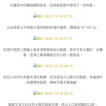
水蓮菜中的雞絲顯而易見，在這道菜當中增添了一份肉香。
以台灣本土牛肉來久煮煲燉的紅燒牛腩煲，價格為 NT.900 元。
紅燒牛肉煲上頭灑上些許清翠蔥絲加以點綴，其中又有大量紅、白蘿
蔔，色澤上看來精緻又可口的一道肉品。
吃在口中的牛肉都大塊又軟嫩，但沒有到入口即化的程度，有幾塊牛
肉還帶有筋部，調味方面不會過鹹。
鮮軟又多汁的白色大根切得很大塊，所以入口有明顯的口感。