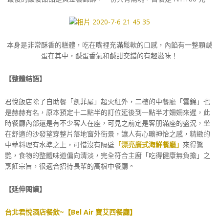
本身是非常酥香的糕體，吃在嘴裡充滿鬆軟的口感，內餡有一整顆鹹
蛋在其中，鹹蛋香氣和鹹甜交錯的有趣滋味！
【整體結語】
君悅飯店除了自助餐「凱菲屋」超火紅外，二樓的中餐廳「雲錦」也
是赫赫有名，原本預定十二點半的訂位延後到一點半才姍姍來遲，此
時餐廳內部還是有不少客人在座，可見之前定是客朋滿座的盛況，坐
在舒適的沙發望穿整片落地窗外街景，讓人有心曠神怡之感，精緻的
中華料理有水準之上，可惜沒有隔壁
「漂亮廣式海鮮餐廳」
來得驚
艷，食物的整體味道偏向清淡，完全符合主廚「吃得健康無負擔」之
烹飪宗旨，很適合招待長輩的高檔中餐廳。
【延伸閱讀】
台北君悅酒店餐飲~【Bel Air 寶艾西餐廳】