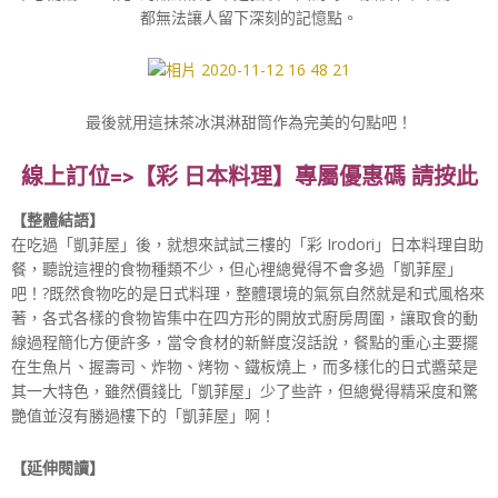
都無法讓人留下深刻的記憶點。
最後就用這抹茶冰淇淋甜筒作為完美的句點吧！
線上訂位=>【彩 日本料理】專屬優惠碼 請按此
【整體結語】
在吃過「凱菲屋」後，就想來試試三樓的「彩 Irodori」日本料理自助
餐，聽說這裡的食物種類不少，但心裡總覺得不會多過「凱菲屋」
吧！?既然食物吃的是日式料理，整體環境的氣氛自然就是和式風格來
著，各式各樣的食物皆集中在四方形的開放式廚房周圍，讓取食的動
線過程簡化方便許多，當令食材的新鮮度沒話說，餐點的重心主要擺
在生魚片、握壽司、炸物、烤物、鐵板燒上，而多樣化的日式醬菜是
其一大特色，雖然價錢比「凱菲屋」少了些許，但總覺得精采度和驚
艷值並沒有勝過樓下的「凱菲屋」啊！
【延伸閱讀】