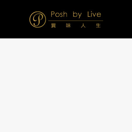
Skip
to
content
Posh
Navigation
Menu
by
Live
賞
味
人