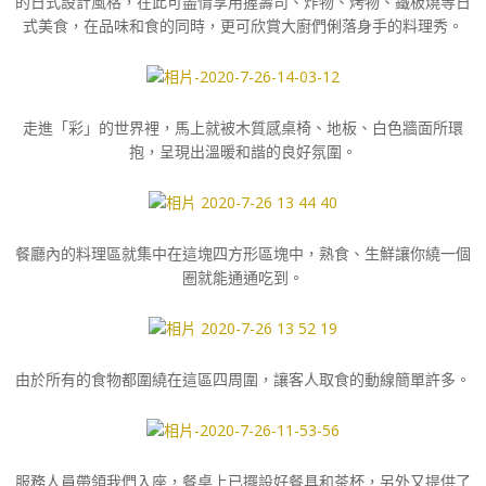
的日式設計風格，在此可盡情享用握壽司、炸物、烤物、鐵板燒等日
式美食，在品味和食的同時，更可欣賞大廚們俐落身手的料理秀。
走進「彩」的世界裡，馬上就被木質感桌椅、地板、白色牆面所環
抱，呈現出溫暖和諧的良好氛圍。
餐廳內的料理區就集中在這塊四方形區塊中，熟食、生鮮讓你繞一個
圈就能通通吃到。
由於所有的食物都圍繞在這區四周圍，讓客人取食的動線簡單許多。
服務人員帶領我們入座，餐桌上已擺設好餐具和茶杯，另外又提供了