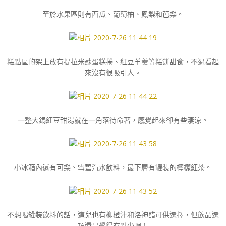
至於水果區則有西瓜、葡萄柚、鳳梨和芭樂。
糕點區的架上放有提拉米蘇蛋糕捲、紅豆羊羹等糕餅甜食，不過看起
來沒有很吸引人。
一整大鍋紅豆甜湯就在一角落待命著，感覺起來卻有些淒涼。
小冰箱內還有可樂、雪碧汽水飲料，最下層有罐裝的檸檬紅茶。
不想喝罐裝飲料的話，這兒也有柳橙汁和洛神醋可供選擇，但飲品選
項還是覺得有點少啊！