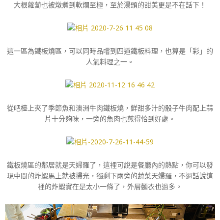
大根蘿蔔也被燉煮到軟爛至極，至於湯頭的甜美更是不在話下！
這一區為鐵板燒區，可以同時品嚐到四道鐵板料理，也算是「彩」的
人氣料理之一。
從吧檯上夾了季節魚和澳洲牛肉鐵板燒，鮮甜多汁的骰子牛肉配上蒜
片十分夠味，一旁的魚肉也煎得恰到好處。
鐵板燒區的鄰居就是天婦羅了，這裡可說是餐廳內的熱點，你可以發
現中間的炸蝦馬上就被掃光，獨剩下兩旁的蔬菜天婦羅，不過話說這
裡的炸蝦實在是太小一條了，外層麵衣也過多。