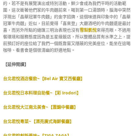
的，若不是有展覽演出或特別活動，鮮少會成為我們平時的活動範
圍，這次衝著他們家的牛肉麵前來，喝到第一口湯頭時，腦海中突然
浮現出「晶華冠軍牛肉麵」的金字招牌，這個味道與印象中的「晶華
冠軍牛肉麵」近似，目前覺得「喜來登」大廳酒吧的牛肉麵還是最討
喜，而另外所點的總匯三明治表現也沒有
雪梨凱悅
來得亮眼，不過用
餐環境和服務態度因為是五星級飯店，所以整體品質有水準之上，提
前預訂好的座位給了我們一個既靠窗又隱蔽的完美座位，能坐在這喝
咖啡、看書會是個很清幽的舒適地點。
【延伸閱讀】
台北君悅酒店餐飲~【Bel Air 寶艾西餐廳】
台北君悅日本料理自助餐~【彩 Irodori】
台北君悅大江南北美食~【雲錦中餐廳】
台北君悅粵菜~【漂亮廣式海鮮餐廳】
台北君悅創新義味~【ZIGA ZAGA】