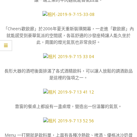
「Cheers歡飲廊」於2006年夏天重新裝璜開幕，一走進「歡飲廊」內
就能感受到豪華氣派的空間感，各區舒適的沙發座椅讓人能久坐於
此，周圍的燈光氣氛也非常良好。
長形大器的酒吧後面排滿了各式酒精飲料，可以讓人放鬆的調酒飲品
是這裡的強項之一。
靠窗的餐桌上都設有一盞桌燈，營造出一份溫馨的氣氛。
Menu 一打開就是飲料單，上面有各種冷熱飲、啤酒、優格冰沙奶昔