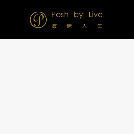
Skip
to
content
Posh
Navigation
Menu
by
Live
賞
味
人