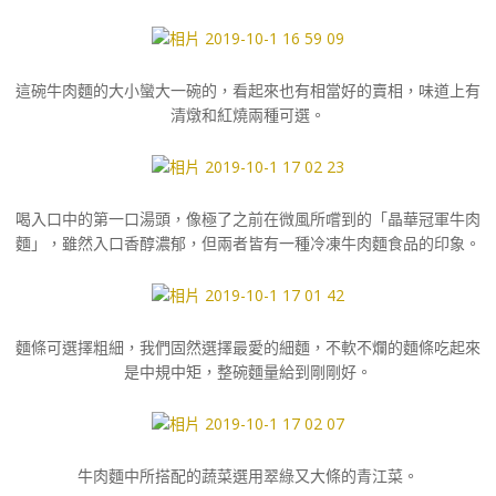
這碗牛肉麵的大小蠻大一碗的，看起來也有相當好的賣相，味道上有
清燉和紅燒兩種可選。
喝入口中的第一口湯頭，像極了之前在微風所嚐到的「晶華冠軍牛肉
麵」，雖然入口香醇濃郁，但兩者皆有一種冷凍牛肉麵食品的印象。
麵條可選擇粗細，我們固然選擇最愛的細麵，不軟不爛的麵條吃起來
是中規中矩，整碗麵量給到剛剛好。
牛肉麵中所搭配的蔬菜選用翠綠又大條的青江菜。