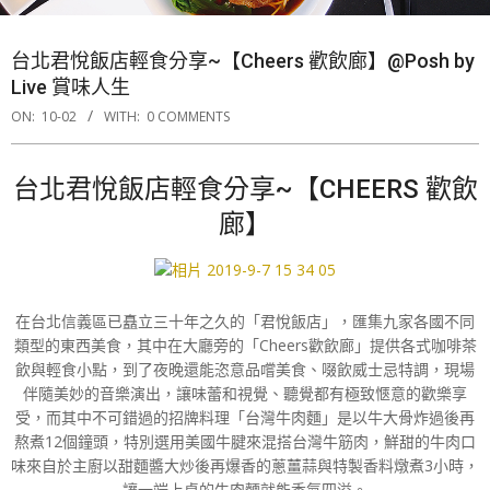
台北君悅飯店輕食分享~【Cheers 歡飲廊】@Posh by
Live 賞味人生
ON:
10-02
WITH:
0 COMMENTS
台北君悅飯店輕食分享~【CHEERS 歡飲
廊】
在台北信義區已矗立三十年之久的「君悅飯店」，匯集九家各國不同
類型的東西美食，其中在大廳旁的「Cheers歡飲廊」提供各式咖啡茶
飲與輕食小點，到了夜晚還能恣意品嚐美食、啜飲威士忌特調，現場
伴隨美妙的音樂演出，讓味蕾和視覺、聽覺都有極致愜意的歡樂享
受，而其中不可錯過的招牌料理「台灣牛肉麵」是以牛大骨炸過後再
熬煮12個鐘頭，特別選用美國牛腱來混搭台灣牛筋肉，鮮甜的牛肉口
味來自於主廚以甜麵醬大炒後再爆香的蔥薑蒜與特製香料燉煮3小時，
讓一端上桌的牛肉麵就能香氣四溢。