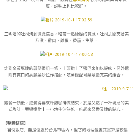
度，調味上也比較好。
三明治的吐司烤到微微焦香，略帶一點硬脆的質感，吐司之間夾著美
乃滋、雞肉、雞蛋、番茄、生菜。
炸到金黃酥脆的薯條很粗一條，上頭撒上了鹽巴來加以提味，另外還
附有爽口的高麗菜沙拉作搭配，吃薯條配可樂是最完美的組合。
飽餐一頓後，總覺得要來杯熱咖啡做結束，於是又點了一杯現磨的美
式咖啡，旁邊還附上一小塊牛油餅乾，吃起來又香又脆的點心。
【整體結語】
「君悅飯店」雖是位處於台北市區內，但它的地理位置其實算是較偏