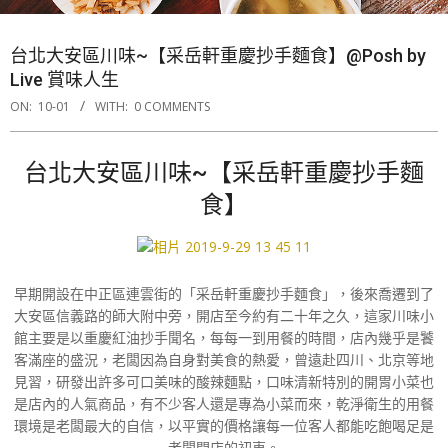
台北大安區川味~【采岳軒重慶抄手麵食】@Posh by
Live 賞味人生
ON:
10-01
WITH:
0 COMMENTS
台北大安區川味~【采岳軒重慶抄手麵
食】
早期開設在中正區連雲街的「采岳軒重慶抄手麵食」，後來喬遷到了
大安區信義路的師大附中旁，開店至今約有二十年之久，這家川味小
館主要是以重慶紅油抄手聞名，每每一到用餐的時間，店內幾乎是饕
客滿座的盛況，老闆因為自身對美食的熱愛，曾遠赴四川、北京等地
見習，研發出許多可口美味的酸辣麵點，口味清新特別的開胃小菜也
是店內的人氣商品，有不少客人還是專為小菜而來，乾淨衛生的用餐
環境是老闆最大的自信，以平實的價格讓每一位客人都能吃飽喝足是
老闆開店的初衷。