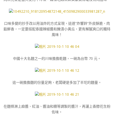
口味多變的抄手改以用油炸的方式呈現，這道”炸響鈴”外皮酥脆、肉
餡鮮香，一定要搭配泰國辣椒醬和醃漬小黃瓜，更有解膩爽口的獨特
風味！
中國十大名麵之一的川味擔擔乾麵，一碗為台幣 70 元。
這一碗擔擔麵的份量足夠，老闆硬是多加了半坨的麵量。
在麵條淋上麻醬、紅油、醬油和糖等調製的醬汁，再灑上香醇花生粉
佐味。