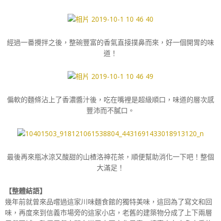
經過一番攪拌之後，整碗豐富的香氣直接撲鼻而來，好一個開胃的味
道！
偏軟的麵條沾上了香濃醬汁後，吃在嘴裡是超級順口，味道的層次感
豐沛而不膩口。
最後再來瓶冰涼又酸甜的山楂洛神花茶，順便幫助消化一下吧！整個
大滿足！
【整體結語】
幾年前就曾來品嚐過這家川味麵食館的獨特美味，這回為了寫文和回
味，再度來到信義市場旁的這家小店，老舊的建築物分成了上下兩層