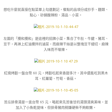
想吃什麼就直接在點菜單上勾選劃記，餐點的品項分成抄手、麵類、
點心、砂鍋酸辣粉、湯品、小菜。
左圖的「攪和攪和」是這裡的招牌小菜，集合了牛肚、牛腱、豬耳、
豆干，再淋上紅油攪拌的滷菜，而麻辣干絲是以整塊豆干細切，麻辣
入味而不嗆辣。
紅燒烤麩一盤台幣 60 元，烤麩吃起來香甜多汁，其中還能吃到黑木
耳、紅蘿蔔、竹筍、香菇。
苦瓜排骨湯是一盅台幣 65 元，喝起來先苦後甘的湯頭清爽美味，並
加入了小魚乾提味，但排骨豬肉稍嫌硬柴不夠軟嫩。