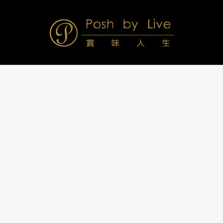
Skip
to
content
Posh
Navigation
Menu
by
Live
賞
味
人