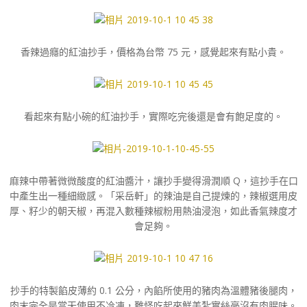
香辣過癮的紅油抄手，價格為台幣 75 元，感覺起來有點小貴。
看起來有點小碗的紅油抄手，實際吃完後還是會有飽足度的。
麻辣中帶著微微酸度的紅油醬汁，讓抄手變得滑潤順 Q，這抄手在口
中產生出一種細緻感。「采岳軒」的辣油是自己提煉的，辣椒選用皮
厚、籽少的朝天椒，再混入數種辣椒粉用熱油浸泡，如此香氣辣度才
會足夠。
抄手的特製餡皮薄約 0.1 公分，內餡所使用的豬肉為溫體豬後腿肉，
肉末完全是當天使用不冷凍，難怪吃起來鮮美紮實絲毫沒有肉腥味。