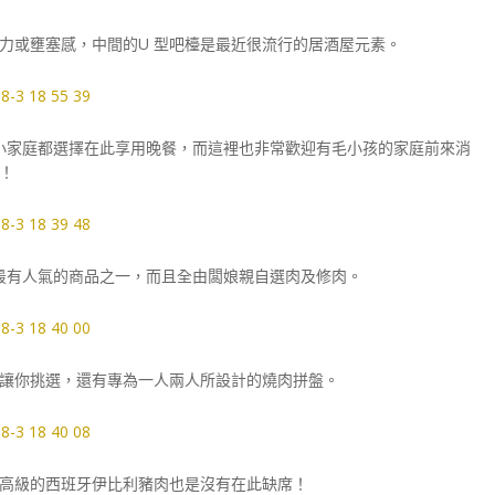
力或壅塞感，中間的U 型吧檯是最近很流行的居酒屋元素。
小家庭都選擇在此享用晚餐，而這裡也非常歡迎有毛小孩的家庭前來消
！
最有人氣的商品之一，而且全由闆娘親自選肉及修肉。
讓你挑選，還有專為一人兩人所設計的燒肉拼盤。
高級的西班牙伊比利豬肉也是沒有在此缺席！