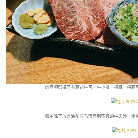
肉品項選擇了有蔥花牛舌、牛小排、板腱、橫膈
盤中除了放有油花分布漂亮到不行的牛肉外，還