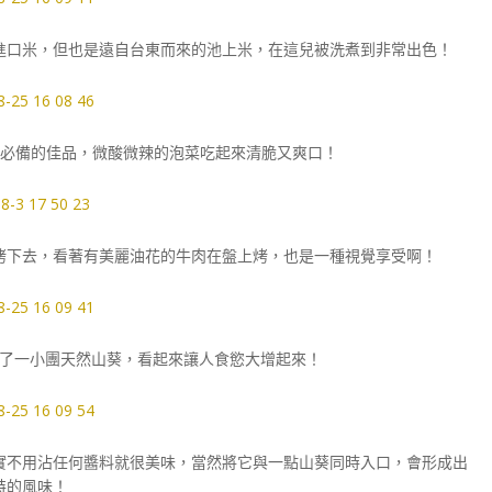
進口米，但也是遠自台東而來的池上米，在這兒被洗煮到非常出色！
燒肉必備的佳品，微酸微辣的泡菜吃起來清脆又爽口！
烤下去，看著有美麗油花的牛肉在盤上烤，也是一種視覺享受啊！
了一小團天然山葵，看起來讓人食慾大增起來！
實不用沾任何醬料就很美味，當然將它與一點山葵同時入口，會形成出
特的風味！