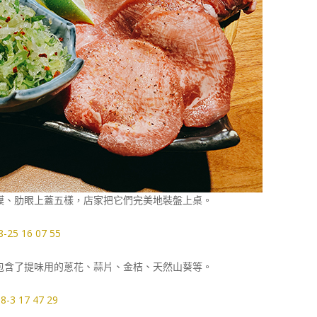
膜、肋眼上蓋五樣，店家把它們完美地裝盤上桌。
包含了提味用的蔥花、蒜片、金桔、天然山葵等。