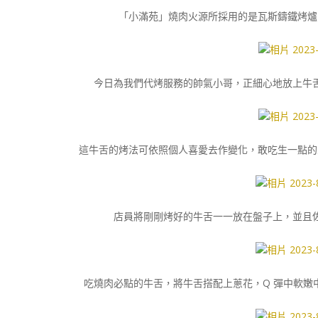
「小滿苑」燒肉火源所採用的是瓦斯鑄鐵烤爐
今日為我們代烤服務的帥氣小哥，正細心地放上牛
這牛舌的烤法可依照個人喜愛去作變化，敢吃生一點的
店員將剛剛烤好的牛舌一一放在盤子上，並且
吃燒肉必點的牛舌，將牛舌搭配上蔥花，Q 彈中軟嫩