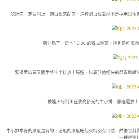
吃燒肉一定要叫上一碗白飯來配肉，這裡的白飯雖然不是採用日本
另外點了一份 NTD.90 的韓式泡菜，這也是吃
緊接著店員又隨手將牛小排放上鐵盤，以屬於他輕快的節奏繼續
被爐火烤到正在油亮發光的牛小排，旁邊還放上
牛小排本身的厚度是有的，這般的厚度吃起來特別有口感，然後它其
一種很獨