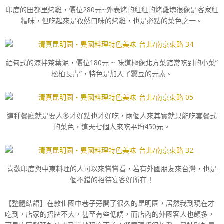
印度的田都里烤雞，價位280元~外表烤的紅紅的烤雞塊很像是客家紅
糟味，但吃起來是孜然口味的烤雞，也是必點的菜色之一。
緬甸式的涼拌茶葉泥，價位180元 ~ 味道極像北方菜館常吃到的小菜”
松柏長青”，特色是加入了蠶豆的元素。
這種餐廳就是要人多才好點也才好吃，兩個人來其實就只能吃套餐式
的菜色，這天七個人來吃平均450元。
喜歡印度與中東料理的人可以來嘗嘗看，若有外國朋友來台灣，也是
個不錯的招待宴客好所在！
【整體結語】在敦化國中巷子旁開了很久的昆明園，居然我到現在才
吃到，店家的招牌不大，甚至有些低調，而店內的外國客人也頗多，