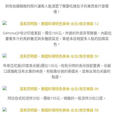
附有拍攝精緻的照片讓客人能清楚了解要吃進肚子的東西長什麼模
樣！
Samosa沙母沙
印度素餃，價位160元，炸過的外皮非常酥脆，內餡包
覆著多汁的馬鈴薯泥與多種蔬菜泥，算是本店相當多人點的招牌菜
色。
布來亞尼飯(印度長米飯)價位120元 ~粒粒分明的長米搭配薑黃，米飯
口感偏乾沒有太重的味道，有點像炒過的泰國米，並無台灣白米飯的
黏度。
阿拉伯式的涼拌沙拉，價格150元，微酸的一般涼拌沙拉口感。