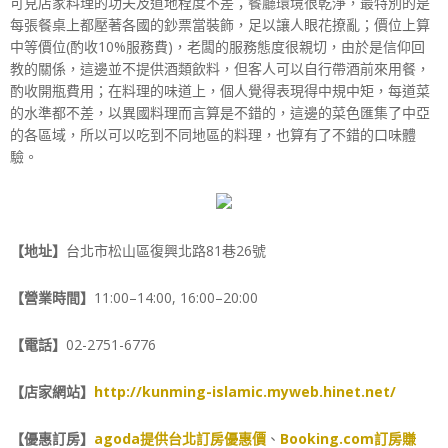
可見店家料理的功夫及道地程度不差；餐廳環境很乾淨，最特別的是
每張餐桌上都壓著各國的鈔票當裝飾，足以讓人眼花撩亂；價位上算
中等價位(酌收10%服務費)，老闆的服務態度很親切，由於是信仰回
教的關係，這邊並不提供酒類飲料，但客人可以自行帶酒前來用餐，
酌收開瓶費用；在料理的味道上，個人覺得表現得中規中矩，每道菜
的水準都不差，以異國料理而言算是不錯的，這邊的菜色匯集了中亞
的各區域，所以可以吃到不同地區的料理，也算有了不錯的口味體
驗。
【地址】
台北市松山區復興北路81巷26號
【營業時間】
11:00–14:00, 16:00–20:00
【電話】
02-2751-6776
【店家網站】
http://kunming-islamic.myweb.hinet.net/
【優惠訂房】
agoda提供台北訂房優惠價
、
Booking.com訂房賺