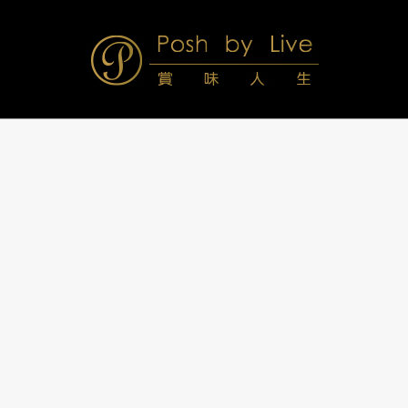
Skip
to
content
Posh
Navigation
Menu
by
Live
賞
味
人