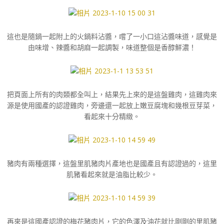
這也是隨鍋一起附上的火鍋料沾醬，嚐了一小口這沾醬味道，感覺是
由味增、辣醬和胡麻一起調製，味道整個是香醇鮮濃！
把頁面上所有的肉類都全叫上，結果先上來的是這盤雞肉，這雞肉來
源是使用國產的認證雞肉，旁邊還一起放上嫩豆腐塊和幾根豆芽菜，
看起來十分精緻。
豬肉有兩種選擇，這盤里肌豬肉片產地也是國產且有認證過的，這里
肌豬看起來就是油脂比較少。
再來是這國產認證的梅花豬肉片，它的色澤及油花就比剛剛的里肌豬