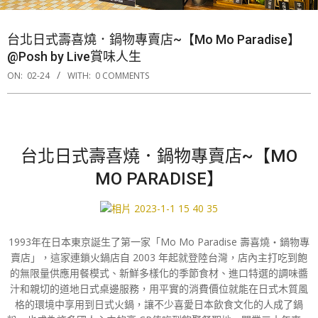
台北日式壽喜燒．鍋物專賣店~【Mo Mo Paradise】
@Posh by Live賞味人生
ON:
02-24
WITH:
0 COMMENTS
台北日式壽喜燒．鍋物專賣店~【MO
MO PARADISE】
1993年在日本東京誕生了第一家「Mo Mo Paradise 壽喜燒・鍋物專
賣店」，這家連鎖火鍋店自 2003 年起就登陸台灣，店內主打吃到飽
的無限量供應用餐模式、新鮮多樣化的季節食材、進口特選的調味醬
汁和親切的道地日式桌邊服務，用平實的消費價位就能在日式木質風
格的環境中享用到日式火鍋，讓不少喜愛日本飲食文化的人成了鍋