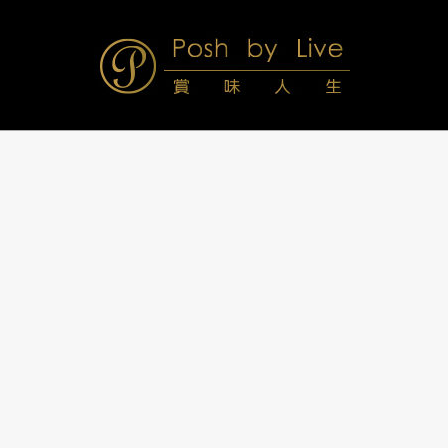
Skip
to
content
Posh
Navigation
Menu
by
Live
賞
味
人