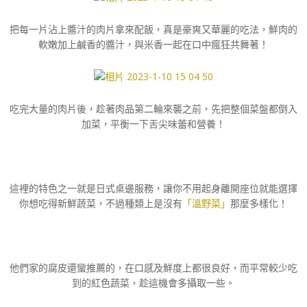
把每一片沾上醬汁的肉片拿來配飯，真是豪爽又華麗的吃法，鮮肉的
軟嫩加上鹹香的醬汁，與米香一起在口中瘋狂共舞著！
吃完大量的肉片後，趁著肉品第二輪來襲之前，先把整個菜盤都倒入
加菜，平衡一下舌尖味蕾和營養！
這裡的特色之一就是日式桌邊服務，讓你不用起身離開座位就能選擇
你想吃得新鮮蔬菜，不過種類上是沒有
「溫野菜」
那麼多樣化！
他們家的腐皮還蠻推薦的，在口感及鮮度上都很良好，而平常較少吃
到的紅色蔬菜，趁這機會多攝取一些。