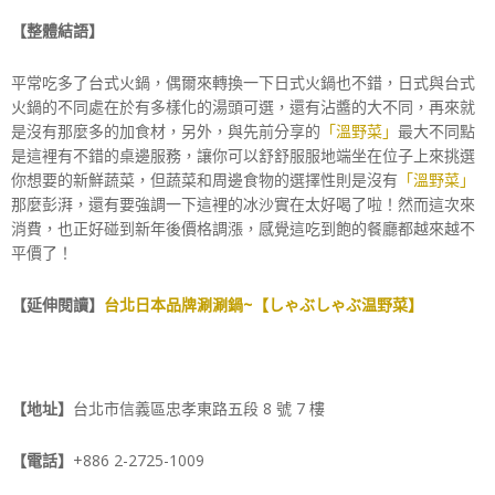
【整體結語】
平常吃多了台式火鍋，偶爾來轉換一下日式火鍋也不錯，日式與台式
火鍋的不同處在於有多樣化的湯頭可選，還有沾醬的大不同，再來就
是沒有那麼多的加食材，另外，與先前分享的
「溫野菜」
最大不同點
是這裡有不錯的桌邊服務，讓你可以舒舒服服地端坐在位子上來挑選
你想要的新鮮蔬菜，但蔬菜和周邊食物的選擇性則是沒有
「溫野菜」
那麼彭湃，還有要強調一下這裡的冰沙實在太好喝了啦！然而這次來
消費，也正好碰到新年後價格調漲，感覺這吃到飽的餐廳都越來越不
平價了！
【延伸閱讀】
台北日本品牌涮涮鍋~【しゃぶしゃぶ温野菜】
【地址】
台北市信義區忠孝東路五段 8 號 7 樓
【電話】
+886 2-2725-1009