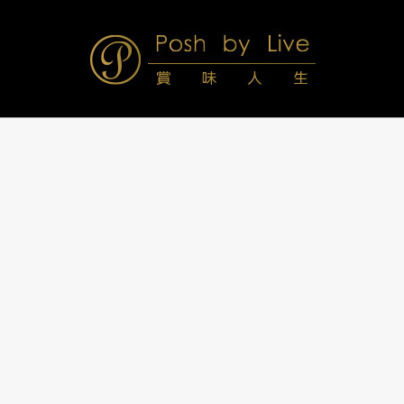
Skip
to
content
Posh
Navigation
Menu
by
Live
賞
味
人