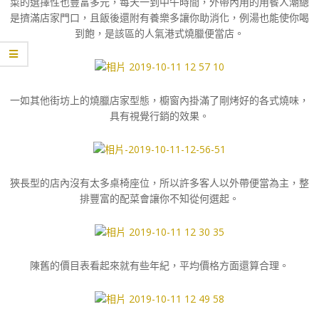
菜的選擇性也豐富多元，每天一到中午時間，外帶內用的用餐人潮總
是擠滿店家門口，且飯後還附有養樂多讓你助消化，例湯也能使你喝
到飽，是該區的人氣港式燒臘便當店。
一如其他街坊上的燒臘店家型態，櫥窗內掛滿了剛烤好的各式燒味，
具有視覺行銷的效果。
狹長型的店內沒有太多桌椅座位，所以許多客人以外帶便當為主，整
排豐富的配菜會讓你不知從何選起。
陳舊的價目表看起來就有些年紀，平均價格方面還算合理。