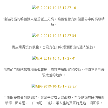
油油亮亮的鴨腿讓人是垂涎三尺高，鴨腿便當有如便當界中的高級精
品。
脆皮烤得沒有很脆，也沒有在口中爆漿而出的迷人油脂。
鴨肉的口感吃起來稍微偏乾硬，肉質帶著緊實的咬勁，但還不會到表
現太差的地步。
白飯軟硬度煮到剛剛好，蘿蔔干沒有太過鹹辣，至少能讓無味的米飯
增添一點味道，一口肉配一口飯，讓人能夠真正飽足這一頓正餐。