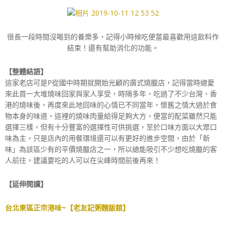
很長一段時間沒喝到的養樂多，記得小時候吃便當最喜歡用這飲料作
結束！還有幫助消化的功能。
【整體結語】
這家老店可是P從國中時期就開始光顧的廣式燒臘店，記得當時總愛
來此買一大堆燒味回家與家人享受，時隔多年，吃過了不少台灣、香
港的燒味後，再度來此地回味的心情已不同當年，懷舊之情大過於食
物本身的味道，這裡的燒味肉量給得足夠大方，便當的配菜雖然只能
選擇三樣，但有十分豐富的選擇性可供挑選，至於口味方面以大眾口
味為主，只是店內的用餐環境還可以有更好的進步空間，由於「新
味」為該區少有的平價燒臘店之一，所以總能吸引不少想吃燒臘的客
人前往，建議要吃的人可以在尖峰時間前後再來！
【延伸閱讀】
台北東區正宗港味~【老友記粥麵飯館】