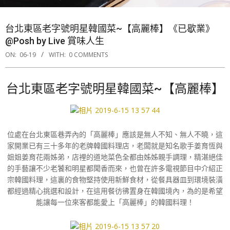
台北東區老字號明星韓國菜~【高麗棒】《已歇業》
@Posh by Live 賞味人生
ON:
06-19
WITH:
0 COMMENTS
台北東區老字號明星韓國菜~【高麗棒】
位處在台北東區巷弄內的「高麗棒」應該是無人不知、無人不曉，這
家開業已有三十多年的老牌韓國料理店，老闆就是知名歌手姜育恆與
姐姐姜育花兩姊弟，店裡的道地菜色全都由姊姊親手調理，精湛絕佳
的手藝讓不少老饕和明星都聞香而來，也曾在許多電視節目中介紹正
宗韓國料理，這裏的食物堅持使用新鮮食材，從餐具器皿到環境裝潢
都經過精心挑選和設計，在這用餐彷彿置身在韓國境內，為的是希望
能讓每一位來客都能愛上「高麗棒」的韓國料理！