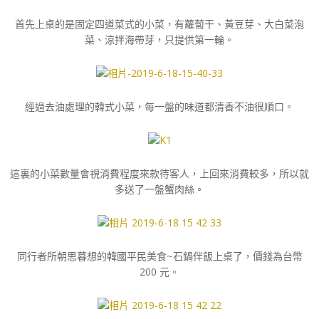
首先上桌的是固定四道菜式的小菜，有蘿蔔干、黃豆芽、大白菜泡
菜、涼拌海帶芽，只提供第一輪。
經過去油處理的韓式小菜，每一盤的味道都清香不油很順口。
這裏的小菜數量會視消費程度來款待客人，上回來消費較多，所以就
多送了一盤蟹肉絲。
同行者所朝思暮想的韓國平民美食~石鍋伴飯上桌了，價錢為台幣
200 元。