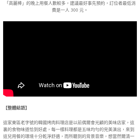
「高麗棒」的晚上用餐人數較多，建議最好事先預約，訂位者最低消
費是一人 300 元。
【整體結語】
這家東區老字號的韓國烤肉料理店是以前偶爾會光顧的美味店家，這
裏的食物味道恰到好處，每一樣料理都是五味均勻的完美演出，來到
這兒用餐的環境十分乾淨舒適，而所聽到的背景音樂，想當然爾清一