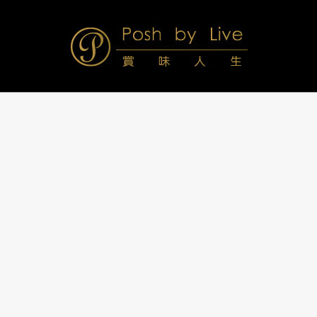
Skip
to
content
Posh
Navigation
Menu
by
Live
賞
味
人