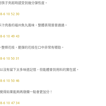
用筷子夾起時感受到幾分彈性度。
多汁肉香的福州魚丸風味，整體表現普普通通。
一整條花枝，脆彈的花枝在口中非常有嚼勁。
以沒有留下太多味道記憶，但能體會到用料的實在感。
覺得如果能夠再燉爛一點會更加分！