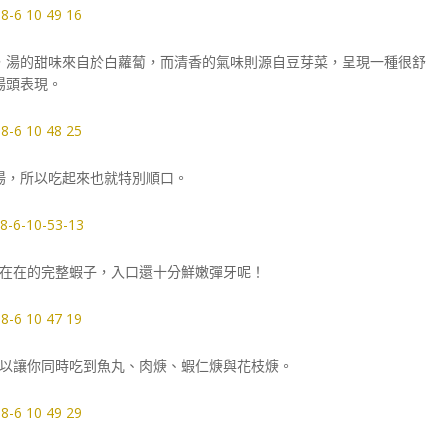
，湯的甜味來自於白蘿蔔，而清香的氣味則源自豆芽菜，呈現一種很舒
湯頭表現。
湯，所以吃起來也就特別順口。
在在的完整蝦子，入口還十分鮮嫩彈牙呢！
以讓你同時吃到魚丸、肉焿、蝦仁焿與花枝焿。