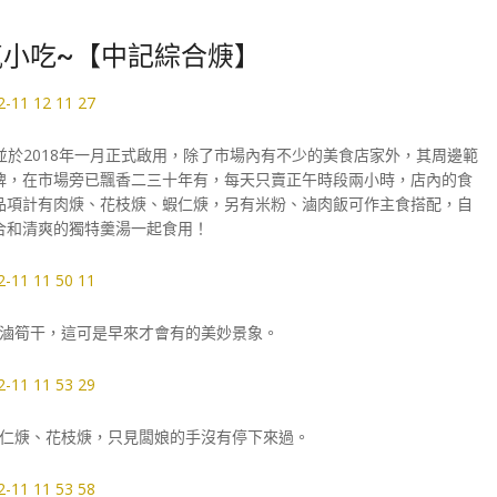
小吃~【中記綜合焿】
程，並於2018年一月正式啟用，除了市場內有不少的美食店家外，其周邊範
牌，在市場旁已飄香二三十年有，每天只賣正午時段兩小時，店內的食
品項計有肉焿、花枝焿、蝦仁焿，另有米粉、滷肉飯可作主食搭配，自
合和清爽的獨特羹湯一起食用！
滷筍干，這可是早來才會有的美妙景象。
仁焿、花枝焿，只見闆娘的手沒有停下來過。