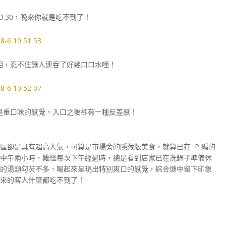
D.30，晚來你就是吃不到了！
相，忍不住讓人連吞了好幾口口水哩！
是重口味的感覺，入口之後卻有一種反差感！
區卻是具有超高人氣，可算是市場旁的隱藏版美食，就算已在 P 編的
中午兩小時，難怪每次下午經過時，總是看到店家已在洗鍋子準備休
的湯頭勾芡不多，喝起來呈現出特別爽口的感覺，綜合焿中留下印象
晚來的客人什麼都吃不到了！