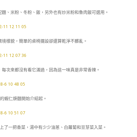
配麵、米粉、冬粉、飯，另外也有炒米粉和魯肉飯可選用。
環境樣貌，簡單的桌椅擺設卻還算乾淨不髒亂。
，每次來都沒有看它滿過，因為這一味真是非常香辣。
5 的蝦仁焿麵開始介紹起。
上了一把香菜，湯中有少少油蔥、白蘿蔔和豆芽菜入菜。