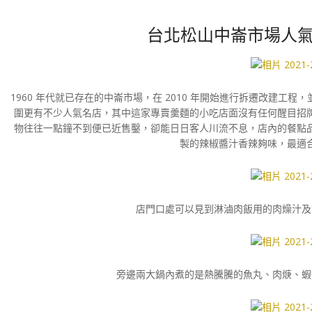
台北松山中崙市場人氣
1960 年代就已存在的中崙市場，在 2010 年開始進行拆遷改建工
圍更有不少人氣名店，其中這家專賣羹麵的小吃店面沒有任何醒目招
物往往一點鐘不到便已近售鑿，卻能日日客人川流不息，店內的餐點
製的辣椒醬汁香辣夠味，最適
店門口處可以見到淋滷肉飯用的肉燥汁及
旁邊兩大鍋內煮的是熱騰騰的魚丸、肉焿、蝦