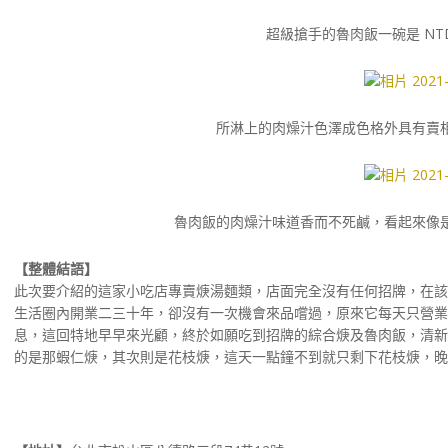
超級搶手的魯肉飯一碗是 NT
所淋上的肉燥汁色澤成色格外具有賣
魯肉飯的肉燥汁味道香而不死鹹，看起來像
【整體結語】
此次要介紹的這家小吃店專賣焿湯麵類，店面完全沒有任何招牌，在該
生活圈內開業二三十年，卻沒有一次機會來品嚐過，原來它每天只營業
息，這回特地早早來光顧，終於如願吃到招牌的綜合焿及魯肉飯，清新
的是那蝦仁焿，其次則是花枝焿，這天一點鐘不到就只剩下花枝焿，