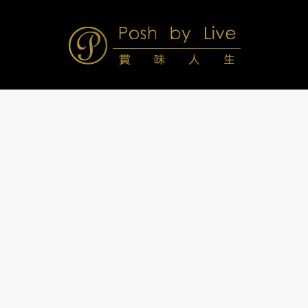
Skip
to
content
Posh
Navigation
Menu
by
Live
賞
味
人