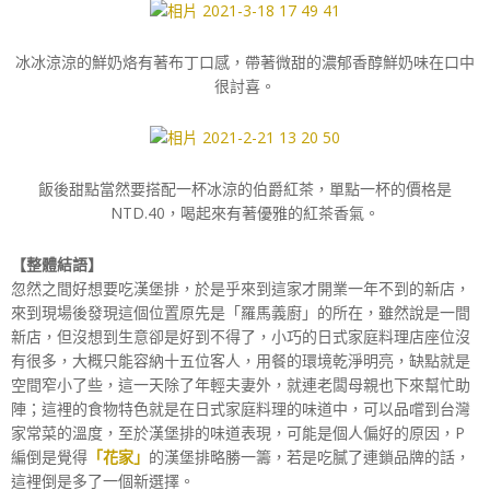
冰冰涼涼的鮮奶烙有著布丁口感，帶著微甜的濃郁香醇鮮奶味在口中
很討喜。
飯後甜點當然要搭配一杯冰涼的伯爵紅茶，單點一杯的價格是
NTD.40，喝起來有著優雅的紅茶香氣。
【整體結語】
忽然之間好想要吃漢堡排，於是乎來到這家才開業一年不到的新店，
來到現場後發現這個位置原先是「羅馬義廚」的所在，雖然說是一間
新店，但沒想到生意卻是好到不得了，小巧的日式家庭料理店座位沒
有很多，大概只能容納十五位客人，用餐的環境乾淨明亮，缺點就是
空間窄小了些，這一天除了年輕夫妻外，就連老闆母親也下來幫忙助
陣；這裡的食物特色就是在日式家庭料理的味道中，可以品嚐到台灣
家常菜的溫度，至於漢堡排的味道表現，可能是個人偏好的原因，P
編倒是覺得
「花家」
的漢堡排略勝一籌，若是吃膩了連鎖品牌的話，
這裡倒是多了一個新選擇。