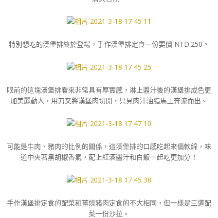
特別想吃的漢堡排終於登場，手作漢堡排定食一份要價 NTD.250。
眼前的這塊漢堡排看來非常具有厚實感，淋上醬汁後的漢堡排成色更
加美麗動人，用刀叉將漢堡肉切開，只見肉汁油脂馬上奔流而出。
可能是牛肉、豬肉的比例的關係，這漢堡排的口感吃起來偏軟綿，味
道中夾著黑胡椒香氣，配上紅酒醬汁和白飯一起吃更加分！
手作漢堡排定食的配菜和薑燒豬肉定食的不大相同，但一樣是三道配
菜一份沙拉。