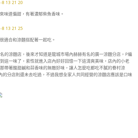
來味道偏甜，有著濃郁柴魚香味。
很適合和涼麵搭配著一起吃。
名的涼麵店，後來才知道是龍城市場內赫赫有名的廣一涼麵分店，P編
到這一味了，索性就進入店內好好回憶一下這清爽美味，店內的小老
那帶著酸甜鹹和蒜香味的無敵好味，讓人怎麼吃都吃不膩的眷村涼
內的分店則還未去吃過，不過我想全家人共同經營的涼麵店應該是口味