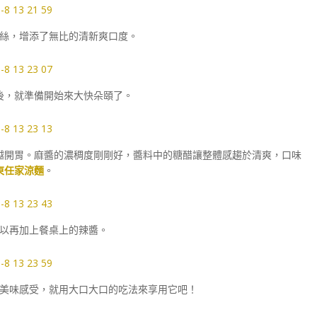
絲，增添了無比的清新爽口度。
後，就準備開始來大快朵頤了。
越開胃。麻醬的濃稠度剛剛好，醬料中的糖醋讓整體感趨於清爽，口味
東任家涼麵
。
以再加上餐桌上的辣醬。
美味感受，就用大口大口的吃法來享用它吧！