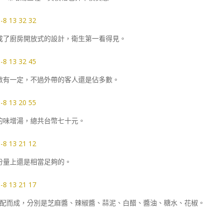
成了廚房開放式的設計，衛生第一看得見。
數有一定，不過外帶的客人還是佔多數。
的味增湯，總共台幣七十元。
份量上還是相當足夠的。
配而成，分別是芝麻醬、辣椒醬、蒜泥、白醋、醬油、糖水、花椒。