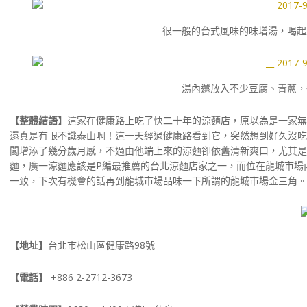
很一般的台式風味的味增湯，喝起
湯內還放入不少豆腐、青蔥，
【整體結語】
這家在健康路上吃了快二十年的涼麵店，原以為是一家無
還真是有眼不識泰山啊！這一天經過健康路看到它，突然想到好久沒吃
闆增添了幾分歲月感，不過由他端上來的涼麵卻依舊清新爽口，尤其是
麵，廣一涼麵應該是P編最推薦的台北涼麵店家之一，而位在龍城市場
一致，下次有機會的話再到龍城市場品味一下所謂的龍城市場金三角。
【地址】
台北市松山區健康路98號
【電話】
+886 2-2712-3673